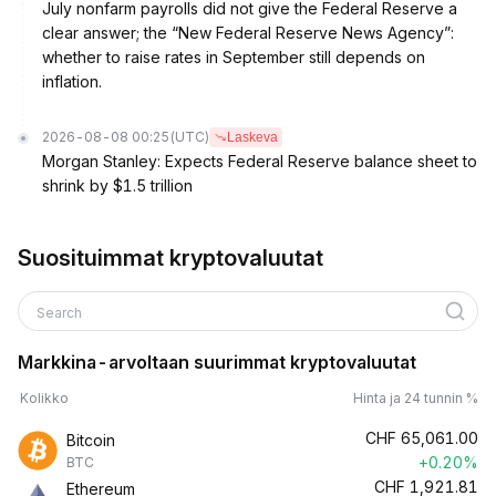
July nonfarm payrolls did not give the Federal Reserve a
clear answer; the “New Federal Reserve News Agency”:
whether to raise rates in September still depends on
inflation.
2026-08-08 00:25
(UTC)
Laskeva
Morgan Stanley: Expects Federal Reserve balance sheet to
shrink by $1.5 trillion
Suosituimmat kryptovaluutat
Search
Markkina-arvoltaan suurimmat kryptovaluutat
Kolikko
Hinta ja 24 tunnin %
CHF
65,061.00
Bitcoin
+0.20%
BTC
CHF
1,921.81
Ethereum