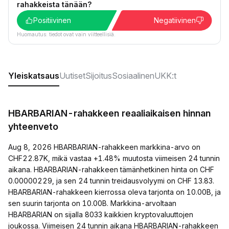
rahakkeista tänään?
Positiivinen
Negatiivinen
Huomautus: tiedot ovat vain viitteellisiä.
Yleiskatsaus
Uutiset
Sijoitus
Sosiaalinen
UKK:t
HBARBARIAN-rahakkeen reaaliaikaisen hinnan
yhteenveto
Aug 8, 2026 HBARBARIAN-rahakkeen markkina-arvo on
CHF22.87K, mikä vastaa +1.48% muutosta viimeisen 24 tunnin
aikana. HBARBARIAN-rahakkeen tämänhetkinen hinta on CHF
0.00000229, ja sen 24 tunnin treidausvolyymi on CHF 13.83.
HBARBARIAN-rahakkeen kierrossa oleva tarjonta on 10.00B, ja
sen suurin tarjonta on 10.00B. Markkina-arvoltaan
HBARBARIAN on sijalla 8033 kaikkien kryptovaluuttojen
joukossa. Viimeisen 24 tunnin aikana HBARBARIAN-rahakkeen