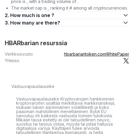
price is , with a trading volume of .
The market cap is , ranking it # among all cryptocurrencies.
2. How much is one ?
3. How many are there?
HBARbarian resurssia
Verkkosivusto
hbarbariantoken.com
WhitePaper
Yhteisö
Vastuuvapauslauseke
Vastuuvapauslauseke Kryptovarojen hankkiminen
kryptovaroihin sisältää merkittäviä markkinariskejä,
mukaan lukien äärimmäinen volatiliteetti ja koko
pääoman mahdollinen menettäminen. Bybit EU
sanoutuu irti kaikesta vastuusta toimien tuloksista.
Mikään tässä esitetty ei ole taloudellinen neuvo,
suositus tai tarjous ostaa, myydä tai pitää hallussa
digitaalisia varoja. Käyttäjien tulee arvioida
taloudellinen tilanteensa itsenäisesti, ja heitä