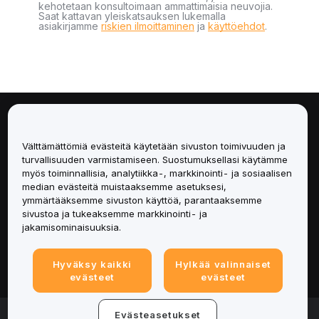
kehotetaan konsultoimaan ammattimaisia neuvojia.
Saat kattavan yleiskatsauksen lukemalla
asiakirjamme
riskien ilmoittaminen
ja
käyttöehdot
.
Tietoa
Välttämättömiä evästeitä käytetään sivuston toimivuuden ja
Palvelut
turvallisuuden varmistamiseen. Suostumuksellasi käytämme
myös toiminnallisia, analytiikka-, markkinointi- ja sosiaalisen
median evästeitä muistaaksemme asetuksesi,
Tuki
ymmärtääksemme sivuston käyttöä, parantaaksemme
sivustoa ja tukeaksemme markkinointi- ja
Tuotteet
jakamisominaisuuksia.
Lakiasiat
Hyväksy kaikki
Hylkää valinnaiset
evästeet
evästeet
© 2025-2026 Bybit.eu. Kaikki oikeudet pidätetään.
Evästeasetukset