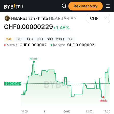
Rekisteröidy
Kryptohinnat
HBARbarian-hinta HBARBARIAN
HBARbarian-hinta
HBARBARIAN
CHF
CHF0.00000229
+1.48%
24H
7D
14D
30D
60D
200D
1Y
Matala
CHF
0.000002
Korkea
CHF
0.000002