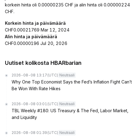
korkein hinta oli 0.00000235 CHF ja alin hinta oli 0.00000224
CHF.
Korkein hinta ja päivämäärä
CHF0.00021769 Mar 12, 2024
Alin hinta ja päivämäärä
CHF0.00000196 Jul 20, 2026
Uutiset kolikosta HBARbarian
2026-08-08 13:17
(UTC)
Neutraali
Why One Top Economist Says the Fed’s Inflation Fight Can’t
Be Won With Rate Hikes
2026-08-08 03:01
(UTC)
Neutraali
TBL Weekly #180: US Treasury & The Fed, Labor Market,
and Liquidity
2026-08-08 01:39
(UTC)
Neutraali