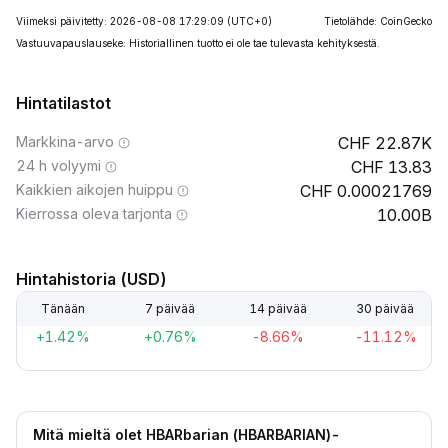
Viimeksi päivitetty: 2026-08-08 17:29:09
(UTC+0)
Tietolähde: CoinGecko
Vastuuvapauslauseke: Historiallinen tuotto ei ole tae tulevasta kehityksestä.
Hintatilastot
Markkina-arvo
22.87K
24 h volyymi
13.83
Kaikkien aikojen huippu
0.00021769
Kierrossa oleva tarjonta
10.00B
Hintahistoria (USD)
Tänään
7 päivää
14 päivää
30 päivää
+1.42%
+0.76%
-8.66%
-11.12%
Mitä mieltä olet HBARbarian (HBARBARIAN)-