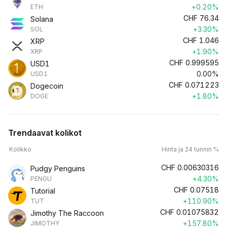
+0.20%
ETH
CHF
76.34
Solana
+3.30%
SOL
CHF
1.046
XRP
+1.90%
XRP
CHF
0.999595
USD1
0.00%
USD1
CHF
0.071223
Dogecoin
+1.80%
DOGE
Trendaavat kolikot
Kolikko
Hinta ja 24 tunnin %
CHF
0.00630316
Pudgy Penguins
+4.30%
PENGU
CHF
0.07518
Tutorial
+110.90%
TUT
CHF
0.01075832
Jimothy The Raccoon
+157.80%
JIMOTHY