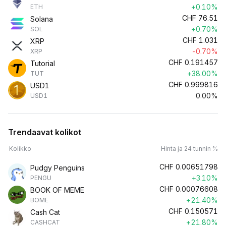
+0.10%
ETH
CHF
76.51
Solana
+0.70%
SOL
CHF
1.031
XRP
-0.70%
XRP
CHF
0.191457
Tutorial
+38.00%
TUT
CHF
0.999816
USD1
0.00%
USD1
Trendaavat kolikot
Kolikko
Hinta ja 24 tunnin %
CHF
0.00651798
Pudgy Penguins
+3.10%
PENGU
CHF
0.00076608
BOOK OF MEME
+21.40%
BOME
CHF
0.150571
Cash Cat
+21.80%
CASHCAT