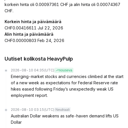
korkein hinta oli 0.00097361 CHF ja alin hinta oli 0.00074367
CHF.
Korkein hinta ja päivämäärä
CHF0.00416611 Jul 22, 2026
Alin hinta ja päivämäärä
CHF0.00000803 Feb 24, 2026
Uutiset kolikosta HeavyPulp
2026-08-10 04:35
(UTC)
nouseva
Emerging-market stocks and currencies climbed at the start
of a new week as expectations for Federal Reserve rate
hikes eased following Friday’s unexpectedly weak US
employment report.
2026-08-10 03:15
(UTC)
Neutraali
Australian Dollar weakens as safe-haven demand lifts US
Dollar