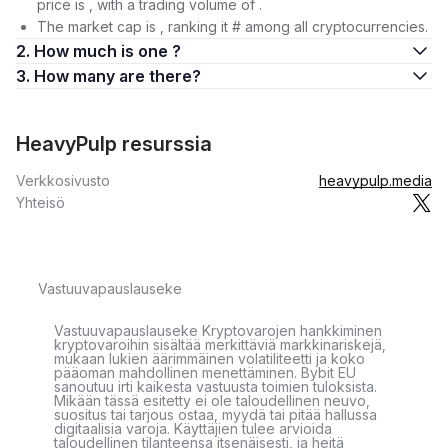
price is , with a trading volume of .
The market cap is , ranking it # among all cryptocurrencies.
2. How much is one ?
3. How many are there?
HeavyPulp resurssia
Verkkosivusto
heavypulp.media
Yhteisö
Vastuuvapauslauseke
Vastuuvapauslauseke Kryptovarojen hankkiminen
kryptovaroihin sisältää merkittäviä markkinariskejä,
mukaan lukien äärimmäinen volatiliteetti ja koko
pääoman mahdollinen menettäminen. Bybit EU
sanoutuu irti kaikesta vastuusta toimien tuloksista.
Mikään tässä esitetty ei ole taloudellinen neuvo,
suositus tai tarjous ostaa, myydä tai pitää hallussa
digitaalisia varoja. Käyttäjien tulee arvioida
taloudellinen tilanteensa itsenäisesti, ja heitä