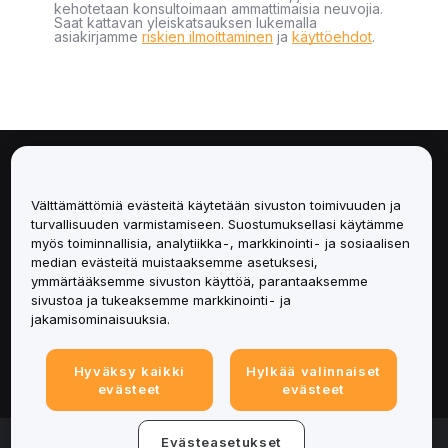
kehotetaan konsultoimaan ammattimaisia neuvojia.
Saat kattavan yleiskatsauksen lukemalla
asiakirjamme
riskien ilmoittaminen
ja
käyttöehdot
.
Tietoa
Välttämättömiä evästeitä käytetään sivuston toimivuuden ja
Palvelut
turvallisuuden varmistamiseen. Suostumuksellasi käytämme
myös toiminnallisia, analytiikka-, markkinointi- ja sosiaalisen
median evästeitä muistaaksemme asetuksesi,
Tuki
ymmärtääksemme sivuston käyttöä, parantaaksemme
sivustoa ja tukeaksemme markkinointi- ja
Tuotteet
jakamisominaisuuksia.
Lakiasiat
Hyväksy kaikki
Hylkää valinnaiset
evästeet
evästeet
© 2025-2026 Bybit.eu. Kaikki oikeudet pidätetään.
Evästeasetukset