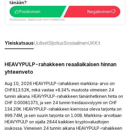
tänään?
Positiivinen
Negatiivinen
Huomautus: tiedot ovat vain viitteellisiä.
Yleiskatsaus
Uutiset
Sijoitus
Sosiaalinen
UKK:t
HEAVYPULP-rahakkeen reaaliaikaisen hinnan
yhteenveto
Aug 10, 2026 HEAVYPULP-rahakkeen markkina-arvo on
CHF813.52K, mikä vastaa +8.34% muutosta viimeisen 24
tunnin aikana. HEAVYPULP-rahakkeen tämänhetkinen hinta on
CHF 0.00081373, ja sen 24 tunnin treidausvolyymi on CHF
134.20K. HEAVYPULP-rahakkeen kierrossa oleva tarjonta on
999.74M, ja sen suurin tarjonta on 1.00B. Markkina-arvoltaan
HEAVYPULP on sijalla 2844 kaikkien kryptovaluuttojen
joukossa. Viimeisen 24 tunnin aikana HEAVYPULP-rahakkeen