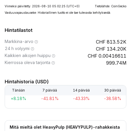
Viimeksi päivitetty: 2026-08-10 05:02:25
(UTC+0)
Tietolähde: CoinGecko
Vastuuvapauslauseke: Historiallinen tuotto ei ole tae tulevasta kehityksestä.
Hintatilastot
Markkina-arvo
813.52K
24 h volyymi
134.20K
Kaikkien aikojen huippu
0.00416611
Kierrossa oleva tarjonta
999.74M
Hintahistoria (USD)
Tänään
7 päivää
14 päivää
30 päivää
+8.18%
-41.81%
-43.33%
-38.58%
Mitä mieltä olet HeavyPulp (HEAVYPULP)-rahakkeista