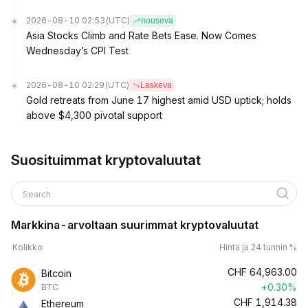
2026-08-10 02:53
(UTC)
nouseva
Asia Stocks Climb and Rate Bets Ease. Now Comes
Wednesday’s CPI Test
2026-08-10 02:29
(UTC)
Laskeva
Gold retreats from June 17 highest amid USD uptick; holds
above $4,300 pivotal support
Suosituimmat kryptovaluutat
Search
Markkina-arvoltaan suurimmat kryptovaluutat
Kolikko
Hinta ja 24 tunnin %
CHF
64,963.00
Bitcoin
+0.30%
BTC
CHF
1,914.38
Ethereum