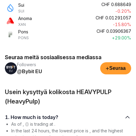
CHF
0.688649
Sui
-0.20%
SUI
CHF
0.01291057
Anoma
-15.80%
XAN
CHF
0.03906367
Pons
+29.00%
PONS
Seuraa meitä sosiaalisessa mediassa
Followers
+
Seuraa
@Bybit EU
Usein kysyttyä kolikosta HEAVYPULP
(HeavyPulp)
1. How much is today?
As of , () is trading at .
In the last 24 hours, the lowest price is , and the highest