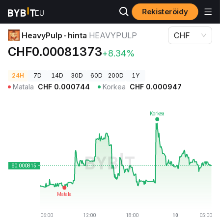
Rekisteröidy
Kryptohinnat
HeavyPulp-hinta HEAVYPULP
HeavyPulp-hinta
HEAVYPULP
CHF
CHF0.00081373
+8.34%
24H
7D
14D
30D
60D
200D
1Y
Matala
CHF
0.000744
Korkea
CHF
0.000947