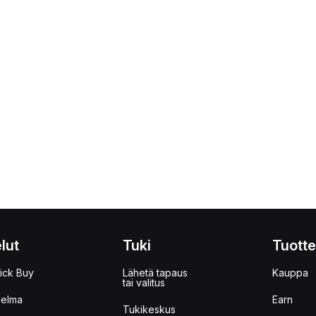
lut
Tuki
Tuotte
ick Buy
Lähetä tapaus
Kauppa
tai valitus
jelma
Earn
Tukikeskus