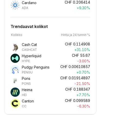
CHF
0.206414
Cardano
+9.30%
ADA
Trendaavat kolikot
Kolikko
Hinta ja 24 tunnin %
CHF
0.114908
Cash Cat
+31.10%
CASHCAT
CHF
55.67
Hyperliquid
-3.00%
HYPE
CHF
0.00610857
Pudgy Penguins
+0.70%
PENGU
CHF
0.01914897
Pons
-21.50%
PONS
CHF
0.188347
Heima
+7.70%
HEI
CHF
0.099589
Canton
-6.30%
CC