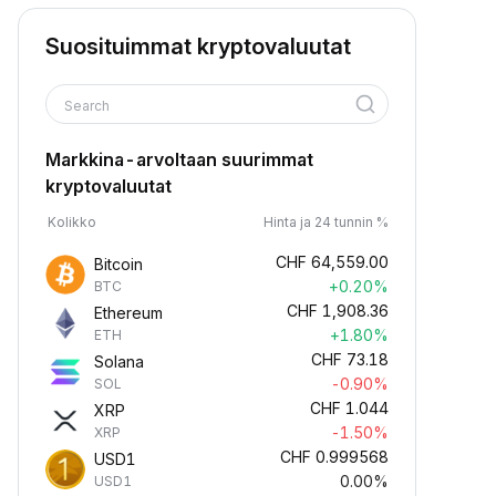
Suosituimmat kryptovaluutat
Search
Markkina-arvoltaan suurimmat
kryptovaluutat
Kolikko
Hinta ja 24 tunnin %
CHF
64,559.00
Bitcoin
+0.20%
BTC
CHF
1,908.36
Ethereum
+1.80%
ETH
CHF
73.18
Solana
-0.90%
SOL
CHF
1.044
XRP
-1.50%
XRP
CHF
0.999568
USD1
0.00%
USD1