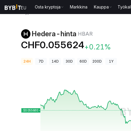
Osta kryptoja
Markkina
Kauppa
Työkal
Kryptohinnat
Hedera-hinta HBAR
Hedera-hinta
HBAR
CHF0.055624
+0.21%
24H
7D
14D
30D
60D
200D
1Y