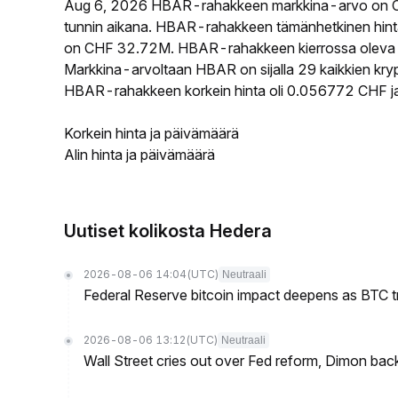
Aug 6, 2026 HBAR-rahakkeen markkina-arvo on C
tunnin aikana. HBAR-rahakkeen tämänhetkinen hint
on CHF 32.72M. HBAR-rahakkeen kierrossa oleva tar
Markkina-arvoltaan HBAR on sijalla 29 kaikkien kry
HBAR-rahakkeen korkein hinta oli 0.056772 CHF ja 
Korkein hinta ja päivämäärä
Alin hinta ja päivämäärä
Uutiset kolikosta Hedera
2026-08-06 14:04
(UTC)
Neutraali
Federal Reserve bitcoin impact deepens as BTC t
2026-08-06 13:12
(UTC)
Neutraali
Wall Street cries out over Fed reform, Dimon back