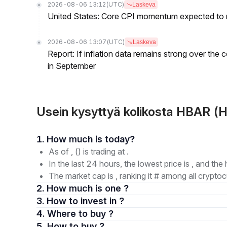
2026-08-06 13:12
(UTC)
Laskeva
United States: Core CPI momentum expected to re
2026-08-06 13:07
(UTC)
Laskeva
Report: If inflation data remains strong over the 
in September
Usein kysyttyä kolikosta HBAR (
1. How much is today?
As of , () is trading at .
In the last 24 hours, the lowest price is , and the 
The market cap is , ranking it # among all cryptoc
2. How much is one ?
3. How to invest in ?
4. Where to buy ?
5. How to buy ?