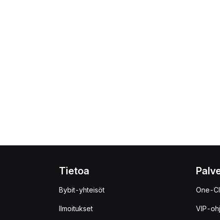
Tietoa
Palve
Bybit-yhteisöt
One-Cl
Ilmoitukset
VIP-oh