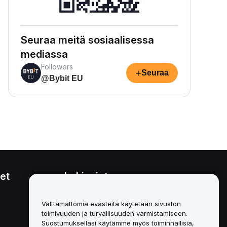
Seuraa meitä sosiaalisessa
mediassa
Followers
+
Seuraa
@Bybit EU
et
Lakiasiat
Eturistiriitapolitiikka
Välttämättömiä evästeitä käytetään sivuston
toimivuuden ja turvallisuuden varmistamiseen.
Yhteenveto säilytys- ja
hallinnointikäytännöstä
Suostumuksellasi käytämme myös toiminnallisia,