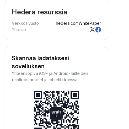
Hedera resurssia
Verkkosivusto
hedera.com
WhitePaper
Yhteisö
Skannaa ladataksesi
sovelluksen
Yhteensopiva iOS- ja Android-laitteiden
(matkapuhelimet ja tabletit) kanssa