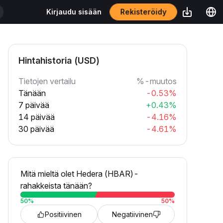
Kirjaudu sisään
Rekisteröidy
Hintahistoria (USD)
Tietojen vertailu
%-muutos
Tänään
-0.53%
7 päivää
+0.43%
14 päivää
-4.16%
30 päivää
-4.61%
Mitä mieltä olet Hedera (HBAR)-
rahakkeista tänään?
50
%
50
%
Positiivinen
Negatiivinen