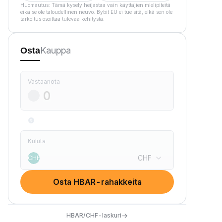
Huomautus: Tämä kysely heijastaa vain käyttäjien mielipiteitä
eikä se ole taloudellinen neuvo. Bybit EU ei tue sitä, eikä sen ole
tarkoitus osoittaa tulevaa kehitystä.
Kauppa
Osta
Vastaanota
Kuluta
CHF
CHF
Osta HBAR-rahakkeita
→
HBAR/CHF-laskuri