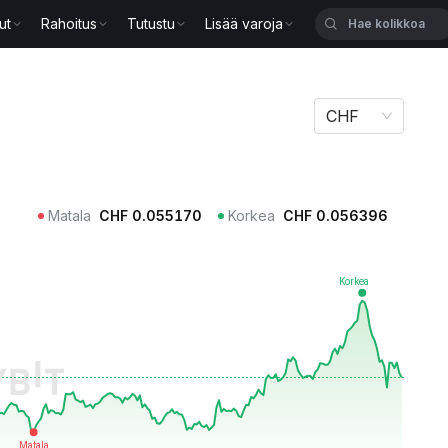
ut
Rahoitus
Tutustu
Lisää varoja
CHF
Matala
CHF
0.055170
Korkea
CHF
0.056396