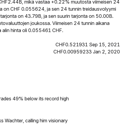
HF2.44B, mikä vastaa +0.22% muutosta viimeisen 24
a on CHF 0.055624, ja sen 24 tunnin treidausvolyymi
jonta on 43.79B, ja sen suurin tarjonta on 50.00B.
ptovaluuttojen joukossa. Viimeisen 24 tunnin aikana
alin hinta oli 0.055461 CHF.
CHF0.521931 Sep 15, 2021
CHF0.00959233 Jan 2, 2020
rades 49% below its record high
s Wachter, calling him visionary