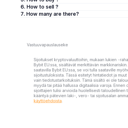
6. How to sell ?
7. How many are there?
Vastuuvapauslauseke
Sijoitukset kryptovaluuttoihin, mukaan lukien -rah
Bybit EU:ssa, sisältävät merkittävän markkinariskin. 
saatavilla Bybit EU:ssa, se voi tulla saataville my
sijoitustuloksista. Tässä esitetyt hintatiedot ja muut 
vain tiedotustarkoituksiin. Tämä sisältö ei ole talou
myydä tai pitää hallussa digitaalisia varoja. Ennen di
sijoittajien tulisi arvioida huolellisesti taloudellin
kääntyä pätevien laki-, vero- tai sijoitusalan ammat
käyttöehdoista
.