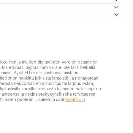
akkeiden ja muiden digitaalisten varojen ostaminen
Jos etsimäsi digitaalinen vara ei ole tällä hetkellä
öhemmin. Bybit EU ei ole vastuussa mistään
tiedot on hankittu julkisista lähteistä, ja ne tarjotaan
dellista neuvontaa eikä suositus tai tarjous ostaa,
gitaalisilla varoilla treidausta tai niiden hallussapitoa
en tilanteensa ja riskinsietokykynsä sekä tarvittaessa
tilaisten puoleen. Lisätietoja saat
Bybit EU:n