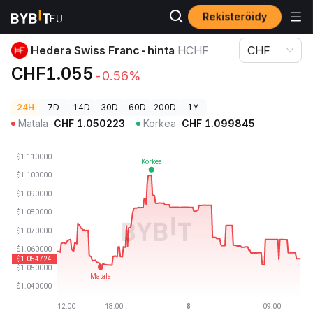
Rekisteröidy
Kryptohinnat
Hedera Swiss Franc-hinta HCHF
Hedera Swiss Franc-hinta
HCHF
CHF
CHF1.055
-0.56%
24H
7D
14D
30D
60D
200D
1Y
Matala
CHF
1.050223
Korkea
CHF
1.099845