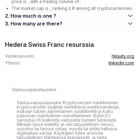
price is , with a trading volume of .
The market cap is , ranking it # among all cryptocurrencies.
2. How much is one ?
3. How many are there?
Hedera Swiss Franc resurssia
Verkkosivusto
hliquity.org
Yhteisö
linkedin.com
Vastuuvapauslauseke
Vastuuvapauslauseke Kryptovarojen hankkiminen
kryptovaroihin sisältää merkittäviä markkinariskejä,
mukaan lukien äärimmäinen volatiliteetti ja koko
pääoman mahdollinen menettäminen. Bybit EU
sanoutuu irti kaikesta vastuusta toimien tuloksista.
Mikään tässä esitetty ei ole taloudellinen neuvo,
suositus tai tarjous ostaa, myydä tai pitää hallussa
digitaalisia varoja. Käyttäjien tulee arvioida
taloudellinen tilanteensa itsenäisesti, ja heitä