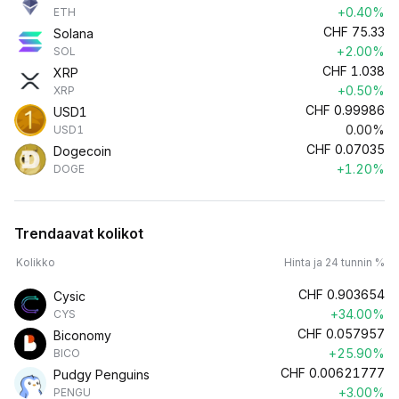
+0.40%
ETH
CHF
75.33
Solana
+2.00%
SOL
CHF
1.038
XRP
+0.50%
XRP
CHF
0.99986
USD1
0.00%
USD1
CHF
0.07035
Dogecoin
+1.20%
DOGE
Trendaavat kolikot
Kolikko
Hinta ja 24 tunnin %
CHF
0.903654
Cysic
+34.00%
CYS
CHF
0.057957
Biconomy
+25.90%
BICO
CHF
0.00621777
Pudgy Penguins
+3.00%
PENGU