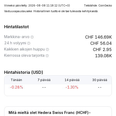
Viimeksi päivitetty: 2026-08-08 11:18:12
(UTC+0)
Tietolähde: CoinGecko
Vastuuvapauslauseke: Historiallinen tuotto ei ole tae tulevasta kehityksestä.
Hintatilastot
Markkina-arvo
146.69K
24 h volyymi
56.04
Kaikkien aikojen huippu
2.95
Kierrossa oleva tarjonta
139.08K
Hintahistoria (USD)
Tänään
7 päivää
14 päivää
30 päivää
-0.28%
--
-1.30%
--
Mitä mieltä olet Hedera Swiss Franc (HCHF)-