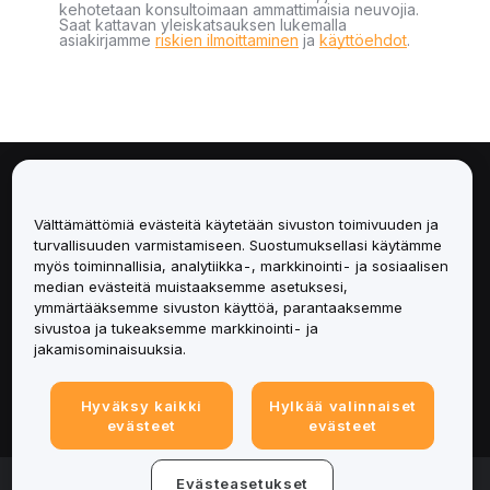
kehotetaan konsultoimaan ammattimaisia neuvojia.
Saat kattavan yleiskatsauksen lukemalla
asiakirjamme
riskien ilmoittaminen
ja
käyttöehdot
.
Tietoa
Välttämättömiä evästeitä käytetään sivuston toimivuuden ja
Palvelut
turvallisuuden varmistamiseen. Suostumuksellasi käytämme
myös toiminnallisia, analytiikka-, markkinointi- ja sosiaalisen
median evästeitä muistaaksemme asetuksesi,
Tuki
ymmärtääksemme sivuston käyttöä, parantaaksemme
sivustoa ja tukeaksemme markkinointi- ja
Tuotteet
jakamisominaisuuksia.
Lakiasiat
Hyväksy kaikki
Hylkää valinnaiset
evästeet
evästeet
© 2025-2026 Bybit.eu. All rights reserved.
Evästeasetukset