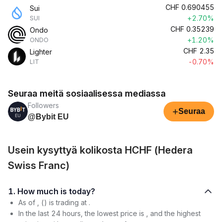
CHF
0.690455
Sui
+2.70%
SUI
CHF
0.35239
Ondo
+1.20%
ONDO
CHF
2.35
Lighter
-0.70%
LIT
Seuraa meitä sosiaalisessa mediassa
Followers
+
Seuraa
@Bybit EU
Usein kysyttyä kolikosta HCHF (Hedera
Swiss Franc)
1. How much is today?
As of , () is trading at .
In the last 24 hours, the lowest price is , and the highest