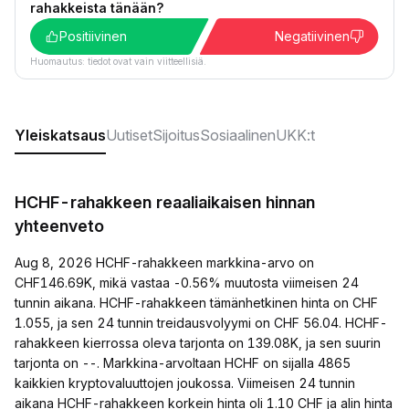
rahakkeista tänään?
Positiivinen
Negatiivinen
Huomautus: tiedot ovat vain viitteellisiä.
Yleiskatsaus
Uutiset
Sijoitus
Sosiaalinen
UKK:t
HCHF-rahakkeen reaaliaikaisen hinnan
yhteenveto
Aug 8, 2026 HCHF-rahakkeen markkina-arvo on
CHF146.69K, mikä vastaa -0.56% muutosta viimeisen 24
tunnin aikana. HCHF-rahakkeen tämänhetkinen hinta on CHF
1.055, ja sen 24 tunnin treidausvolyymi on CHF 56.04. HCHF-
rahakkeen kierrossa oleva tarjonta on 139.08K, ja sen suurin
tarjonta on --. Markkina-arvoltaan HCHF on sijalla 4865
kaikkien kryptovaluuttojen joukossa. Viimeisen 24 tunnin
aikana HCHF-rahakkeen korkein hinta oli 1.10 CHF ja alin hinta