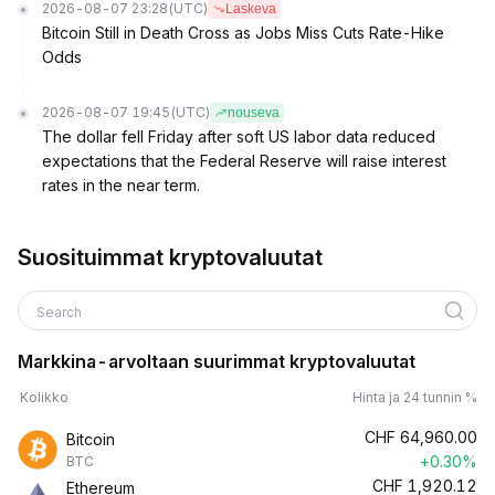
2026-08-07 23:28
(UTC)
Laskeva
Bitcoin Still in Death Cross as Jobs Miss Cuts Rate-Hike
Odds
2026-08-07 19:45
(UTC)
nouseva
The dollar fell Friday after soft US labor data reduced
expectations that the Federal Reserve will raise interest
rates in the near term.
Suosituimmat kryptovaluutat
Search
Markkina-arvoltaan suurimmat kryptovaluutat
Kolikko
Hinta ja 24 tunnin %
CHF
64,960.00
Bitcoin
+0.30%
BTC
CHF
1,920.12
Ethereum