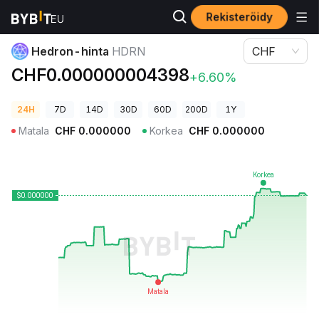
Rekisteröidy
Kryptohinnat
Hedron-hinta HDRN
Hedron-hinta
HDRN
CHF
CHF0.000000004398
+6.60%
24H
7D
14D
30D
60D
200D
1Y
Matala
CHF
0.000000
Korkea
CHF
0.000000