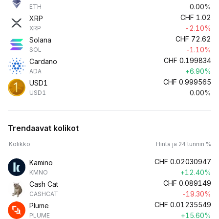
0.00%
ETH
CHF
1.02
XRP
-2.10%
XRP
CHF
72.62
Solana
-1.10%
SOL
CHF
0.199834
Cardano
+6.90%
ADA
CHF
0.999565
USD1
0.00%
USD1
Trendaavat kolikot
Kolikko
Hinta ja 24 tunnin %
CHF
0.02030947
Kamino
+12.40%
KMNO
CHF
0.089149
Cash Cat
-19.30%
CASHCAT
CHF
0.01235549
Plume
+15.60%
PLUME