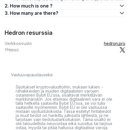
2. How much is one ?
3. How many are there?
Hedron resurssia
Verkkosivusto
hedron.pro
Yhteisö
Vastuuvapauslauseke
Sijoitukset kryptovaluuttoihin, mukaan lukien -
rahakkeiden ja muiden digitaalisten varojen
ostaminen Bybit EU:ssa, sisältävät merkittävän
markkinariskin. Jos etsimäsi digitaalinen vara ei ole
tällä hetkellä saatavilla Bybit EU:ssa, se voi tulla
saataville myöhemmin. Bybit EU ei ole vastuussa
mistään sijoitustuloksista. Tässä esitetyt hintatiedot
ja muut tiedot on hankittu julkisista lähteistä, ja ne
tarjotaan vain tiedotustarkoituksiin. Tämä sisältö ei
ole taloudellista neuvontaa eikä suositus tai tarjous
ostaa, myydä tai pitää hallussa digitaalisia varoja.