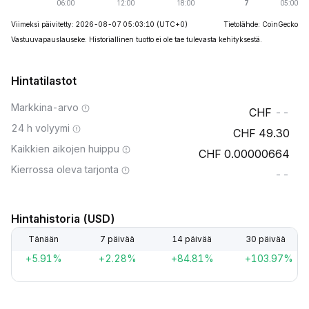
Viimeksi päivitetty: 2026-08-07 05:03:10
(UTC+0)
Tietolähde: CoinGecko
Vastuuvapauslauseke: Historiallinen tuotto ei ole tae tulevasta kehityksestä.
Hintatilastot
Markkina-arvo
--
24 h volyymi
49.30
Kaikkien aikojen huippu
0.00000664
Kierrossa oleva tarjonta
--
Hintahistoria (USD)
Tänään
7 päivää
14 päivää
30 päivää
+5.91%
+2.28%
+84.81%
+103.97%