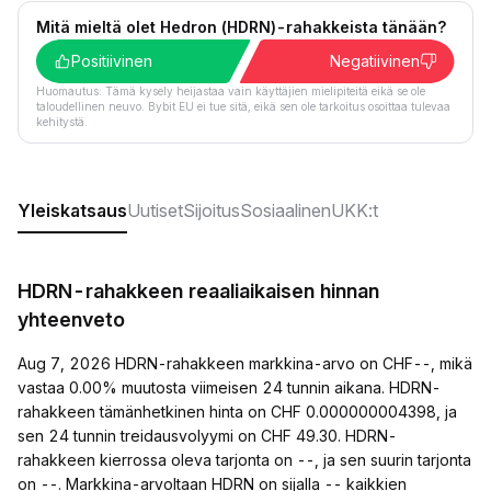
Mitä mieltä olet Hedron (HDRN)-rahakkeista tänään?
Positiivinen
Negatiivinen
Huomautus: Tämä kysely heijastaa vain käyttäjien mielipiteitä eikä se ole
taloudellinen neuvo. Bybit EU ei tue sitä, eikä sen ole tarkoitus osoittaa tulevaa
kehitystä.
Yleiskatsaus
Uutiset
Sijoitus
Sosiaalinen
UKK:t
HDRN-rahakkeen reaaliaikaisen hinnan
yhteenveto
Aug 7, 2026 HDRN-rahakkeen markkina-arvo on CHF--, mikä
vastaa 0.00% muutosta viimeisen 24 tunnin aikana. HDRN-
rahakkeen tämänhetkinen hinta on CHF 0.000000004398, ja
sen 24 tunnin treidausvolyymi on CHF 49.30. HDRN-
rahakkeen kierrossa oleva tarjonta on --, ja sen suurin tarjonta
on --. Markkina-arvoltaan HDRN on sijalla -- kaikkien