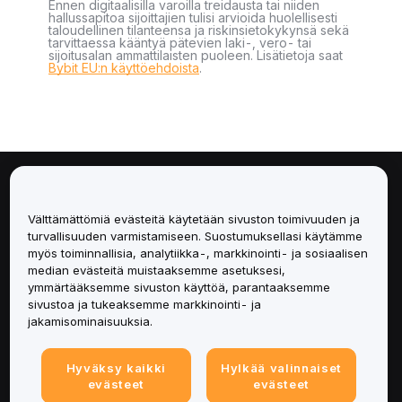
Ennen digitaalisilla varoilla treidausta tai niiden
hallussapitoa sijoittajien tulisi arvioida huolellisesti
taloudellinen tilanteensa ja riskinsietokykynsä sekä
tarvittaessa kääntyä pätevien laki-, vero- tai
sijoitusalan ammattilaisten puoleen. Lisätietoja saat
Bybit EU:n käyttöehdoista
.
Tietoa
Välttämättömiä evästeitä käytetään sivuston toimivuuden ja
Palvelut
turvallisuuden varmistamiseen. Suostumuksellasi käytämme
myös toiminnallisia, analytiikka-, markkinointi- ja sosiaalisen
median evästeitä muistaaksemme asetuksesi,
Tuki
ymmärtääksemme sivuston käyttöä, parantaaksemme
sivustoa ja tukeaksemme markkinointi- ja
Tuotteet
jakamisominaisuuksia.
Lakiasiat
Hyväksy kaikki
Hylkää valinnaiset
evästeet
evästeet