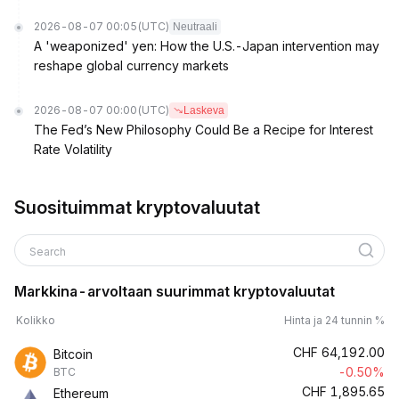
2026-08-07 00:05
(UTC)
Neutraali
A 'weaponized' yen: How the U.S.-Japan intervention may
reshape global currency markets
2026-08-07 00:00
(UTC)
Laskeva
The Fed’s New Philosophy Could Be a Recipe for Interest
Rate Volatility
Suosituimmat kryptovaluutat
Search
Markkina-arvoltaan suurimmat kryptovaluutat
Kolikko
Hinta ja 24 tunnin %
CHF
64,192.00
Bitcoin
-0.50%
BTC
CHF
1,895.65
Ethereum