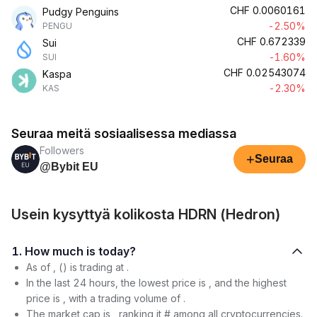
CHF
0.0060161
Pudgy Penguins
-2.50%
PENGU
CHF
0.672339
Sui
-1.60%
SUI
CHF
0.02543074
Kaspa
-2.30%
KAS
Seuraa meitä sosiaalisessa mediassa
Followers
+
Seuraa
@Bybit EU
Usein kysyttyä kolikosta HDRN (Hedron)
1. How much is today?
As of , () is trading at .
In the last 24 hours, the lowest price is , and the highest
price is , with a trading volume of .
The market cap is , ranking it # among all cryptocurrencies.