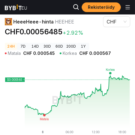
Rekisteröidy
Kryptohinnat
HeeeHeee-hinta HEEHEE
HeeeHeee-hinta
HEEHEE
CHF
CHF0.00056485
+2.92%
24H
7D
14D
30D
60D
200D
1Y
Matala
CHF
0.000545
Korkea
CHF
0.000567