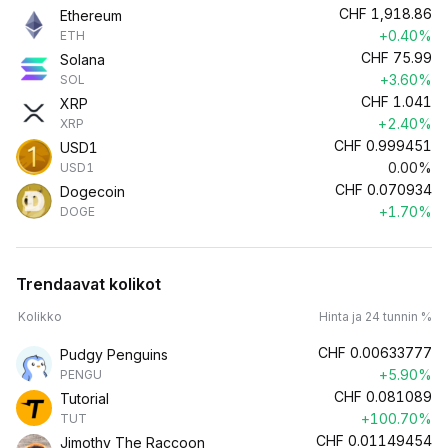
CHF
1,918.86
Ethereum
+0.40%
ETH
CHF
75.99
Solana
+3.60%
SOL
CHF
1.041
XRP
+2.40%
XRP
CHF
0.999451
USD1
0.00%
USD1
CHF
0.070934
Dogecoin
+1.70%
DOGE
Trendaavat kolikot
Kolikko
Hinta ja 24 tunnin %
CHF
0.00633777
Pudgy Penguins
+5.90%
PENGU
CHF
0.081089
Tutorial
+100.70%
TUT
CHF
0.01149454
Jimothy The Raccoon