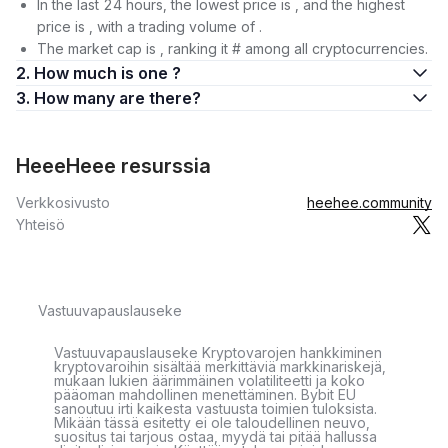
In the last 24 hours, the lowest price is , and the highest
price is , with a trading volume of .
The market cap is , ranking it # among all cryptocurrencies.
2. How much is one ?
3. How many are there?
HeeeHeee resurssia
Verkkosivusto
heehee.community
Yhteisö
Vastuuvapauslauseke
Vastuuvapauslauseke Kryptovarojen hankkiminen
kryptovaroihin sisältää merkittäviä markkinariskejä,
mukaan lukien äärimmäinen volatiliteetti ja koko
pääoman mahdollinen menettäminen. Bybit EU
sanoutuu irti kaikesta vastuusta toimien tuloksista.
Mikään tässä esitetty ei ole taloudellinen neuvo,
suositus tai tarjous ostaa, myydä tai pitää hallussa