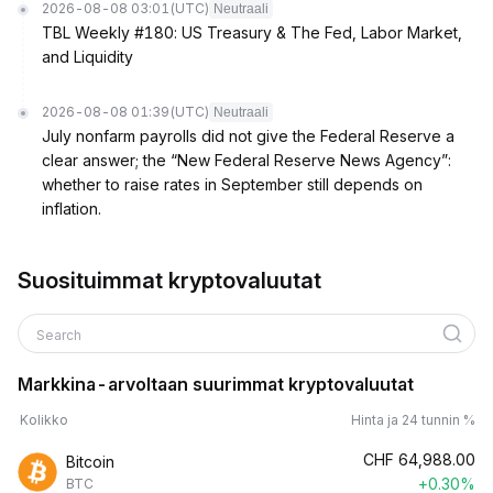
2026-08-08 03:01
(UTC)
Neutraali
TBL Weekly #180: US Treasury & The Fed, Labor Market,
and Liquidity
2026-08-08 01:39
(UTC)
Neutraali
July nonfarm payrolls did not give the Federal Reserve a
clear answer; the “New Federal Reserve News Agency”:
whether to raise rates in September still depends on
inflation.
Suosituimmat kryptovaluutat
Search
Markkina-arvoltaan suurimmat kryptovaluutat
Kolikko
Hinta ja 24 tunnin %
CHF
64,988.00
Bitcoin
+0.30%
BTC