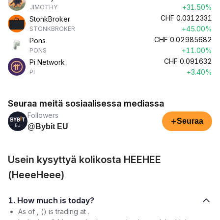
+31.50%
JIMOTHY
CHF
0.0312331
StonkBroker
+45.00%
STONKBROKER
CHF
0.02985682
Pons
+11.00%
PONS
CHF
0.091632
Pi Network
+3.40%
PI
Seuraa meitä sosiaalisessa mediassa
Followers
+
Seuraa
@Bybit EU
Usein kysyttyä kolikosta HEEHEE
(HeeeHeee)
1. How much is today?
As of , () is trading at .