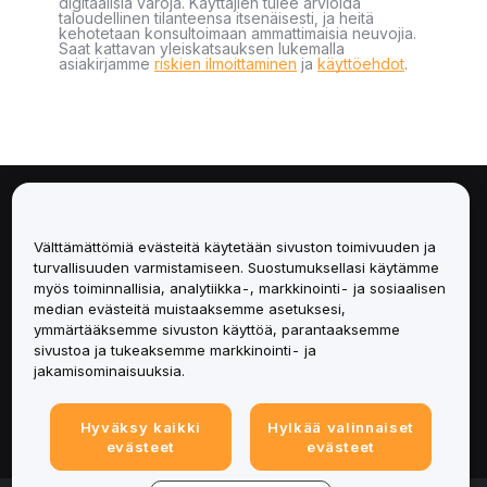
digitaalisia varoja. Käyttäjien tulee arvioida
taloudellinen tilanteensa itsenäisesti, ja heitä
kehotetaan konsultoimaan ammattimaisia neuvojia.
Saat kattavan yleiskatsauksen lukemalla
asiakirjamme
riskien ilmoittaminen
ja
käyttöehdot
.
Tietoa
Välttämättömiä evästeitä käytetään sivuston toimivuuden ja
Palvelut
turvallisuuden varmistamiseen. Suostumuksellasi käytämme
myös toiminnallisia, analytiikka-, markkinointi- ja sosiaalisen
median evästeitä muistaaksemme asetuksesi,
Tuki
ymmärtääksemme sivuston käyttöä, parantaaksemme
sivustoa ja tukeaksemme markkinointi- ja
Tuotteet
jakamisominaisuuksia.
Lakiasiat
Hyväksy kaikki
Hylkää valinnaiset
evästeet
evästeet