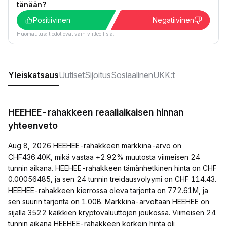
tänään?
Positiivinen
Negatiivinen
Huomautus: tiedot ovat vain viitteellisiä.
Yleiskatsaus
Uutiset
Sijoitus
Sosiaalinen
UKK:t
HEEHEE-rahakkeen reaaliaikaisen hinnan
yhteenveto
Aug 8, 2026 HEEHEE-rahakkeen markkina-arvo on
CHF436.40K, mikä vastaa +2.92% muutosta viimeisen 24
tunnin aikana. HEEHEE-rahakkeen tämänhetkinen hinta on CHF
0.00056485, ja sen 24 tunnin treidausvolyymi on CHF 114.43.
HEEHEE-rahakkeen kierrossa oleva tarjonta on 772.61M, ja
sen suurin tarjonta on 1.00B. Markkina-arvoltaan HEEHEE on
sijalla 3522 kaikkien kryptovaluuttojen joukossa. Viimeisen 24
tunnin aikana HEEHEE-rahakkeen korkein hinta oli