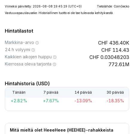
Viimeksi päivitetty: 2026-08-08 19:45:19
(UTC+0)
Tietolähde: CoinGecko
Vastuuvapauslauseke: Historiallinen tuotto ei ole tae tulevasta kehityksestä.
Hintatilastot
Markkina-arvo
436.40K
24 h volyymi
114.43
Kaikkien aikojen huippu
0.03048203
Kierrossa oleva tarjonta
772.61M
Hintahistoria (USD)
Tänään
7 päivää
14 päivää
30 päivää
+2.82%
+7.67%
-13.09%
-18.35%
Mitä mieltä olet HeeeHeee (HEEHEE)-rahakkeista