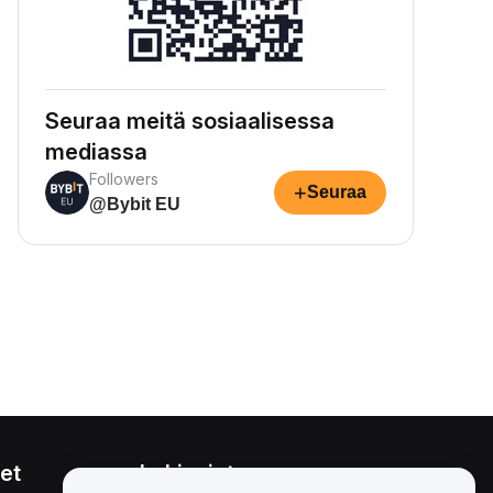
Seuraa meitä sosiaalisessa
mediassa
Followers
+
Seuraa
@Bybit EU
et
Lakiasiat