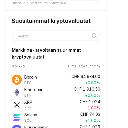
Huomautus: tiedot ovat vain viitteellisiä.
Suosituimmat kryptovaluutat
Search
Markkina-arvoltaan suurimmat
kryptovaluutat
Kolikko
Hinta ja 24 tunnin %
CHF
64,934.00
Bitcoin
+0.80%
BTC
CHF
1,916.50
Ethereum
+0.60%
ETH
CHF
1.024
XRP
-1.00%
XRP
CHF
74.03
Solana
+1.60%
SOL
CHF
1.029
Figure Heloc