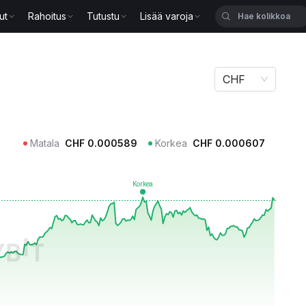
ut
Rahoitus
Tutustu
Lisää varoja
CHF
Matala
CHF
0.000589
Korkea
CHF
0.000607