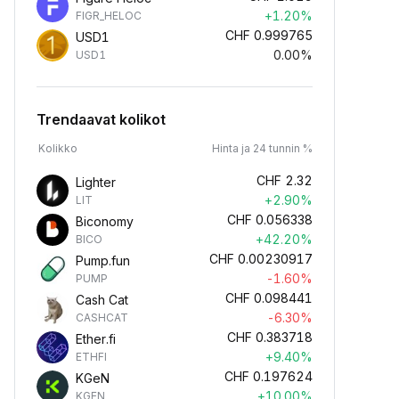
+1.20%
FIGR_HELOC
CHF
0.999765
USD1
0.00%
USD1
Trendaavat kolikot
Kolikko
Hinta ja 24 tunnin %
CHF
2.32
Lighter
+2.90%
LIT
CHF
0.056338
Biconomy
+42.20%
BICO
CHF
0.00230917
Pump.fun
-1.60%
PUMP
CHF
0.098441
Cash Cat
-6.30%
CASHCAT
CHF
0.383718
Ether.fi
+9.40%
ETHFI
CHF
0.197624
KGeN
+10.00%
KGEN