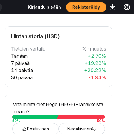
Rekisteröidy
Kirjaudu sisään
Hintahistoria (USD)
Tietojen vertailu
%-muutos
Tänään
+2.70%
7 päivää
+19.23%
14 päivää
+20.22%
30 päivää
-1.94%
Mitä mieltä olet Hege (HEGE)-rahakkeista
tänään?
50
%
50
%
Positiivinen
Negatiivinen