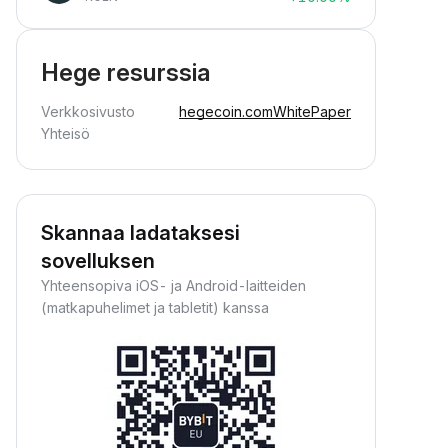
Hege resurssia
Verkkosivusto
hegecoin.com
WhitePaper
Yhteisö
Skannaa ladataksesi
sovelluksen
Yhteensopiva iOS- ja Android-laitteiden
(matkapuhelimet ja tabletit) kanssa