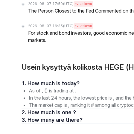
2026-08-07 17:50
(UTC)
Laskeva
The Person Closest to the Fed Commented on th
2026-08-07 16:35
(UTC)
Laskeva
For stock and bond investors, good economic new
markets.
Usein kysyttyä kolikosta HEGE (
1. How much is today?
As of , () is trading at .
In the last 24 hours, the lowest price is , and the 
The market cap is , ranking it # among all cryptoc
2. How much is one ?
3. How many are there?