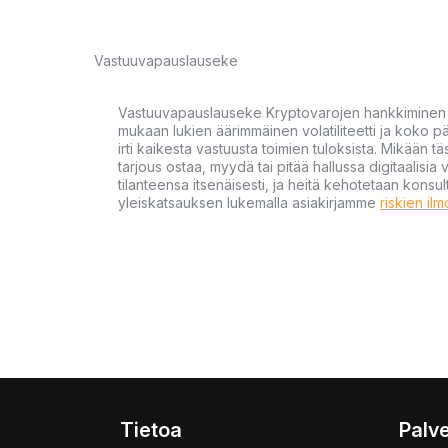
Vastuuvapauslauseke
Vastuuvapauslauseke Kryptovarojen hankkiminen kr
mukaan lukien äärimmäinen volatiliteetti ja koko
irti kaikesta vastuusta toimien tuloksista. Mikään tä
tarjous ostaa, myydä tai pitää hallussa digitaalisia 
tilanteensa itsenäisesti, ja heitä kehotetaan kons
yleiskatsauksen lukemalla asiakirjamme
riskien il
Tietoa
Palve