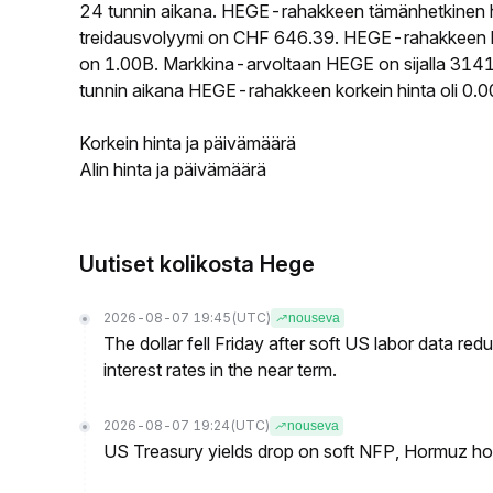
24 tunnin aikana. HEGE-rahakkeen tämänhetkinen 
treidausvolyymi on CHF 646.39. HEGE-rahakkeen kier
on 1.00B. Markkina-arvoltaan HEGE on sijalla 3141 
tunnin aikana HEGE-rahakkeen korkein hinta oli 0.
Korkein hinta ja päivämäärä
Alin hinta ja päivämäärä
Uutiset kolikosta Hege
2026-08-07 19:45
(UTC)
nouseva
The dollar fell Friday after soft US labor data re
interest rates in the near term.
2026-08-07 19:24
(UTC)
nouseva
US Treasury yields drop on soft NFP, Hormuz ho