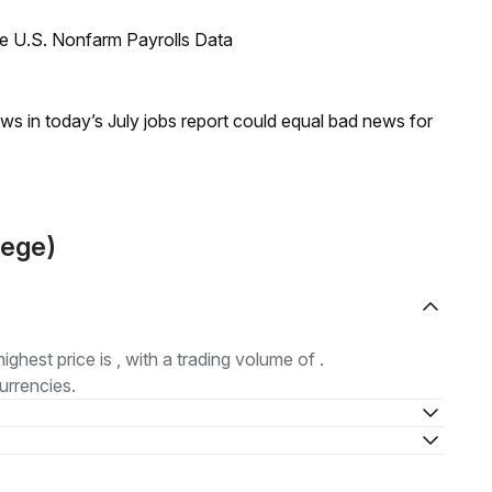
e U.S. Nonfarm Payrolls Data
s in today’s July jobs report could equal bad news for
Hege)
highest price is , with a trading volume of .
urrencies.