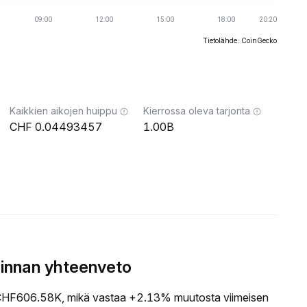
Tietolähde: CoinGecko
Kaikkien aikojen huippu
Kierrossa oleva tarjonta
0.04493457
1.00B
innan yhteenveto
HF606.58K, mikä vastaa +2.13% muutosta viimeisen