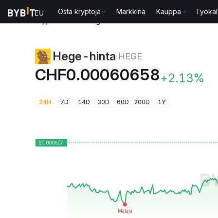
Osta kryptoja
Markkina
Kauppa
Työkal
Kryptohinnat
Hege-hinta HEGE
Hege-hinta
HEGE
CHF0.00060658
+2.13%
24H
7D
14D
30D
60D
200D
1Y