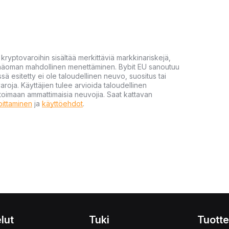
yptovaroihin sisältää merkittäviä markkinariskejä,
 pääoman mahdollinen menettäminen. Bybit EU sanoutuu
ssä esitetty ei ole taloudellinen neuvo, suositus tai
varoja. Käyttäjien tulee arvioida taloudellinen
ultoimaan ammattimaisia neuvojia. Saat kattavan
moittaminen
ja
käyttöehdot
.
lut
Tuki
Tuotte