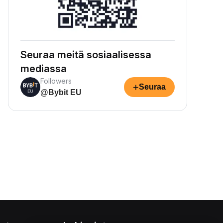
Seuraa meitä sosiaalisessa
mediassa
Followers
+
Seuraa
@Bybit EU