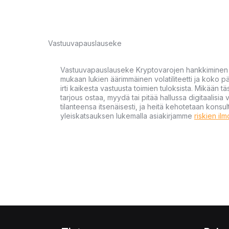
Vastuuvapauslauseke
Vastuuvapauslauseke Kryptovarojen hankkiminen kr
mukaan lukien äärimmäinen volatiliteetti ja koko
irti kaikesta vastuusta toimien tuloksista. Mikään tä
tarjous ostaa, myydä tai pitää hallussa digitaalisia 
tilanteensa itsenäisesti, ja heitä kehotetaan kons
yleiskatsauksen lukemalla asiakirjamme
riskien il