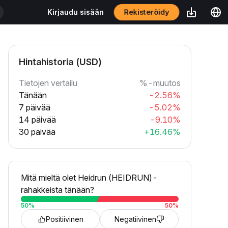
Rekisteröidy
Kirjaudu sisään
Hintahistoria (USD)
Tietojen vertailu
%-muutos
Tänään
-2.56%
7 päivää
-5.02%
14 päivää
-9.10%
30 päivää
+16.46%
Mitä mieltä olet Heidrun (HEIDRUN)-
rahakkeista tänään?
50
%
50
%
Positiivinen
Negatiivinen