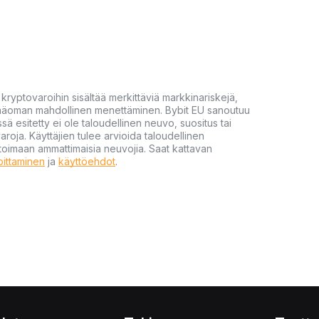
yptovaroihin sisältää merkittäviä markkinariskejä,
 pääoman mahdollinen menettäminen. Bybit EU sanoutuu
ssä esitetty ei ole taloudellinen neuvo, suositus tai
varoja. Käyttäjien tulee arvioida taloudellinen
ultoimaan ammattimaisia neuvojia. Saat kattavan
moittaminen
ja
käyttöehdot
.