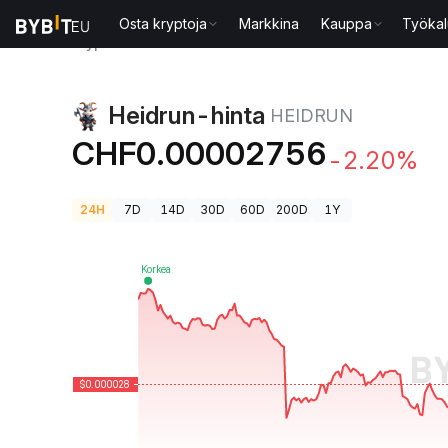
Osta kryptoja
Markkina
Kauppa
Työkal
Kryptohinnat
Heidrun-hinta HEIDRUN
Heidrun-hinta
HEIDRUN
CHF0.00002756
-2.20%
24H
7D
14D
30D
60D
200D
1Y