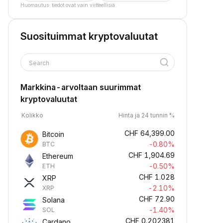
Huomautus: tiedot ovat vain viitteellisiä.
Suosituimmat kryptovaluutat
Search
Markkina-arvoltaan suurimmat
kryptovaluutat
Kolikko
Hinta ja 24 tunnin %
CHF
64,399.00
Bitcoin
-0.80%
BTC
CHF
1,904.69
Ethereum
-0.50%
ETH
CHF
1.028
XRP
-2.10%
XRP
CHF
72.90
Solana
-1.40%
SOL
CHF
0.202381
Cardano