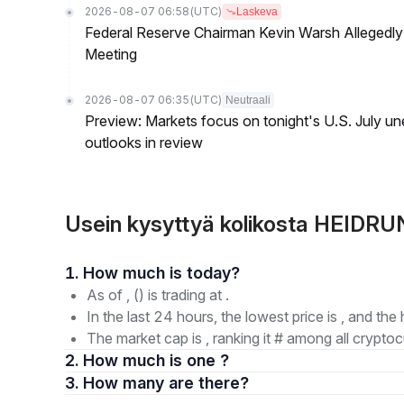
2026-08-07 06:58
(UTC)
Laskeva
Federal Reserve Chairman Kevin Warsh Allegedly 
Meeting
2026-08-07 06:35
(UTC)
Neutraali
Preview: Markets focus on tonight's U.S. July un
outlooks in review
Usein kysyttyä kolikosta HEIDRU
1. How much is today?
As of , () is trading at .
In the last 24 hours, the lowest price is , and the 
The market cap is , ranking it # among all cryptoc
2. How much is one ?
3. How many are there?