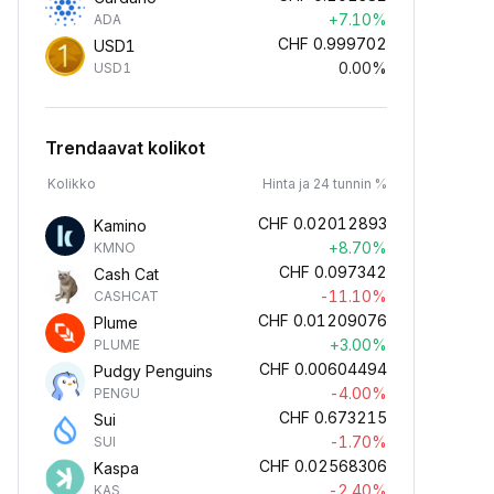
+7.10%
ADA
CHF
0.999702
USD1
0.00%
USD1
Trendaavat kolikot
Kolikko
Hinta ja 24 tunnin %
CHF
0.02012893
Kamino
+8.70%
KMNO
CHF
0.097342
Cash Cat
-11.10%
CASHCAT
CHF
0.01209076
Plume
+3.00%
PLUME
CHF
0.00604494
Pudgy Penguins
-4.00%
PENGU
CHF
0.673215
Sui
-1.70%
SUI
CHF
0.02568306
Kaspa
-2.40%
KAS