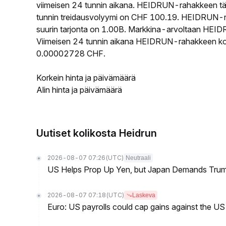
viimeisen 24 tunnin aikana. HEIDRUN-rahakkeen t
tunnin treidausvolyymi on CHF 100.19. HEIDRUN-ra
suurin tarjonta on 1.00B. Markkina-arvoltaan HEIDR
Viimeisen 24 tunnin aikana HEIDRUN-rahakkeen korke
0.00002728 CHF.
Korkein hinta ja päivämäärä
Alin hinta ja päivämäärä
Uutiset kolikosta Heidrun
2026-08-07 07:26
(UTC)
Neutraali
US Helps Prop Up Yen, but Japan Demands Tr
2026-08-07 07:18
(UTC)
Laskeva
Euro: US payrolls could cap gains against the 