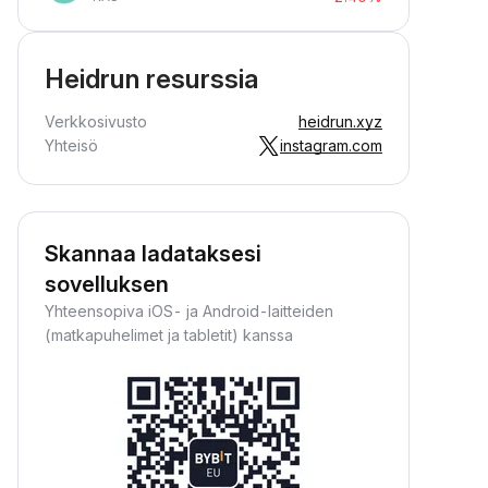
Heidrun resurssia
Verkkosivusto
heidrun.xyz
Yhteisö
instagram.com
Skannaa ladataksesi
sovelluksen
Yhteensopiva iOS- ja Android-laitteiden
(matkapuhelimet ja tabletit) kanssa