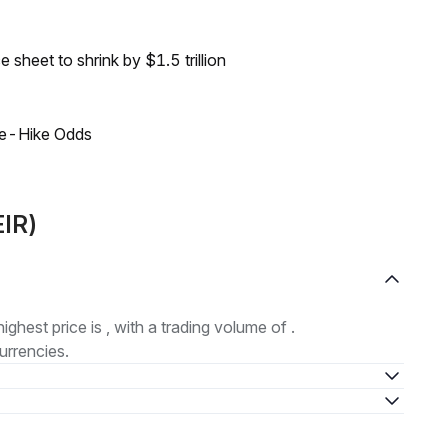
sheet to shrink by $1.5 trillion
ate-Hike Odds
EIR)
highest price is , with a trading volume of .
urrencies.