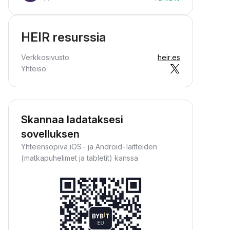
HEIR resurssia
Verkkosivusto
heir.es
Yhteisö
Skannaa ladataksesi
sovelluksen
Yhteensopiva iOS- ja Android-laitteiden
(matkapuhelimet ja tabletit) kanssa