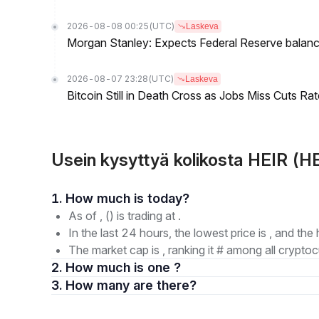
2026-08-08 00:25
(UTC)
Laskeva
Morgan Stanley: Expects Federal Reserve balance 
2026-08-07 23:28
(UTC)
Laskeva
Bitcoin Still in Death Cross as Jobs Miss Cuts R
Usein kysyttyä kolikosta HEIR (H
1. How much is today?
As of , () is trading at .
In the last 24 hours, the lowest price is , and the 
The market cap is , ranking it # among all cryptoc
2. How much is one ?
3. How many are there?