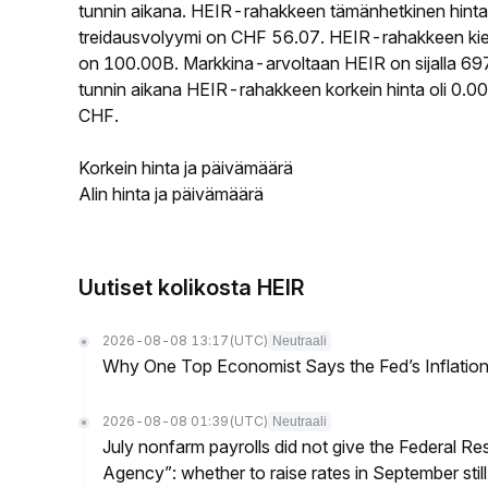
tunnin aikana. HEIR-rahakkeen tämänhetkinen hin
treidausvolyymi on CHF 56.07. HEIR-rahakkeen kierr
on 100.00B. Markkina-arvoltaan HEIR on sijalla 697
tunnin aikana HEIR-rahakkeen korkein hinta oli 0
CHF.
Korkein hinta ja päivämäärä
Alin hinta ja päivämäärä
Uutiset kolikosta HEIR
2026-08-08 13:17
(UTC)
Neutraali
Why One Top Economist Says the Fed’s Inflation
2026-08-08 01:39
(UTC)
Neutraali
July nonfarm payrolls did not give the Federal 
Agency”: whether to raise rates in September still