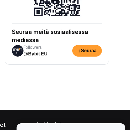
Seuraa meitä sosiaalisessa
mediassa
Followers
+
Seuraa
@Bybit EU
et
Lakiasiat