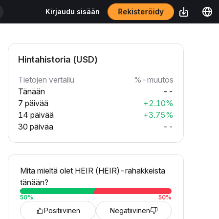
Rekisteröidy
Kirjaudu sisään
Hintahistoria (USD)
Tietojen vertailu
%-muutos
Tänään
--
7 päivää
+2.10%
14 päivää
+3.75%
30 päivää
--
Mitä mieltä olet HEIR (HEIR)-rahakkeista
tänään?
50
%
50
%
Positiivinen
Negatiivinen