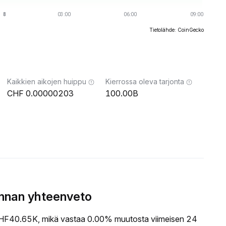
Tietolähde: CoinGecko
Kaikkien aikojen huippu
Kierrossa oleva tarjonta
0.00000203
100.00B
innan yhteenveto
F40.65K, mikä vastaa 0.00% muutosta viimeisen 24