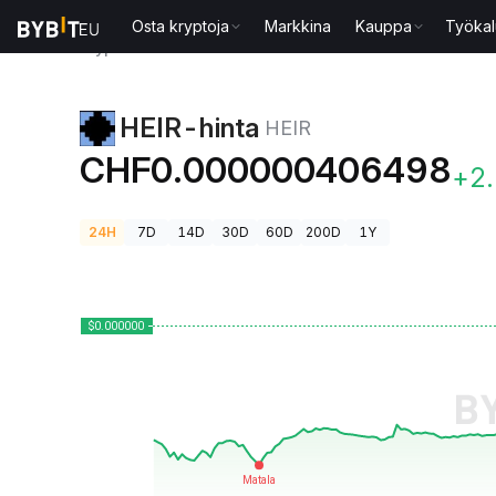
Osta kryptoja
Markkina
Kauppa
Työkal
Kryptohinnat
HEIR-hinta HEIR
HEIR-hinta
HEIR
CHF0.000000406498
+2
24H
7D
14D
30D
60D
200D
1Y