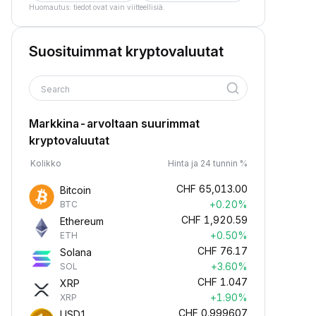
Huomautus: tiedot ovat vain viitteellisiä.
Suosituimmat kryptovaluutat
Search
Markkina-arvoltaan suurimmat
kryptovaluutat
Kolikko
Hinta ja 24 tunnin %
CHF
65,013.00
Bitcoin
+0.20%
BTC
CHF
1,920.59
Ethereum
+0.50%
ETH
CHF
76.17
Solana
+3.60%
SOL
CHF
1.047
XRP
+1.90%
XRP
CHF
0.999607
USD1