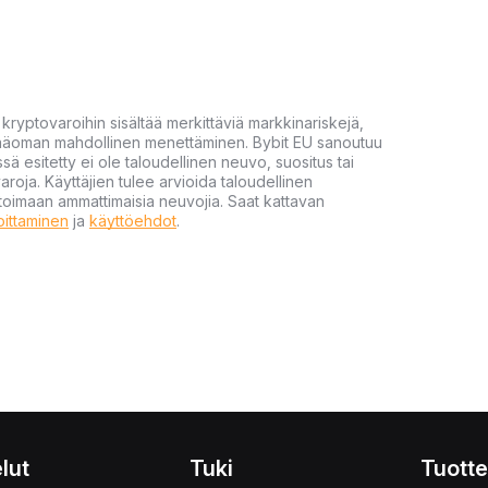
yptovaroihin sisältää merkittäviä markkinariskejä,
 pääoman mahdollinen menettäminen. Bybit EU sanoutuu
ssä esitetty ei ole taloudellinen neuvo, suositus tai
varoja. Käyttäjien tulee arvioida taloudellinen
ultoimaan ammattimaisia neuvojia. Saat kattavan
moittaminen
ja
käyttöehdot
.
lut
Tuki
Tuotte