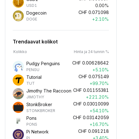
0.00%
USD1
CHF
0.071098
Dogecoin
+2.10%
DOGE
Trendaavat kolikot
Kolikko
Hinta ja 24 tunnin %
CHF
0.00628642
Pudgy Penguins
+5.10%
PENGU
CHF
0.075149
Tutorial
+99.70%
TUT
CHF
0.01155381
Jimothy The Raccoon
+221.20%
JIMOTHY
CHF
0.03010099
StonkBroker
+54.10%
STONKBROKER
CHF
0.03142059
Pons
+16.70%
PONS
CHF
0.091218
Pi Network
+3.40%
PI