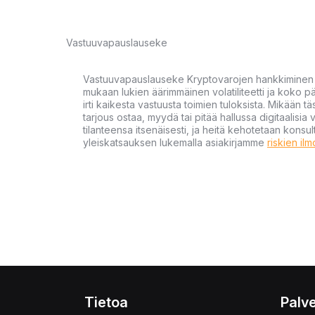
Vastuuvapauslauseke
Vastuuvapauslauseke Kryptovarojen hankkiminen kr
mukaan lukien äärimmäinen volatiliteetti ja koko
irti kaikesta vastuusta toimien tuloksista. Mikään tä
tarjous ostaa, myydä tai pitää hallussa digitaalisia 
tilanteensa itsenäisesti, ja heitä kehotetaan kons
yleiskatsauksen lukemalla asiakirjamme
riskien il
Tietoa
Palve