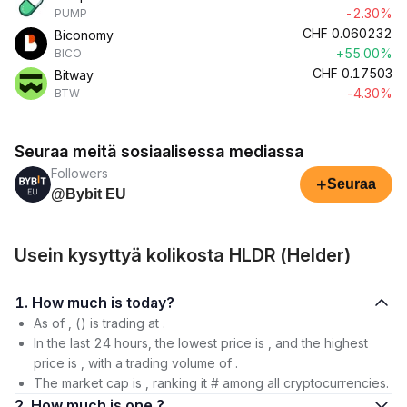
-2.30%
PUMP
CHF
0.060232
Biconomy
+55.00%
BICO
CHF
0.17503
Bitway
-4.30%
BTW
Seuraa meitä sosiaalisessa mediassa
Followers
+
Seuraa
@Bybit EU
Usein kysyttyä kolikosta HLDR (Helder)
1. How much is today?
As of , () is trading at .
In the last 24 hours, the lowest price is , and the highest
price is , with a trading volume of .
The market cap is , ranking it # among all cryptocurrencies.
2. How much is one ?