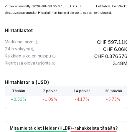
Viimeksi päivitetty: 2026-08-08 05:07:00
(UTC+0)
Tietolähde: CoinGecko
Vastuuvapauslauseke: Historiallinen tuotto ei ole tae tulevasta kehityksestä.
Hintatilastot
Markkina-arvo
597.11K
24 h volyymi
6.06K
Kaikkien aikojen huippu
0.376576
Kierrossa oleva tarjonta
3.48M
Hintahistoria (USD)
Tänään
7 päivää
14 päivää
30 päivää
+0.50%
-1.09%
-4.17%
-5.73%
Mitä mieltä olet Helder (HLDR)-rahakkeista tänään?