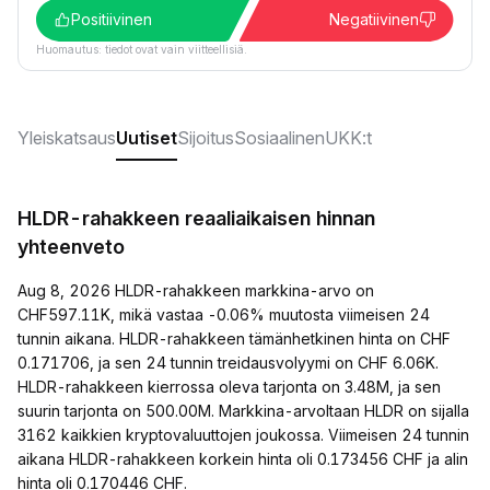
Positiivinen
Negatiivinen
Huomautus: tiedot ovat vain viitteellisiä.
Yleiskatsaus
Uutiset
Sijoitus
Sosiaalinen
UKK:t
HLDR-rahakkeen reaaliaikaisen hinnan
yhteenveto
Aug 8, 2026 HLDR-rahakkeen markkina-arvo on
CHF597.11K, mikä vastaa -0.06% muutosta viimeisen 24
tunnin aikana. HLDR-rahakkeen tämänhetkinen hinta on CHF
0.171706, ja sen 24 tunnin treidausvolyymi on CHF 6.06K.
HLDR-rahakkeen kierrossa oleva tarjonta on 3.48M, ja sen
suurin tarjonta on 500.00M. Markkina-arvoltaan HLDR on sijalla
3162 kaikkien kryptovaluuttojen joukossa. Viimeisen 24 tunnin
aikana HLDR-rahakkeen korkein hinta oli 0.173456 CHF ja alin
hinta oli 0.170446 CHF.