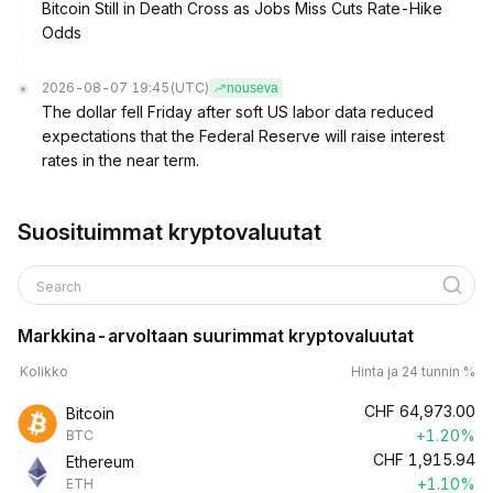
Bitcoin Still in Death Cross as Jobs Miss Cuts Rate-Hike
Odds
2026-08-07 19:45
(UTC)
nouseva
The dollar fell Friday after soft US labor data reduced
expectations that the Federal Reserve will raise interest
rates in the near term.
Suosituimmat kryptovaluutat
Search
Markkina-arvoltaan suurimmat kryptovaluutat
Kolikko
Hinta ja 24 tunnin %
CHF
64,973.00
Bitcoin
+1.20%
BTC
CHF
1,915.94
Ethereum
+1.10%
ETH