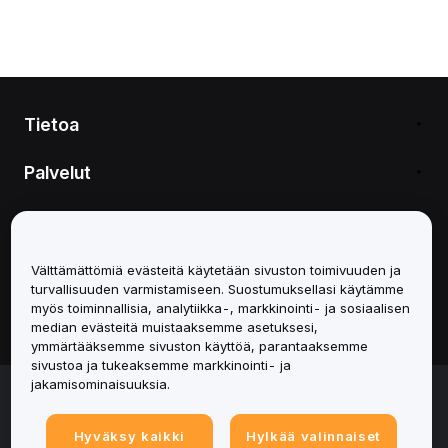
Tietoa
Palvelut
Tuki
Tuotteet
Välttämättömiä evästeitä käytetään sivuston toimivuuden ja
turvallisuuden varmistamiseen. Suostumuksellasi käytämme
myös toiminnallisia, analytiikka-, markkinointi- ja sosiaalisen
Lakiasiat
median evästeitä muistaaksemme asetuksesi,
ymmärtääksemme sivuston käyttöä, parantaaksemme
sivustoa ja tukeaksemme markkinointi- ja
jakamisominaisuuksia.
© 2025-2026 Bybit.eu. All rights reserved.
Palveluehdot
|
Tietosuojaehdot
|
Yritystiedot
(Impressum)
|
Evästeasetukset
Hyväksy kaikki
Hylkää valinnaiset