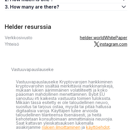
3. How many are there?
Helder resurssia
Verkkosivusto
helder.world
WhitePaper
Yhteisö
instagram.com
Vastuuvapauslauseke
Vastuuvapauslauseke Kryptovarojen hankkiminen
kryptovaroihin sisältää merkittäviä markkinariskejä,
mukaan lukien äärimmäinen volatiliteetti ja koko
pääoman mahdollinen menettäminen. Bybit EU
sanoutuu irti kaikesta vastuusta toimien tuloksista.
Mikään tässä esitetty ei ole taloudellinen neuvo,
suositus tai tarjous ostaa, myydä tai pitää hallussa
digitaalisia varoja. Käyttäjien tulee arvioida
taloudellinen tilanteensa itsenäisesti, ja heitä
kehotetaan konsultoimaan ammattimaisia neuvojia.
Saat kattavan yleiskatsauksen lukemalla
asiakirjamme
riskien ilmoittaminen
ja
käyttöehdot
.