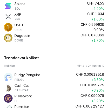
CHF
74.55
Solana
+2.90%
SOL
CHF
1.034
XRP
+1.60%
XRP
CHF
0.999938
USD1
0.00%
USD1
CHF
0.070069
Dogecoin
+1.70%
DOGE
Trendaavat kolikot
Kolikko
Hinta ja 24 tunnin %
CHF
0.00618518
Pudgy Penguins
+3.50%
PENGU
CHF
0.099275
Cash Cat
+6.90%
CASHCAT
CHF
0.090075
Pi Network
+3.20%
PI
CHF
0.00229427
Pump.fun