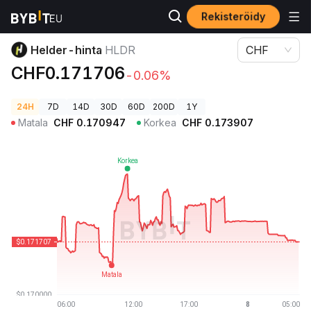
Rekisteröidy
Kryptohinnat
Helder-hinta HLDR
Helder-hinta
HLDR
CHF
CHF0.171706
-0.06%
24H
7D
14D
30D
60D
200D
1Y
Matala
CHF
0.170947
Korkea
CHF
0.173907