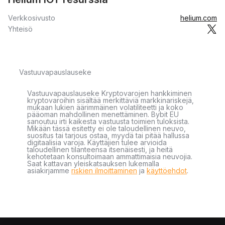
Verkkosivusto
helium.com
Yhteisö
Vastuuvapauslauseke
Vastuuvapauslauseke Kryptovarojen hankkiminen
kryptovaroihin sisältää merkittäviä markkinariskejä,
mukaan lukien äärimmäinen volatiliteetti ja koko
pääoman mahdollinen menettäminen. Bybit EU
sanoutuu irti kaikesta vastuusta toimien tuloksista.
Mikään tässä esitetty ei ole taloudellinen neuvo,
suositus tai tarjous ostaa, myydä tai pitää hallussa
digitaalisia varoja. Käyttäjien tulee arvioida
taloudellinen tilanteensa itsenäisesti, ja heitä
kehotetaan konsultoimaan ammattimaisia neuvojia.
Saat kattavan yleiskatsauksen lukemalla
asiakirjamme
riskien ilmoittaminen
ja
käyttöehdot
.