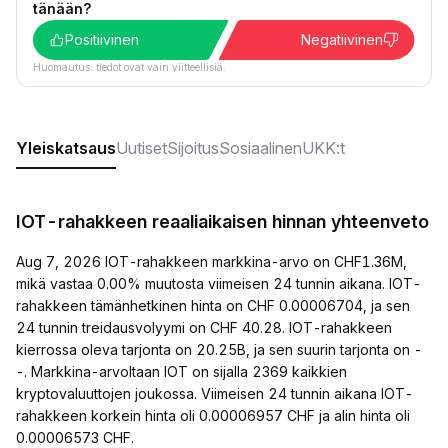
tänään?
Positiivinen
Negatiivinen
Huomautus: tiedot ovat vain viitteellisiä.
Yleiskatsaus
Uutiset
Sijoitus
Sosiaalinen
UKK:t
IOT-rahakkeen reaaliaikaisen hinnan yhteenveto
Aug 7, 2026 IOT-rahakkeen markkina-arvo on CHF1.36M,
mikä vastaa 0.00% muutosta viimeisen 24 tunnin aikana. IOT-
rahakkeen tämänhetkinen hinta on CHF 0.00006704, ja sen
24 tunnin treidausvolyymi on CHF 40.28. IOT-rahakkeen
kierrossa oleva tarjonta on 20.25B, ja sen suurin tarjonta on -
-. Markkina-arvoltaan IOT on sijalla 2369 kaikkien
kryptovaluuttojen joukossa. Viimeisen 24 tunnin aikana IOT-
rahakkeen korkein hinta oli 0.00006957 CHF ja alin hinta oli
0.00006573 CHF.