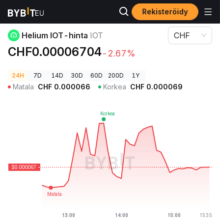
Rekisteröidy
Kryptohinnat
Helium IOT-hinta IOT
Helium IOT-hinta
IOT
CHF
CHF0.00006704
-2.67%
24H
7D
14D
30D
60D
200D
1Y
Matala
CHF
0.000066
Korkea
CHF
0.000069