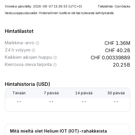
Viimeksi päivitetty: 2026-08-07 15:36:55
(UTC+0)
Tietolähde: CoinGecko
Vastuuvapauslauseke: Historiallinen tuotto ei ole tae tulevasta kehityksestä.
Hintatilastot
Markkina-arvo
1.36M
24 h volyymi
40.28
Kaikkien aikojen huippu
0.00339889
Kierrossa oleva tarjonta
20.25B
Hintahistoria (USD)
Tänään
7 päivää
14 päivää
30 päivää
--
--
--
--
Mitä mieltä olet Helium IOT (IOT)-rahakkeista