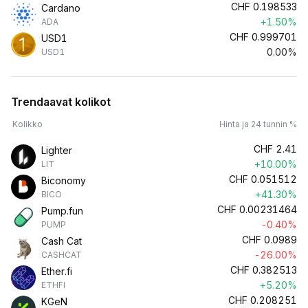
CHF
0.198533
Cardano
+1.50%
ADA
CHF
0.999701
USD1
0.00%
USD1
Trendaavat kolikot
Kolikko
Hinta ja 24 tunnin %
CHF
2.41
Lighter
+10.00%
LIT
CHF
0.051512
Biconomy
+41.30%
BICO
CHF
0.00231464
Pump.fun
-0.40%
PUMP
CHF
0.0989
Cash Cat
-26.00%
CASHCAT
CHF
0.382513
Ether.fi
+5.20%
ETHFI
CHF
0.208251
KGeN