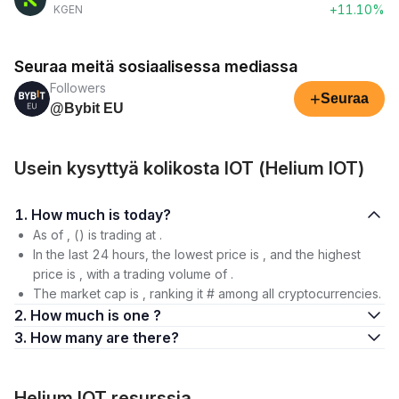
+11.10%
KGEN
Seuraa meitä sosiaalisessa mediassa
Followers
+
Seuraa
@Bybit EU
Usein kysyttyä kolikosta IOT (Helium IOT)
1. How much is today?
As of , () is trading at .
In the last 24 hours, the lowest price is , and the highest
price is , with a trading volume of .
The market cap is , ranking it # among all cryptocurrencies.
2. How much is one ?
3. How many are there?
Helium IOT resurssia