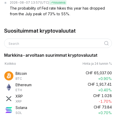
2026-08-07 13:57
(UTC)
nouseva
The probability of Fed rate hikes this year has dropped
from the July peak of 73% to 55%.
Suosituimmat kryptovaluutat
Search
Markkina-arvoltaan suurimmat kryptovaluutat
Kolikko
Hinta ja 24 tunnin %
CHF
65,037.00
Bitcoin
+0.90%
BTC
CHF
1,917.41
Ethereum
+0.40%
ETH
CHF
1.028
XRP
-1.70%
XRP
CHF
73.84
Solana
+0.70%
SOL