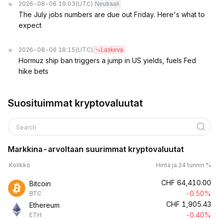
2026-08-06 19:03
(UTC)
Neutraali
The July jobs numbers are due out Friday. Here's what to
expect
2026-08-06 18:15
(UTC)
Laskeva
Hormuz ship ban triggers a jump in US yields, fuels Fed
hike bets
Suosituimmat kryptovaluutat
Search
Markkina-arvoltaan suurimmat kryptovaluutat
Kolikko
Hinta ja 24 tunnin %
CHF
64,410.00
Bitcoin
-0.50%
BTC
CHF
1,905.43
Ethereum
-0.40%
ETH