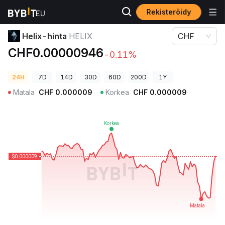
Rekisteröidy
Kryptohinnat
Helix-hinta HELIX
Helix-hinta
HELIX
CHF
CHF0.00000946
-0.11%
24H
7D
14D
30D
60D
200D
1Y
Matala
CHF
0.000009
Korkea
CHF
0.000009