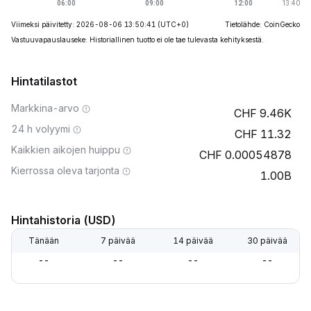
Viimeksi päivitetty: 2026-08-06 13:50:41
(UTC+0)
Tietolähde: CoinGecko
Vastuuvapauslauseke: Historiallinen tuotto ei ole tae tulevasta kehityksestä.
Hintatilastot
Markkina-arvo
9.46K
24 h volyymi
11.32
Kaikkien aikojen huippu
0.00054878
Kierrossa oleva tarjonta
1.00B
Hintahistoria (USD)
Tänään
7 päivää
14 päivää
30 päivää
--
--
--
--