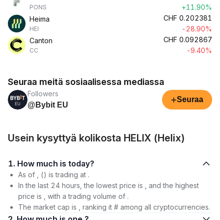
+11.90%
PONS
CHF
0.202381
Heima
-28.90%
HEI
CHF
0.092867
Canton
-9.40%
CC
Seuraa meitä sosiaalisessa mediassa
Followers
+
Seuraa
@Bybit EU
Usein kysyttyä kolikosta HELIX (Helix)
1. How much is today?
As of , () is trading at .
In the last 24 hours, the lowest price is , and the highest
price is , with a trading volume of .
The market cap is , ranking it # among all cryptocurrencies.
2. How much is one ?