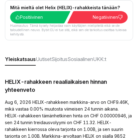
Mitä mieltä olet Helix (HELIX)-rahakkeista tänään?
Positiivinen
Negatiivinen
Huomautus: Tämä kysely heijastaa vain käyttäjien mielipiteitä eikä se ole
taloudellinen neuvo. Bybit EU ei tue sitä, eikä sen ole tarkoitus osoittaa tulevaa
kehitystä.
Yleiskatsaus
Uutiset
Sijoitus
Sosiaalinen
UKK:t
HELIX-rahakkeen reaaliaikaisen hinnan
yhteenveto
Aug 6, 2026 HELIX-rahakkeen markkina-arvo on CHF9.46K,
mikä vastaa 0.00% muutosta viimeisen 24 tunnin aikana.
HELIX-rahakkeen tämänhetkinen hinta on CHF 0.00000946, ja
sen 24 tunnin treidausvolyymi on CHF 11.32. HELIX-
rahakkeen kierrossa oleva tarjonta on 1.00B, ja sen suurin
tarjonta on 1.00B. Markkina-arvoltaan HELIX on sijalla 9852