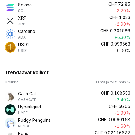
CHF
72.85
Solana
-2.20%
SOL
CHF
1.033
XRP
-2.90%
XRP
CHF
0.201986
Cardano
+6.30%
ADA
CHF
0.999563
USD1
0.00%
USD1
Trendaavat kolikot
Kolikko
Hinta ja 24 tunnin %
CHF
0.108553
Cash Cat
+2.40%
CASHCAT
CHF
56.05
Hyperliquid
-1.90%
HYPE
CHF
0.0060158
Pudgy Penguins
-1.60%
PENGU
CHF
0.02116672
Pons