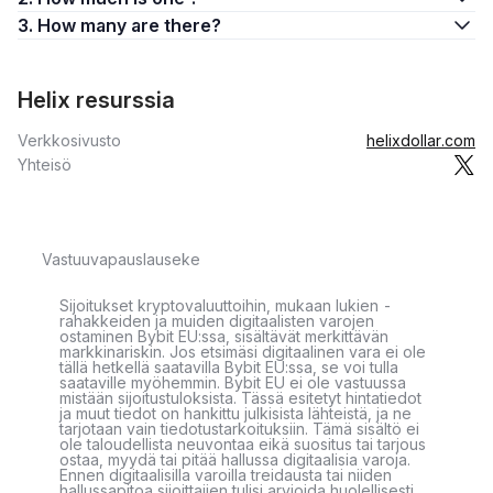
3. How many are there?
Helix resurssia
Verkkosivusto
helixdollar.com
Yhteisö
Vastuuvapauslauseke
Sijoitukset kryptovaluuttoihin, mukaan lukien -
rahakkeiden ja muiden digitaalisten varojen
ostaminen Bybit EU:ssa, sisältävät merkittävän
markkinariskin. Jos etsimäsi digitaalinen vara ei ole
tällä hetkellä saatavilla Bybit EU:ssa, se voi tulla
saataville myöhemmin. Bybit EU ei ole vastuussa
mistään sijoitustuloksista. Tässä esitetyt hintatiedot
ja muut tiedot on hankittu julkisista lähteistä, ja ne
tarjotaan vain tiedotustarkoituksiin. Tämä sisältö ei
ole taloudellista neuvontaa eikä suositus tai tarjous
ostaa, myydä tai pitää hallussa digitaalisia varoja.
Ennen digitaalisilla varoilla treidausta tai niiden
hallussapitoa sijoittajien tulisi arvioida huolellisesti