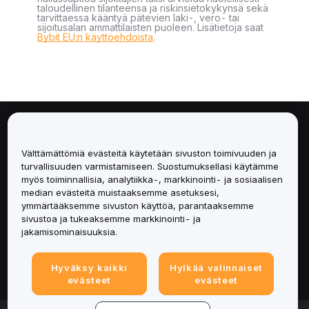
taloudellinen tilanteensa ja riskinsietokykynsä sekä
tarvittaessa kääntyä pätevien laki-, vero- tai
sijoitusalan ammattilaisten puoleen. Lisätietoja saat
Bybit EU:n käyttöehdoista
.
Tietoa
Välttämättömiä evästeitä käytetään sivuston toimivuuden ja
Palvelut
turvallisuuden varmistamiseen. Suostumuksellasi käytämme
myös toiminnallisia, analytiikka-, markkinointi- ja sosiaalisen
median evästeitä muistaaksemme asetuksesi,
Tuki
ymmärtääksemme sivuston käyttöä, parantaaksemme
sivustoa ja tukeaksemme markkinointi- ja
Tuotteet
jakamisominaisuuksia.
Lakiasiat
Hyväksy kaikki
Hylkää valinnaiset
evästeet
evästeet