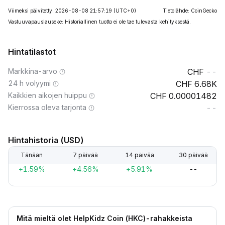
Viimeksi päivitetty: 2026-08-08 21:57:19
(UTC+0)
Tietolähde: CoinGecko
Vastuuvapauslauseke: Historiallinen tuotto ei ole tae tulevasta kehityksestä.
Hintatilastot
Markkina-arvo
--
24 h volyymi
6.68K
Kaikkien aikojen huippu
0.00001482
Kierrossa oleva tarjonta
--
Hintahistoria (USD)
Tänään
7 päivää
14 päivää
30 päivää
+1.59%
+4.56%
+5.91%
--
Mitä mieltä olet HelpKidz Coin (HKC)-rahakkeista