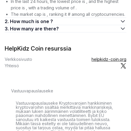
In the last 24 hours, the lowest price is , and the highest
price is , with a trading volume of .
The market cap is , ranking it # among all cryptocurrencies.
2. How much is one ?
3. How many are there?
HelpKidz Coin resurssia
Verkkosivusto
helpkidz-coin.org
Yhteisö
Vastuuvapauslauseke
Vastuuvapauslauseke Kryptovarojen hankkiminen
kryptovaroihin sisältää merkittäviä markkinariskejä,
mukaan lukien äärimmäinen volatiliteetti ja koko
pääoman mahdollinen menettäminen. Bybit EU
sanoutuu irti kaikesta vastuusta toimien tuloksista.
Mikään tässä esitetty ei ole taloudellinen neuvo,
suositus tai tarjous ostaa, myydä tai pitää hallussa