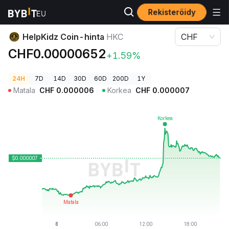
Rekisteröidy
Kryptohinnat
HelpKidz Coin-hinta HKC
HelpKidz Coin-hinta
HKC
CHF
CHF0.00000652
+1.59%
24H
7D
14D
30D
60D
200D
1Y
Matala
CHF
0.000006
Korkea
CHF
0.000007