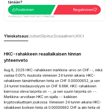
tänään?
Positiivinen
Negatiivinen
Huomautus: tiedot ovat vain viitteellisiä.
Yleiskatsaus
Uutiset
Sijoitus
Sosiaalinen
UKK:t
HKC-rahakkeen reaaliaikaisen hinnan
yhteenveto
Aug 8, 2026 HKC-rahakkeen markkina-arvo on CHF--, mikä
vastaa 0.00% muutosta viimeisen 24 tunnin aikana. HKC-
rahakkeen tämänhetkinen hinta on CHF 0.00000652, ja sen
24 tunnin treidausvolyymi on CHF 6.68K. HKC-rahakkeen
kierrossa oleva tarjonta on --, ja sen suurin tarjonta on --.
Markkina-arvoltaan HKC on sijalla -- kaikkien
kryptovaluuttojen joukossa. Viimeisen 24 tunnin aikana HKC-
rahakkeen korkein hinta oli 0.00000662 CHF ja alin hinta oli