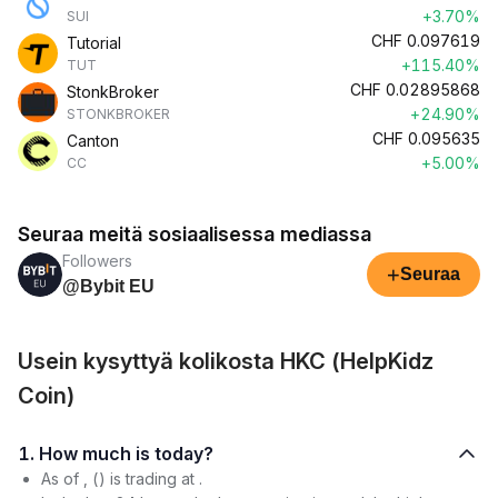
+3.70%
SUI
CHF
0.097619
Tutorial
+115.40%
TUT
CHF
0.02895868
StonkBroker
+24.90%
STONKBROKER
CHF
0.095635
Canton
+5.00%
CC
Seuraa meitä sosiaalisessa mediassa
Followers
+
Seuraa
@Bybit EU
Usein kysyttyä kolikosta HKC (HelpKidz
Coin)
1. How much is today?
As of , () is trading at .