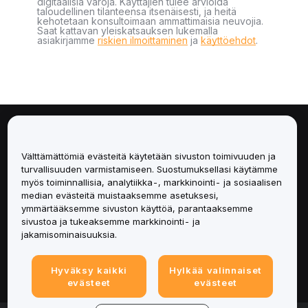
digitaalisia varoja. Käyttäjien tulee arvioida
taloudellinen tilanteensa itsenäisesti, ja heitä
kehotetaan konsultoimaan ammattimaisia neuvojia.
Saat kattavan yleiskatsauksen lukemalla
asiakirjamme
riskien ilmoittaminen
ja
käyttöehdot
.
Tietoa
Välttämättömiä evästeitä käytetään sivuston toimivuuden ja
Palvelut
turvallisuuden varmistamiseen. Suostumuksellasi käytämme
myös toiminnallisia, analytiikka-, markkinointi- ja sosiaalisen
median evästeitä muistaaksemme asetuksesi,
Tuki
ymmärtääksemme sivuston käyttöä, parantaaksemme
sivustoa ja tukeaksemme markkinointi- ja
Tuotteet
jakamisominaisuuksia.
Lakiasiat
Hyväksy kaikki
Hylkää valinnaiset
evästeet
evästeet