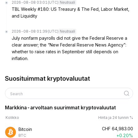
2026-08-08 03:01
(UTC)
Neutraali
TBL Weekly #180: US Treasury & The Fed, Labor Market,
and Liquidity
2026-08-08 01:39
(UTC)
Neutraali
July nonfarm payrolls did not give the Federal Reserve a
clear answer; the “New Federal Reserve News Agency”:
whether to raise rates in September still depends on
inflation.
Suosituimmat kryptovaluutat
Search
Markkina-arvoltaan suurimmat kryptovaluutat
Kolikko
Hinta ja 24 tunnin %
CHF
64,983.00
Bitcoin
+0.20%
BTC