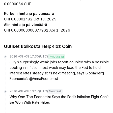
0.0000064 CHF.
Korkein hinta ja päivämäärä
CHF0.00001482 Oct 13, 2025
Alin hinta ja päivämäärä
CHF0.000000000077962 Apr 1, 2026
Uutiset kolikosta HelpKidz Coin
2026-08-08 17:30
(UTC)
nouseva
July’s surprisingly weak jobs report coupled with a possible
cooling in inflation next week may lead the Fed to hold
interest rates steady at its next meeting, says Bloomberg
Economic’s @AnnaEconomist
2026-08-08 13:17
(UTC)
Neutraali
Why One Top Economist Says the Fed’s Inflation Fight Can’t
Be Won With Rate Hikes