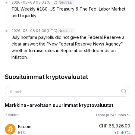
2026-08-08 03:01
(UTC)
Neutraali
TBL Weekly #180: US Treasury & The Fed, Labor Market,
and Liquidity
2026-08-08 01:39
(UTC)
Neutraali
July nonfarm payrolls did not give the Federal Reserve a
clear answer; the “New Federal Reserve News Agency”:
whether to raise rates in September still depends on
inflation.
Suosituimmat kryptovaluutat
Search
Markkina-arvoltaan suurimmat kryptovaluutat
Kolikko
Hinta ja 24 tunnin %
CHF
65,026.00
Bitcoin
+0.40%
BTC