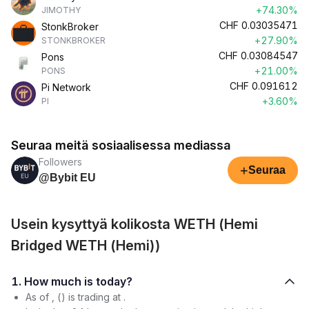
+74.30%
JIMOTHY
CHF
0.03035471
StonkBroker
+27.90%
STONKBROKER
CHF
0.03084547
Pons
+21.00%
PONS
CHF
0.091612
Pi Network
+3.60%
PI
Seuraa meitä sosiaalisessa mediassa
Followers
+
Seuraa
@Bybit EU
Usein kysyttyä kolikosta WETH (Hemi
Bridged WETH (Hemi))
1. How much is today?
As of , () is trading at .