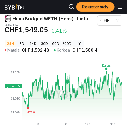
Rekisteröidy
Kryptohinnat
Hemi Bridged WETH (Hemi)-hinta WETH
Hemi Bridged WETH (Hemi)-hinta
CHF
WETH
CHF1,549.05
+0.41%
24H
7D
14D
30D
60D
200D
1Y
Matala
CHF
1,532.48
Korkea
CHF
1,560.4