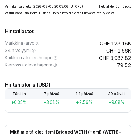
Viimeksi päivitetty: 2026-08-08 20:03:06
(UTC+0)
Tietolähde: CoinGecko
Vastuuvapauslauseke: Historiallinen tuotto ei ole tae tulevasta kehityksestä.
Hintatilastot
Markkina-arvo
123.18K
24 h volyymi
1.66K
Kaikkien aikojen huippu
3,987.82
Kierrossa oleva tarjonta
79.52
Hintahistoria (USD)
Tänään
7 päivää
14 päivää
30 päivää
+0.35%
+3.01%
+2.56%
+9.68%
Mitä mieltä olet Hemi Bridged WETH (Hemi) (WETH)-