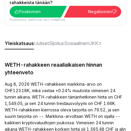
rahakkeista tänään?
Positiivinen
Negatiivinen
Huomautus: tiedot ovat vain viitteellisiä.
Yleiskatsaus
Uutiset
Sijoitus
Sosiaalinen
UKK:t
WETH-rahakkeen reaaliaikaisen hinnan
yhteenveto
Aug 8, 2026 WETH-rahakkeen markkina-arvo on
CHF123.18K, mikä vastaa +0.24% muutosta viimeisen 24
tunnin aikana. WETH-rahakkeen tämänhetkinen hinta on CHF
1,549.05, ja sen 24 tunnin treidausvolyymi on CHF 1.66K.
WETH-rahakkeen kierrossa oleva tarjonta on 79.52, ja sen
suurin tarjonta on --. Markkina-arvoltaan WETH on sijalla --
kaikkien kryptovaluuttojen joukossa. Viimeisen 24 tunnin
aikana WETH-rahakkeen korkein hinta oli 1,565.48 CHF ja alin