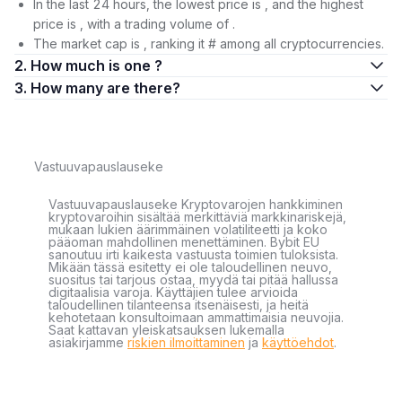
In the last 24 hours, the lowest price is , and the highest
price is , with a trading volume of .
The market cap is , ranking it # among all cryptocurrencies.
2. How much is one ?
3. How many are there?
Vastuuvapauslauseke
Vastuuvapauslauseke Kryptovarojen hankkiminen
kryptovaroihin sisältää merkittäviä markkinariskejä,
mukaan lukien äärimmäinen volatiliteetti ja koko
pääoman mahdollinen menettäminen. Bybit EU
sanoutuu irti kaikesta vastuusta toimien tuloksista.
Mikään tässä esitetty ei ole taloudellinen neuvo,
suositus tai tarjous ostaa, myydä tai pitää hallussa
digitaalisia varoja. Käyttäjien tulee arvioida
taloudellinen tilanteensa itsenäisesti, ja heitä
kehotetaan konsultoimaan ammattimaisia neuvojia.
Saat kattavan yleiskatsauksen lukemalla
asiakirjamme
riskien ilmoittaminen
ja
käyttöehdot
.