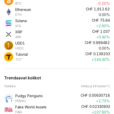
-0.20%
BTC
CHF
1,912.62
Ethereum
0.00%
ETH
CHF
75.94
Solana
+2.60%
SOL
CHF
1.037
XRP
+0.40%
XRP
CHF
0.999482
USD1
0.00%
USD1
CHF
0.139203
Tutorial
+244.40%
TUT
Trendaavat kolikot
Kolikko
Hinta ja 24 tunnin %
CHF
0.00630718
Pudgy Penguins
+2.70%
PENGU
CHF
0.02330933
Fake World Assets
+107.90%
FWA