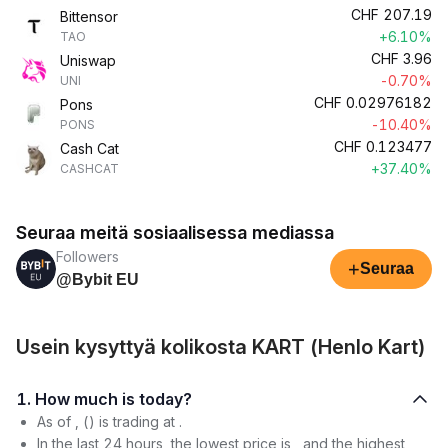
CHF
207.19
Bittensor
+6.10%
TAO
CHF
3.96
Uniswap
-0.70%
UNI
CHF
0.02976182
Pons
-10.40%
PONS
CHF
0.123477
Cash Cat
+37.40%
CASHCAT
Seuraa meitä sosiaalisessa mediassa
Followers
+
Seuraa
@Bybit EU
Usein kysyttyä kolikosta KART (Henlo Kart)
1. How much is today?
As of , () is trading at .
In the last 24 hours, the lowest price is , and the highest