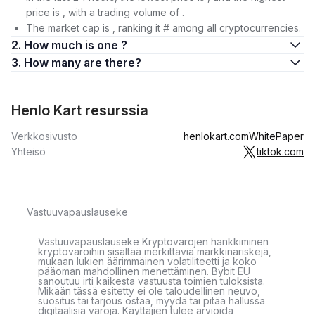
price is , with a trading volume of .
The market cap is , ranking it # among all cryptocurrencies.
2. How much is one ?
3. How many are there?
Henlo Kart resurssia
Verkkosivusto
henlokart.com
WhitePaper
Yhteisö
tiktok.com
Vastuuvapauslauseke
Vastuuvapauslauseke Kryptovarojen hankkiminen
kryptovaroihin sisältää merkittäviä markkinariskejä,
mukaan lukien äärimmäinen volatiliteetti ja koko
pääoman mahdollinen menettäminen. Bybit EU
sanoutuu irti kaikesta vastuusta toimien tuloksista.
Mikään tässä esitetty ei ole taloudellinen neuvo,
suositus tai tarjous ostaa, myydä tai pitää hallussa
digitaalisia varoja. Käyttäjien tulee arvioida