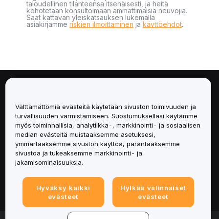
taloudellinen tilanteensa itsenäisesti, ja heitä
kehotetaan konsultoimaan ammattimaisia neuvojia.
Saat kattavan yleiskatsauksen lukemalla
asiakirjamme
riskien ilmoittaminen
ja
käyttöehdot
.
Tietoa
Välttämättömiä evästeitä käytetään sivuston toimivuuden ja
Palvelut
turvallisuuden varmistamiseen. Suostumuksellasi käytämme
myös toiminnallisia, analytiikka-, markkinointi- ja sosiaalisen
median evästeitä muistaaksemme asetuksesi,
Tuki
ymmärtääksemme sivuston käyttöä, parantaaksemme
sivustoa ja tukeaksemme markkinointi- ja
Tuotteet
jakamisominaisuuksia.
Lakiasiat
Hyväksy kaikki
Hylkää valinnaiset
evästeet
evästeet