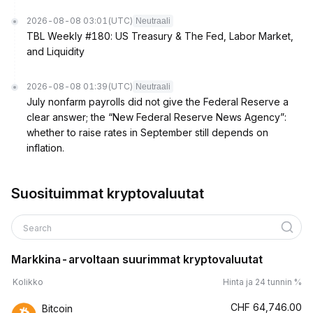
2026-08-08 03:01
(UTC)
Neutraali
TBL Weekly #180: US Treasury & The Fed, Labor Market,
and Liquidity
2026-08-08 01:39
(UTC)
Neutraali
July nonfarm payrolls did not give the Federal Reserve a
clear answer; the “New Federal Reserve News Agency”:
whether to raise rates in September still depends on
inflation.
Suosituimmat kryptovaluutat
Search
Markkina-arvoltaan suurimmat kryptovaluutat
Kolikko
Hinta ja 24 tunnin %
CHF
64,746.00
Bitcoin