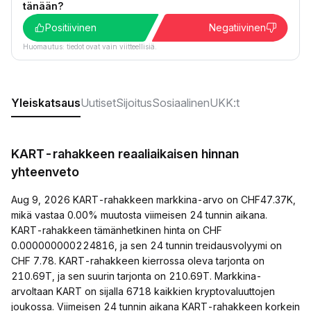
tänään?
Positiivinen
Negatiivinen
Huomautus: tiedot ovat vain viitteellisiä.
Yleiskatsaus
Uutiset
Sijoitus
Sosiaalinen
UKK:t
KART-rahakkeen reaaliaikaisen hinnan
yhteenveto
Aug 9, 2026 KART-rahakkeen markkina-arvo on CHF47.37K,
mikä vastaa 0.00% muutosta viimeisen 24 tunnin aikana.
KART-rahakkeen tämänhetkinen hinta on CHF
0.000000000224816, ja sen 24 tunnin treidausvolyymi on
CHF 7.78. KART-rahakkeen kierrossa oleva tarjonta on
210.69T, ja sen suurin tarjonta on 210.69T. Markkina-
arvoltaan KART on sijalla 6718 kaikkien kryptovaluuttojen
joukossa. Viimeisen 24 tunnin aikana KART-rahakkeen korkein