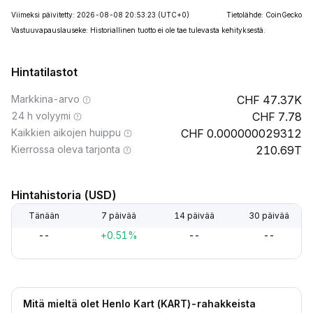
Viimeksi päivitetty: 2026-08-08 20:53:23
(UTC+0)
Tietolähde: CoinGecko
Vastuuvapauslauseke: Historiallinen tuotto ei ole tae tulevasta kehityksestä.
Hintatilastot
Markkina-arvo
47.37K
24 h volyymi
7.78
Kaikkien aikojen huippu
0.000000029312
Kierrossa oleva tarjonta
210.69T
Hintahistoria (USD)
Tänään
7 päivää
14 päivää
30 päivää
--
+0.51%
--
--
Mitä mieltä olet Henlo Kart (KART)-rahakkeista