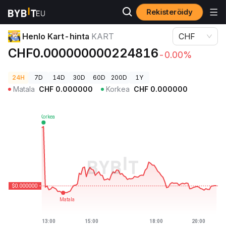
Rekisteröidy
Kryptohinnat
Henlo Kart-hinta KART
Henlo Kart-hinta
KART
CHF
CHF0.000000000224816
-0.00%
24H
7D
14D
30D
60D
200D
1Y
Matala
CHF
0.000000
Korkea
CHF
0.000000