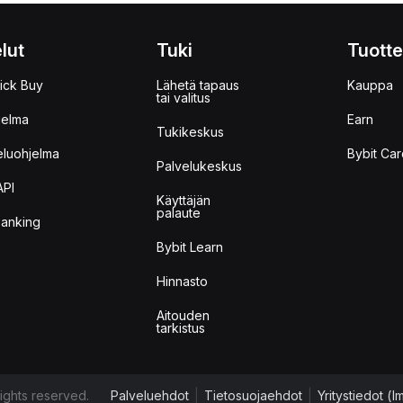
lut
Tuki
Tuotte
ick Buy
Lähetä tapaus
Kauppa
tai valitus
jelma
Earn
Tukikeskus
eluohjelma
Bybit Car
Palvelukeskus
API
Käyttäjän
palaute
anking
Bybit Learn
Hinnasto
Aitouden
tarkistus
ights reserved.
Palveluehdot
|
Tietosuojaehdot
|
Yritystiedot (