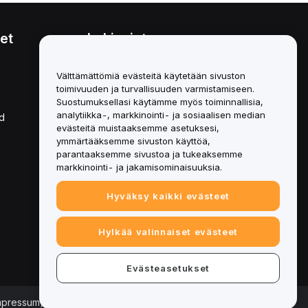
et
Lakiasiat
Eturistiriitapolitiikka
Välttämättömiä evästeitä käytetään sivuston
toimivuuden ja turvallisuuden varmistamiseen.
Yhteenveto säilytys- ja
hallinnointikäytännöstä
Suostumuksellasi käytämme myös toiminnallisia,
analytiikka-, markkinointi- ja sosiaalisen median
d
ESG-tiedot
evästeitä muistaaksemme asetuksesi,
ymmärtääksemme sivuston käyttöä,
Crypto-Asset White Papers
parantaaksemme sivustoa ja tukeaksemme
markkinointi- ja jakamisominaisuuksia.
Hyväksy kaikki evästeet
Hylkää valinnaiset evästeet
Evästeasetukset
Impressum)
|
Evästeasetukset