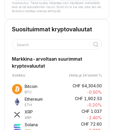
Huomautus: Tämä kysely heijastaa vain käyttäjien mielipiteitä
eikä se ole taloudellinen neuvo. Bybit EU ei tue sitä, eikä sen ole
tarkoitus osoittaa tulevaa kehitystä.
Suosituimmat kryptovaluutat
Search
Markkina-arvoltaan suurimmat
kryptovaluutat
Kolikko
Hinta ja 24 tunnin %
CHF
64,304.00
Bitcoin
-0.50%
BTC
CHF
1,902.53
Ethereum
-0.20%
ETH
CHF
1.037
XRP
-2.40%
XRP
CHF
72.60
Solana