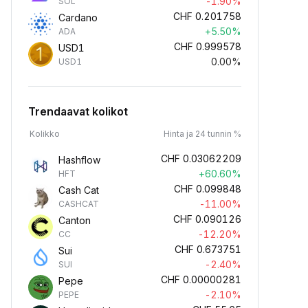
-1.90%
SOL
CHF
0.201758
Cardano
+5.50%
ADA
CHF
0.999578
USD1
0.00%
USD1
Trendaavat kolikot
Kolikko
Hinta ja 24 tunnin %
CHF
0.03062209
Hashflow
+60.60%
HFT
CHF
0.099848
Cash Cat
-11.00%
CASHCAT
CHF
0.090126
Canton
-12.20%
CC
CHF
0.673751
Sui
-2.40%
SUI
CHF
0.00000281
Pepe
-2.10%
PEPE