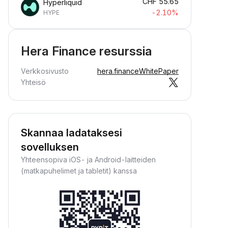
CHF
55.65
Hyperliquid
-2.10%
HYPE
Hera Finance resurssia
Verkkosivusto
hera.finance
WhitePaper
Yhteisö
Skannaa ladataksesi
sovelluksen
Yhteensopiva iOS- ja Android-laitteiden
(matkapuhelimet ja tabletit) kanssa