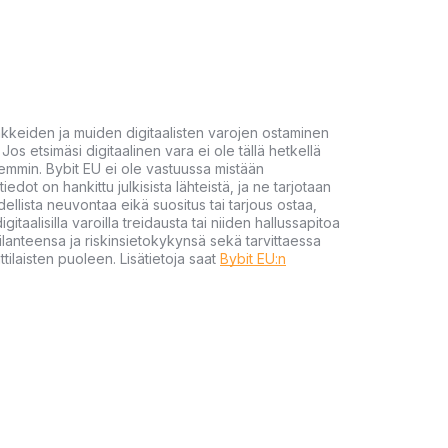
akkeiden ja muiden digitaalisten varojen ostaminen
Jos etsimäsi digitaalinen vara ei ole tällä hetkellä
öhemmin. Bybit EU ei ole vastuussa mistään
tiedot on hankittu julkisista lähteistä, ja ne tarjotaan
dellista neuvontaa eikä suositus tai tarjous ostaa,
gitaalisilla varoilla treidausta tai niiden hallussapitoa
en tilanteensa ja riskinsietokykynsä sekä tarvittaessa
tilaisten puoleen. Lisätietoja saat
Bybit EU:n