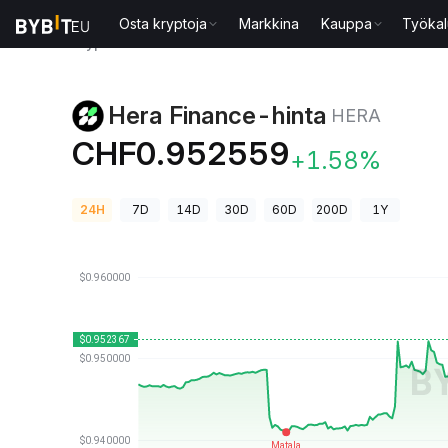
Osta kryptoja
Markkina
Kauppa
Työkal
Kryptohinnat
Hera Finance-hinta HERA
Hera Finance-hinta
HERA
CHF0.952559
+1.58%
24H
7D
14D
30D
60D
200D
1Y