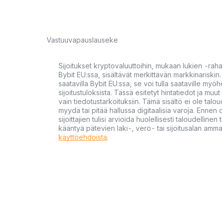
Vastuuvapauslauseke
Sijoitukset kryptovaluuttoihin, mukaan lukien -rah
Bybit EU:ssa, sisältävät merkittävän markkinariskin. 
saatavilla Bybit EU:ssa, se voi tulla saataville my
sijoitustuloksista. Tässä esitetyt hintatiedot ja muut 
vain tiedotustarkoituksiin. Tämä sisältö ei ole talou
myydä tai pitää hallussa digitaalisia varoja. Ennen di
sijoittajien tulisi arvioida huolellisesti taloudellin
kääntyä pätevien laki-, vero- tai sijoitusalan ammat
käyttöehdoista
.