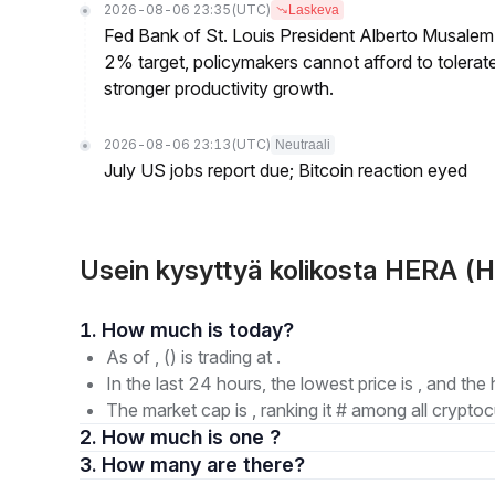
2026-08-06 23:35
(UTC)
Laskeva
Fed Bank of St. Louis President Alberto Musalem s
2% target, policymakers cannot afford to tolerate h
stronger productivity growth.
2026-08-06 23:13
(UTC)
Neutraali
July US jobs report due; Bitcoin reaction eyed
Usein kysyttyä kolikosta HERA (H
1. How much is today?
As of , () is trading at .
In the last 24 hours, the lowest price is , and the 
The market cap is , ranking it # among all cryptoc
2. How much is one ?
3. How many are there?