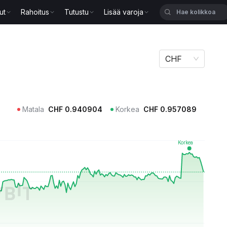
ut
Rahoitus
Tutustu
Lisää varoja
CHF
Matala
CHF
0.940904
Korkea
CHF
0.957089