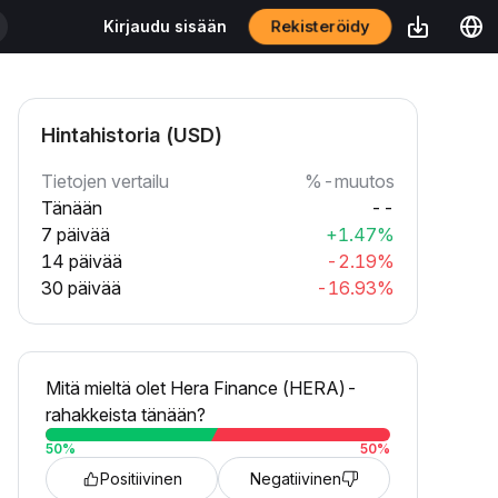
Rekisteröidy
Kirjaudu sisään
Hintahistoria (USD)
Tietojen vertailu
%-muutos
Tänään
--
7 päivää
+1.47%
14 päivää
-2.19%
30 päivää
-16.93%
Mitä mieltä olet Hera Finance (HERA)-
rahakkeista tänään?
50
%
50
%
Positiivinen
Negatiivinen