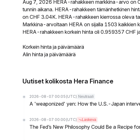
Aug 7, 2026 HERA-rahakkeen markkina-arvo on C
tunnin aikana. HERA-rahakkeen tämänhetkinen hint
on CHF 3.04K. HERA-rahakkeen kierrossa oleva tarj
Markkina-arvoltaan HERA on sijalla 1503 kaikkien k
HERA-rahakkeen korkein hinta oli 0.959357 CHF ja 
Korkein hinta ja päivämäärä
Alin hinta ja päivämäärä
Uutiset kolikosta Hera Finance
2026-08-07 00:05
(UTC)
Neutraali
A 'weaponized' yen: How the U.S.-Japan interve
2026-08-07 00:00
(UTC)
Laskeva
The Fed’s New Philosophy Could Be a Recipe for I