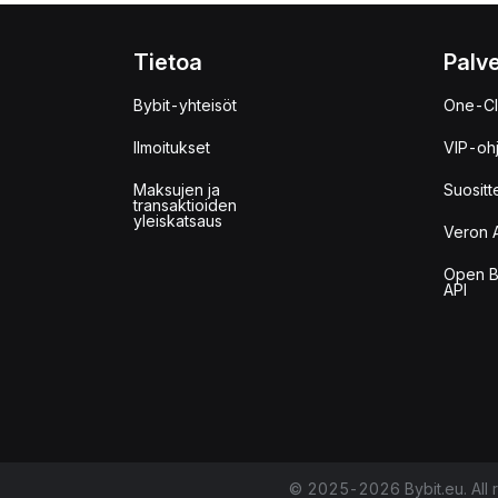
Tietoa
Palve
Bybit-yhteisöt
One-Cl
Ilmoitukset
VIP-oh
Maksujen ja
Suositt
transaktioiden
yleiskatsaus
Veron 
Open B
API
© 2025-2026 Bybit.eu. All r