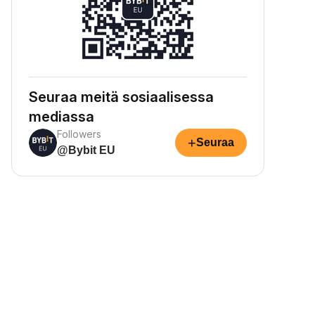
Seuraa meitä sosiaalisessa
mediassa
Followers
+
Seuraa
@Bybit EU