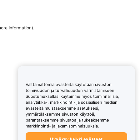
more information)
.
Välttämättömiä evästeitä käytetään sivuston
toimivuuden ja turvallisuuden varmistamiseen.
Suostumuksellasi käytämme myös toiminnallisia,
analytiikka-, markkinointi- ja sosiaalisen median
evästeitä muistaaksemme asetuksesi,
ymmärtääksemme sivuston käyttöä,
parantaaksemme sivustoa ja tukeaksemme
markkinointi- ja jakamisominaisuuksia.
Hyväksy kaikki evästeet