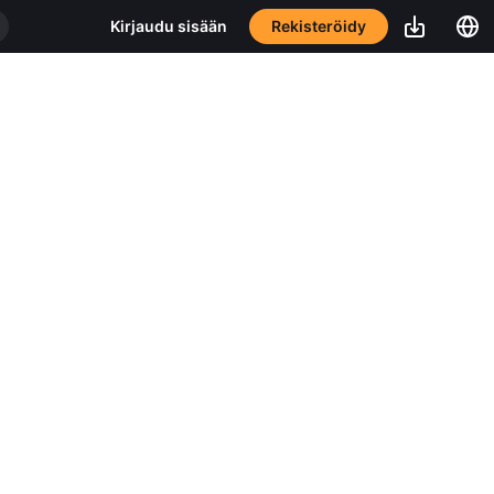
Rekisteröidy
Kirjaudu sisään