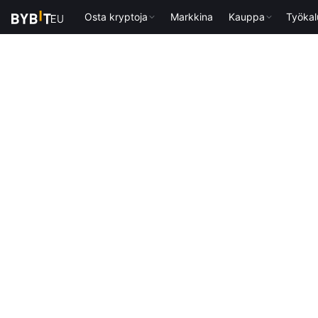
Osta kryptoja
Markkina
Kauppa
Työkal