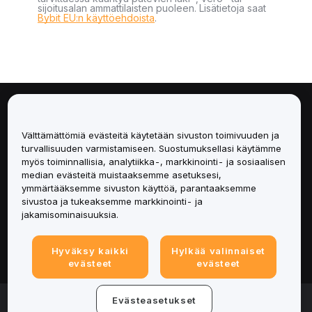
sijoitusalan ammattilaisten puoleen. Lisätietoja saat
Bybit EU:n käyttöehdoista
.
Tietoa
Välttämättömiä evästeitä käytetään sivuston toimivuuden ja
Palvelut
turvallisuuden varmistamiseen. Suostumuksellasi käytämme
myös toiminnallisia, analytiikka-, markkinointi- ja sosiaalisen
median evästeitä muistaaksemme asetuksesi,
Tuki
ymmärtääksemme sivuston käyttöä, parantaaksemme
sivustoa ja tukeaksemme markkinointi- ja
Tuotteet
jakamisominaisuuksia.
Lakiasiat
Hyväksy kaikki
Hylkää valinnaiset
evästeet
evästeet
© 2025-2026 Bybit.eu. All rights reserved.
Evästeasetukset