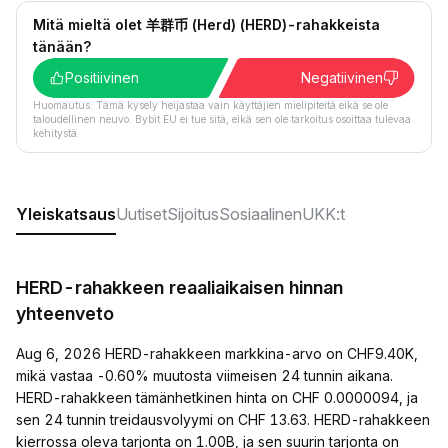
Mitä mieltä olet 羊群币 (Herd) (HERD)-rahakkeista
tänään?
Positiivinen
Negatiivinen
Huomautus: Tämä kysely heijastaa vain käyttäjien mielipiteitä eikä se ole
taloudellinen neuvo. Bybit EU ei tue sitä, eikä sen ole tarkoitus osoittaa tulevaa
kehitystä.
Yleiskatsaus
Uutiset
Sijoitus
Sosiaalinen
UKK:t
HERD-rahakkeen reaaliaikaisen hinnan
yhteenveto
Aug 6, 2026 HERD-rahakkeen markkina-arvo on CHF9.40K,
mikä vastaa -0.60% muutosta viimeisen 24 tunnin aikana.
HERD-rahakkeen tämänhetkinen hinta on CHF 0.0000094, ja
sen 24 tunnin treidausvolyymi on CHF 13.63. HERD-rahakkeen
kierrossa oleva tarjonta on 1.00B, ja sen suurin tarjonta on