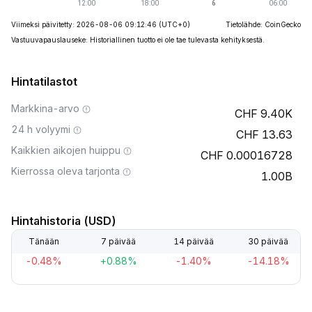
Viimeksi päivitetty: 2026-08-06 09:12:46
(UTC+0)
Tietolähde: CoinGecko
Vastuuvapauslauseke: Historiallinen tuotto ei ole tae tulevasta kehityksestä.
Hintatilastot
Markkina-arvo
9.40K
24 h volyymi
13.63
Kaikkien aikojen huippu
0.00016728
Kierrossa oleva tarjonta
1.00B
Hintahistoria (USD)
Tänään
7 päivää
14 päivää
30 päivää
-0.48%
+0.88%
-1.40%
-14.18%