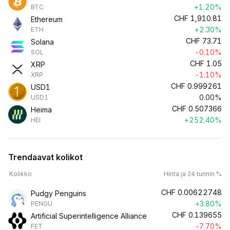
+1.20%
BTC
CHF
1,910.81
Ethereum
+2.30%
ETH
CHF
73.71
Solana
-0.10%
SOL
CHF
1.05
XRP
-1.10%
XRP
CHF
0.999261
USD1
0.00%
USD1
CHF
0.507366
Heima
+252.40%
HEI
Trendaavat kolikot
Kolikko
Hinta ja 24 tunnin %
CHF
0.00622748
Pudgy Penguins
+3.80%
PENGU
CHF
0.139655
Artificial Superintelligence Alliance
-7.70%
FET