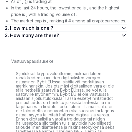
As of , () is trading at .
In the last 24 hours, the lowest price is , and the highest
price is , with a trading volume of .
The market cap is , ranking it # among all cryptocurrencies.
2. How much is one ?
3. How many are there?
Vastuuvapauslauseke
Sijoitukset kryptovaluuttoihin, mukaan lukien -
rahakkeiden ja muiden digitaalisten varojen
ostaminen Bybit EU:ssa, sisältävät merkittävän
markkinariskin. Jos etsimäsi digitaalinen vara ei ole
tällä hetkellä saatavilla Bybit EU:ssa, se voi tulla
saataville myöhemmin. Bybit EU ei ole vastuussa
mistään sijoitustuloksista. Tässä esitetyt hintatiedot
ja muut tiedot on hankittu julkisista lähteistä, ja ne
tarjotaan vain tiedotustarkoituksiin. Tämä sisältö ei
ole taloudellista neuvontaa eikä suositus tai tarjous
ostaa, myydä tai pitää hallussa digitaalisia varoja.
Ennen digitaalisilla varoilla treidausta tai niiden
hallussapitoa sijoittajien tulisi arvioida huolellisesti
taloudellinen tilanteensa ja riskinsietokykynsä sekä
tarvittaessa kääntyä pätevien laki-, vero- tai