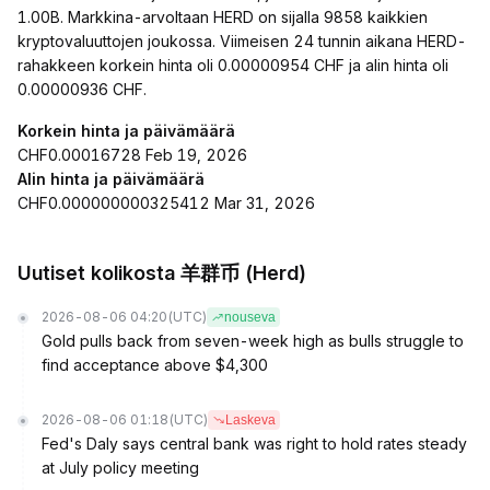
1.00B. Markkina-arvoltaan HERD on sijalla 9858 kaikkien
kryptovaluuttojen joukossa. Viimeisen 24 tunnin aikana HERD-
rahakkeen korkein hinta oli 0.00000954 CHF ja alin hinta oli
0.00000936 CHF.
Korkein hinta ja päivämäärä
CHF0.00016728 Feb 19, 2026
Alin hinta ja päivämäärä
CHF0.000000000325412 Mar 31, 2026
Uutiset kolikosta 羊群币 (Herd)
2026-08-06 04:20
(UTC)
nouseva
Gold pulls back from seven-week high as bulls struggle to
find acceptance above $4,300
2026-08-06 01:18
(UTC)
Laskeva
Fed's Daly says central bank was right to hold rates steady
at July policy meeting