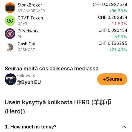
CHF
0.01927578
StonkBroker
+36.20%
STONKBROKER
CHF
0.282834
GRVT Token
-11.50%
GRVT
CHF
0.090454
Pi Network
+5.90%
PI
CHF
0.136295
Cash Cat
+31.40%
CASHCAT
Seuraa meitä sosiaalisessa mediassa
Followers
+
Seuraa
@Bybit EU
Usein kysyttyä kolikosta HERD (羊群币
(Herd))
1. How much is today?