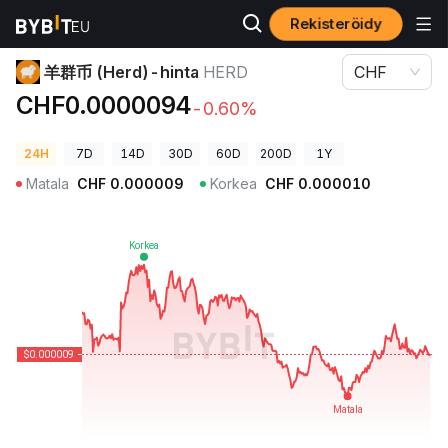
Rekisteröidy
Kryptohinnat
羊群币 (Herd)-hinta HERD
羊群币 (Herd)-hinta
HERD
CHF
CHF0.0000094
-0.60%
24H
7D
14D
30D
60D
200D
1Y
Matala
CHF
0.000009
Korkea
CHF
0.000010