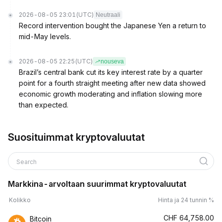
2026-08-05 23:01
(UTC)
Neutraali
Record intervention bought the Japanese Yen a return to
mid-May levels.
2026-08-05 22:25
(UTC)
nouseva
Brazil’s central bank cut its key interest rate by a quarter
point for a fourth straight meeting after new data showed
economic growth moderating and inflation slowing more
than expected.
Suosituimmat kryptovaluutat
Search
Markkina-arvoltaan suurimmat kryptovaluutat
Kolikko
Hinta ja 24 tunnin %
CHF
64,758.00
Bitcoin