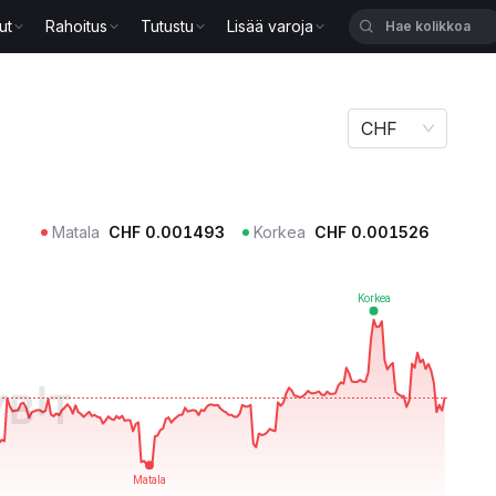
ut
Rahoitus
Tutustu
Lisää varoja
CHF
Matala
CHF
0.001493
Korkea
CHF
0.001526