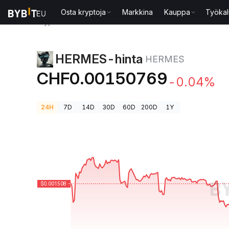
Osta kryptoja
Markkina
Kauppa
Työkal
Kryptohinnat
HERMES-hinta HERMES
HERMES-hinta
HERMES
CHF0.00150769
-0.04%
24H
7D
14D
30D
60D
200D
1Y