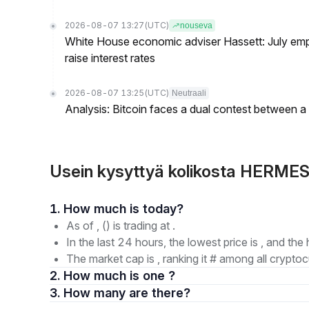
2026-08-07 13:27
(UTC)
nouseva
White House economic adviser Hassett: July emp
raise interest rates
2026-08-07 13:25
(UTC)
Neutraali
Analysis: Bitcoin faces a dual contest between a
Usein kysyttyä kolikosta HERM
1. How much is today?
As of , () is trading at .
In the last 24 hours, the lowest price is , and the 
The market cap is , ranking it # among all cryptoc
2. How much is one ?
3. How many are there?