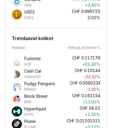
+4.40%
ADA
CHF
0.999725
USD1
0.00%
USD1
Trendaavat kolikot
Kolikko
Hinta ja 24 tunnin %
CHF
0.117179
Fusionist
+62.40%
ACE
CHF
0.10144
Cash Cat
-34.30%
CASHCAT
CHF
0.0060233
Pudgy Penguins
-1.30%
PENGU
CHF
0.161154
Block Street
+13.60%
BSB
CHF
56.02
Hyperliquid
+2.50%
HYPE
CHF
0.01201511
Plume
+5.10%
PLUME