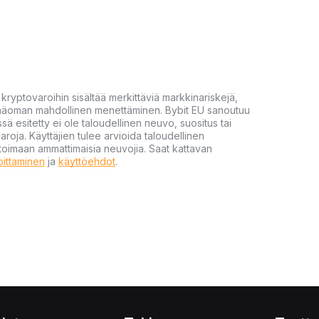
yptovaroihin sisältää merkittäviä markkinariskejä,
 pääoman mahdollinen menettäminen. Bybit EU sanoutuu
ssä esitetty ei ole taloudellinen neuvo, suositus tai
varoja. Käyttäjien tulee arvioida taloudellinen
ultoimaan ammattimaisia neuvojia. Saat kattavan
moittaminen
ja
käyttöehdot
.