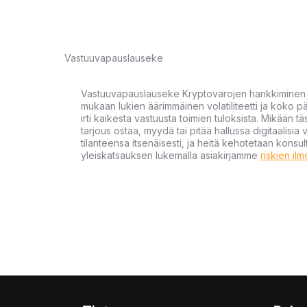
Vastuuvapauslauseke
Vastuuvapauslauseke Kryptovarojen hankkiminen kr
mukaan lukien äärimmäinen volatiliteetti ja koko
irti kaikesta vastuusta toimien tuloksista. Mikään tä
tarjous ostaa, myydä tai pitää hallussa digitaalisia 
tilanteensa itsenäisesti, ja heitä kehotetaan kons
yleiskatsauksen lukemalla asiakirjamme
riskien il