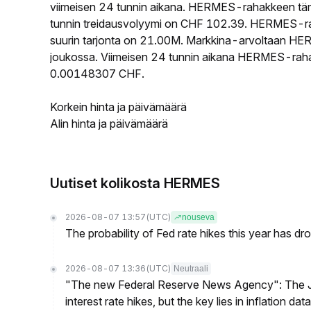
viimeisen 24 tunnin aikana. HERMES-rahakkeen tä
tunnin treidausvolyymi on CHF 102.39. HERMES-rah
suurin tarjonta on 21.00M. Markkina-arvoltaan HERM
joukossa. Viimeisen 24 tunnin aikana HERMES-rahakk
0.00148307 CHF.
Korkein hinta ja päivämäärä
Alin hinta ja päivämäärä
Uutiset kolikosta HERMES
2026-08-07 13:57
(UTC)
nouseva
The probability of Fed rate hikes this year has 
2026-08-07 13:36
(UTC)
Neutraali
"The new Federal Reserve News Agency": The Ju
interest rate hikes, but the key lies in inflation data