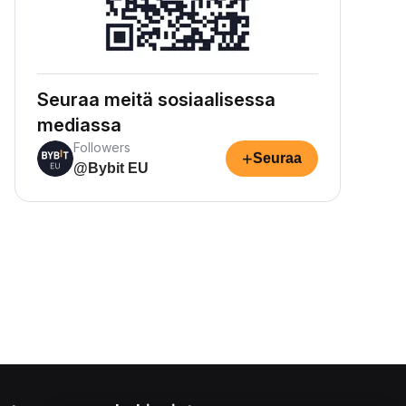
Seuraa meitä sosiaalisessa
mediassa
Followers
+
Seuraa
@Bybit EU