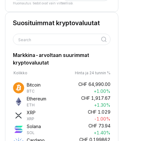
Huomautus: tiedot ovat vain viitteellisiä.
Suosituimmat kryptovaluutat
Search
Markkina-arvoltaan suurimmat
kryptovaluutat
Kolikko
Hinta ja 24 tunnin %
CHF
64,990.00
Bitcoin
+1.00%
BTC
CHF
1,917.67
Ethereum
+1.30%
ETH
CHF
1.029
XRP
-1.00%
XRP
CHF
73.94
Solana
+1.40%
SOL
CHF
0.199862
Cardano