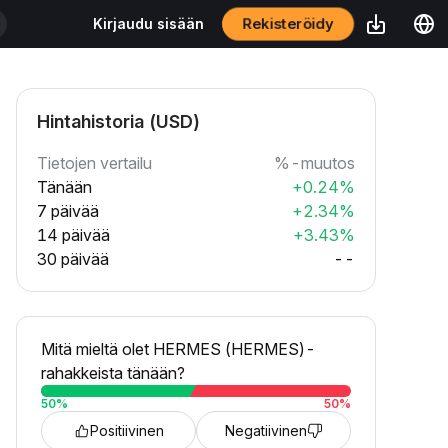
Rekisteröidy
Kirjaudu sisään
Hintahistoria (USD)
Tietojen vertailu
%-muutos
Tänään
+0.24%
7 päivää
+2.34%
14 päivää
+3.43%
30 päivää
--
Mitä mieltä olet HERMES (HERMES)-
rahakkeista tänään?
50
%
50
%
Positiivinen
Negatiivinen