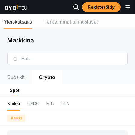
Rekisteröidy
Yleiskatsaus
Tärkeimmät tunnusluvut
Markkina
Suosikit
Crypto
Spot
Kaikki
USDC
EUR
PLN
Kaikki