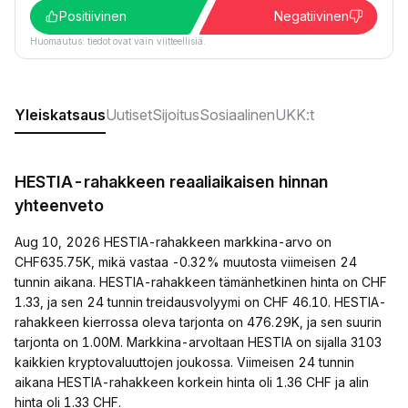
Positiivinen
Negatiivinen
Huomautus: tiedot ovat vain viitteellisiä.
Yleiskatsaus
Uutiset
Sijoitus
Sosiaalinen
UKK:t
HESTIA-rahakkeen reaaliaikaisen hinnan
yhteenveto
Aug 10, 2026 HESTIA-rahakkeen markkina-arvo on
CHF635.75K, mikä vastaa -0.32% muutosta viimeisen 24
tunnin aikana. HESTIA-rahakkeen tämänhetkinen hinta on CHF
1.33, ja sen 24 tunnin treidausvolyymi on CHF 46.10. HESTIA-
rahakkeen kierrossa oleva tarjonta on 476.29K, ja sen suurin
tarjonta on 1.00M. Markkina-arvoltaan HESTIA on sijalla 3103
kaikkien kryptovaluuttojen joukossa. Viimeisen 24 tunnin
aikana HESTIA-rahakkeen korkein hinta oli 1.36 CHF ja alin
hinta oli 1.33 CHF.