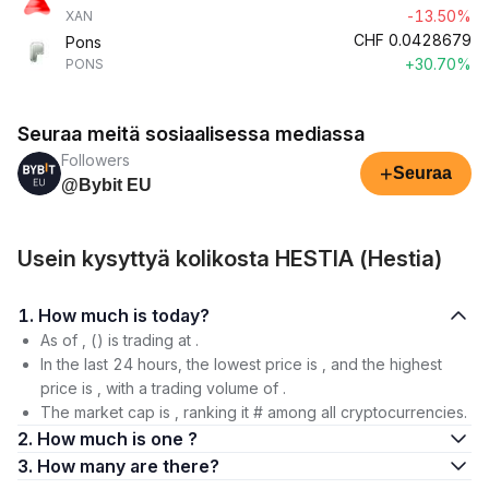
-13.50%
XAN
CHF
0.0428679
Pons
+30.70%
PONS
Seuraa meitä sosiaalisessa mediassa
Followers
+
Seuraa
@Bybit EU
Usein kysyttyä kolikosta HESTIA (Hestia)
1. How much is today?
As of , () is trading at .
In the last 24 hours, the lowest price is , and the highest
price is , with a trading volume of .
The market cap is , ranking it # among all cryptocurrencies.
2. How much is one ?
3. How many are there?