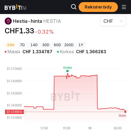
Rekisteröidy
Kryptohinnat
Hestia-hinta HESTIA
Hestia-hinta
HESTIA
CHF
CHF1.33
-0.32%
24H
7D
14D
30D
60D
200D
1Y
Matala
CHF
1.334787
Korkea
CHF
1.366283