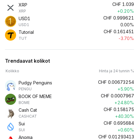
CHF
1.039
XRP
+0.20%
XRP
CHF
0.999621
USD1
0.00%
USD1
CHF
0.161451
Tutorial
-3.70%
TUT
Trendaavat kolikot
Kolikko
Hinta ja 24 tunnin %
CHF
0.00673254
Pudgy Penguins
+5.90%
PENGU
CHF
0.0007967
BOOK OF MEME
+24.80%
BOME
CHF
0.158175
Cash Cat
+40.30%
CASHCAT
CHF
0.695684
Sui
+0.60%
SUI
CHF
0.01293413
Anoma