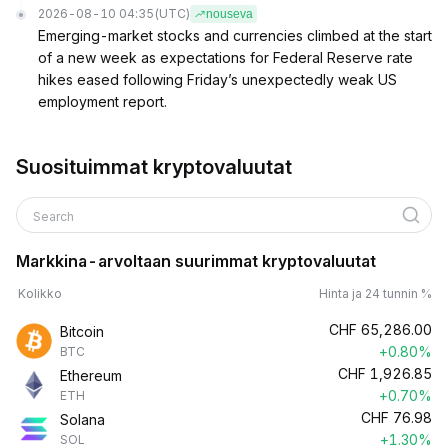
2026-08-10 04:35
(UTC)
nouseva
Emerging-market stocks and currencies climbed at the start
of a new week as expectations for Federal Reserve rate
hikes eased following Friday’s unexpectedly weak US
employment report.
Suosituimmat kryptovaluutat
Search
Markkina-arvoltaan suurimmat kryptovaluutat
Kolikko
Hinta ja 24 tunnin %
CHF
65,286.00
Bitcoin
+0.80%
BTC
CHF
1,926.85
Ethereum
+0.70%
ETH
CHF
76.98
Solana
+1.30%
SOL