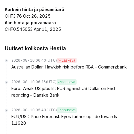
Korkein hinta ja päivämäärä
CHF3.76 Oct 28, 2025
Alin hinta ja päivämäärä
CHF0.545053 Apr 11, 2025
Uutiset kolikosta Hestia
2026-08-10 06:40
(UTC)
Laskeva
Australian Dollar: Hawkish risk before RBA – Commerzbank
2026-08-10 06:26
(UTC)
nouseva
Euro: Weak US jobs lift EUR against US Dollar on Fed
repricing – Danske Bank
2026-08-10 05:43
(UTC)
nouseva
EUR/USD Price Forecast: Eyes further upside towards
1.1620