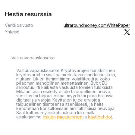
Hestia resurssia
Verkkosivusto
ultraroundmoney.com
WhitePaper
Yhteisö
Vastuuvapauslauseke
Vastuuvapauslauseke Kryptovarojen hankkiminen
kryptovaroihin sisältää merkittäviä markkinariskejä,
mukaan lukien äärimmäinen volatiliteetti ja koko
pääoman mahdollinen menettäminen. Bybit EU
sanoutuu irti kaikesta vastuusta toimien tuloksista.
Mikään tässä esitetty ei ole taloudellinen neuvo,
suositus tai tarjous ostaa, myydä tai pitää hallussa
digitaalisia varoja. Käyttäjien tulee arvioida
taloudellinen tilanteensa itsenäisesti, ja heitä
kehotetaan konsultoimaan ammattimaisia neuvojia.
Saat kattavan yleiskatsauksen lukemalla
asiakirjamme
riskien ilmoittaminen
ja
käyttöehdot
.