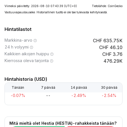
Viimeksi päivitetty: 2026-08-10 07:43:39
(UTC+0)
Tietolähde: CoinGecko
Vastuuvapauslauseke: Historiallinen tuotto ei ole tae tulevasta kehityksestä.
Hintatilastot
Markkina-arvo
635.75K
24 h volyymi
46.10
Kaikkien aikojen huippu
3.76
Kierrossa oleva tarjonta
476.29K
Hintahistoria (USD)
Tänään
7 päivää
14 päivää
30 päivää
-0.07%
--
-2.49%
-2.54%
Mitä mieltä olet Hestia (HESTIA)-rahakkeista tänään?