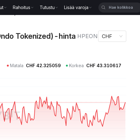
ut
Rahoitus
Tutustu
Lisää varoja
kenized)-hinta HPEON
Ondo Tokenized)-hinta
HPEON
CHF
Matala
CHF
42.325059
Korkea
CHF
43.310617