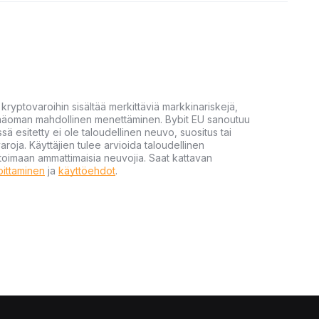
yptovaroihin sisältää merkittäviä markkinariskejä,
 pääoman mahdollinen menettäminen. Bybit EU sanoutuu
ssä esitetty ei ole taloudellinen neuvo, suositus tai
varoja. Käyttäjien tulee arvioida taloudellinen
ultoimaan ammattimaisia neuvojia. Saat kattavan
moittaminen
ja
käyttöehdot
.