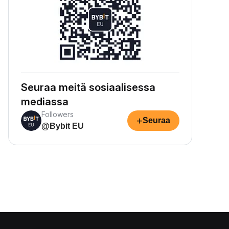
Seuraa meitä sosiaalisessa
mediassa
Followers
+
Seuraa
@Bybit EU