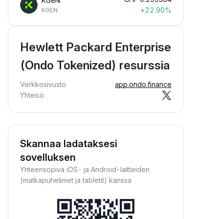
KGeN
+22.90%
KGEN
Hewlett Packard Enterprise
(Ondo Tokenized) resurssia
Verkkosivusto
app.ondo.finance
Yhteisö
Skannaa ladataksesi
sovelluksen
Yhteensopiva iOS- ja Android-laitteiden
(matkapuhelimet ja tabletit) kanssa