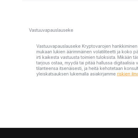
Vastuuvapauslauseke
Vastuuvapauslauseke Kryptovarojen hankkiminen kr
mukaan lukien äärimmäinen volatiliteetti ja koko
irti kaikesta vastuusta toimien tuloksista. Mikään tä
tarjous ostaa, myydä tai pitää hallussa digitaalisia 
tilanteensa itsenäisesti, ja heitä kehotetaan kons
yleiskatsauksen lukemalla asiakirjamme
riskien il