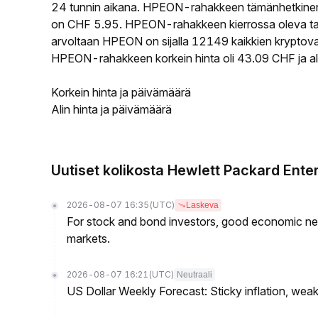
24 tunnin aikana. HPEON-rahakkeen tämänhetkinen 
on CHF 5.95. HPEON-rahakkeen kierrossa oleva tarj
arvoltaan HPEON on sijalla 12149 kaikkien kryptova
HPEON-rahakkeen korkein hinta oli 43.09 CHF ja ali
Korkein hinta ja päivämäärä
Alin hinta ja päivämäärä
Uutiset kolikosta Hewlett Packard Ente
2026-08-07 16:35
(UTC)
Laskeva
For stock and bond investors, good economic new
markets.
2026-08-07 16:21
(UTC)
Neutraali
US Dollar Weekly Forecast: Sticky inflation, wea