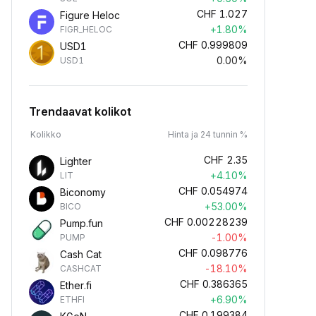
CHF
1.027
Figure Heloc
+1.80%
FIGR_HELOC
CHF
0.999809
USD1
0.00%
USD1
Trendaavat kolikot
Kolikko
Hinta ja 24 tunnin %
CHF
2.35
Lighter
+4.10%
LIT
CHF
0.054974
Biconomy
+53.00%
BICO
CHF
0.00228239
Pump.fun
-1.00%
PUMP
CHF
0.098776
Cash Cat
-18.10%
CASHCAT
CHF
0.386365
Ether.fi
+6.90%
ETHFI
CHF
0.199384