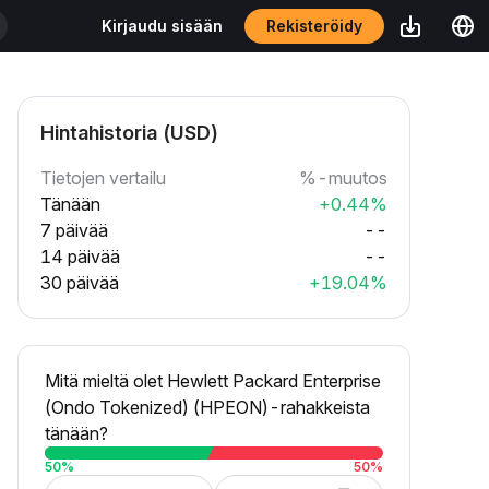
Rekisteröidy
Kirjaudu sisään
Hintahistoria (USD)
Tietojen vertailu
%-muutos
Tänään
+0.44%
7 päivää
--
14 päivää
--
30 päivää
+19.04%
Mitä mieltä olet Hewlett Packard Enterprise
(Ondo Tokenized) (HPEON)-rahakkeista
tänään?
50
%
50
%