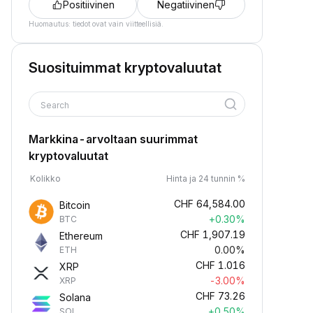
Positiivinen
Negatiivinen
Huomautus: tiedot ovat vain viitteellisiä.
Suosituimmat kryptovaluutat
Search
Markkina-arvoltaan suurimmat
kryptovaluutat
Kolikko
Hinta ja 24 tunnin %
CHF
64,584.00
Bitcoin
+0.30%
BTC
CHF
1,907.19
Ethereum
0.00%
ETH
CHF
1.016
XRP
-3.00%
XRP
CHF
73.26
Solana
+0.50%
SOL