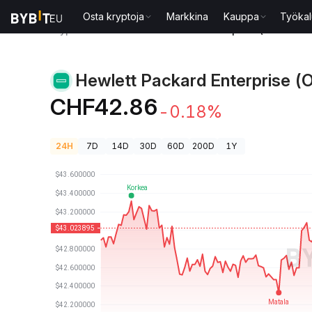
Osta kryptoja
Markkina
Kauppa
Työkal
Kryptohinnat
Hewlett Packard Enterprise (Ondo To
Hewlett Packard Enterprise (
CHF42.86
-0.18%
24H
7D
14D
30D
60D
200D
1Y