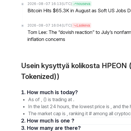
2026-08-07 16:13
(UTC)
nouseva
Bitcoin Hits $65.3K in August as Soft US Jobs D
2026-08-07 16:04
(UTC)
Laskeva
Tom Lee: The “dovish reaction” to July’s nonfar
inflation concerns
Usein kysyttyä kolikosta HPEON 
Tokenized))
1. How much is today?
As of , () is trading at .
In the last 24 hours, the lowest price is , and the 
The market cap is , ranking it # among all cryptoc
2. How much is one ?
3. How many are there?