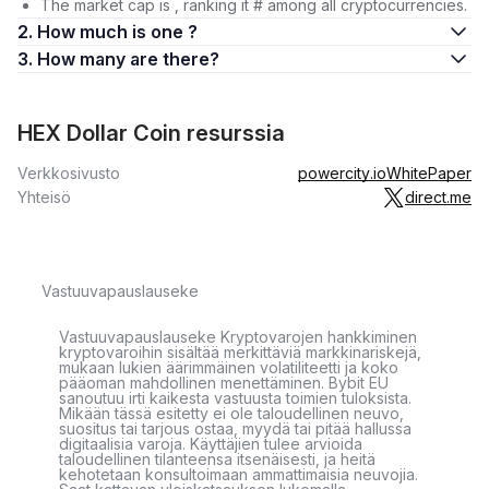
The market cap is , ranking it # among all cryptocurrencies.
2. How much is one ?
3. How many are there?
HEX Dollar Coin resurssia
Verkkosivusto
powercity.io
WhitePaper
Yhteisö
direct.me
Vastuuvapauslauseke
Vastuuvapauslauseke Kryptovarojen hankkiminen
kryptovaroihin sisältää merkittäviä markkinariskejä,
mukaan lukien äärimmäinen volatiliteetti ja koko
pääoman mahdollinen menettäminen. Bybit EU
sanoutuu irti kaikesta vastuusta toimien tuloksista.
Mikään tässä esitetty ei ole taloudellinen neuvo,
suositus tai tarjous ostaa, myydä tai pitää hallussa
digitaalisia varoja. Käyttäjien tulee arvioida
taloudellinen tilanteensa itsenäisesti, ja heitä
kehotetaan konsultoimaan ammattimaisia neuvojia.