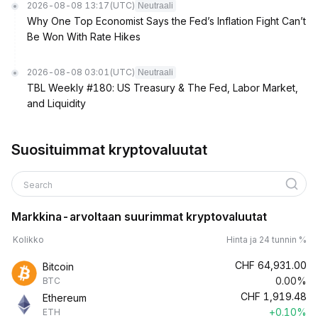
2026-08-08 13:17
(UTC)
Neutraali
Why One Top Economist Says the Fed’s Inflation Fight Can’t
Be Won With Rate Hikes
2026-08-08 03:01
(UTC)
Neutraali
TBL Weekly #180: US Treasury & The Fed, Labor Market,
and Liquidity
Suosituimmat kryptovaluutat
Search
Markkina-arvoltaan suurimmat kryptovaluutat
Kolikko
Hinta ja 24 tunnin %
CHF
64,931.00
Bitcoin
0.00%
BTC
CHF
1,919.48
Ethereum
+0.10%
ETH