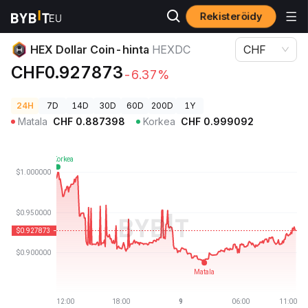
Rekisteröidy
Kryptohinnat
HEX Dollar Coin-hinta HEXDC
HEX Dollar Coin-hinta
HEXDC
CHF
CHF0.927873
-6.37%
24H
7D
14D
30D
60D
200D
1Y
Matala
CHF
0.887398
Korkea
CHF
0.999092