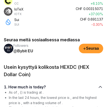
+6.10%
CC
CHF
0.00315071
IoTeX
+37.00%
IOTX
CHF
0.691137
Sui
-0.30%
SUI
Seuraa meitä sosiaalisessa mediassa
Followers
+
Seuraa
@Bybit EU
Usein kysyttyä kolikosta HEXDC (HEX
Dollar Coin)
1. How much is today?
As of , () is trading at .
In the last 24 hours, the lowest price is , and the highest
price is , with a trading volume of .