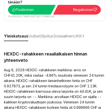
tänään?
Positiivinen
Negatiivinen
Huomautus: tiedot ovat vain viitteellisiä.
Yleiskatsaus
Uutiset
Sijoitus
Sosiaalinen
UKK:t
HEXDC-rahakkeen reaaliaikaisen hinnan
yhteenveto
Aug 9, 2026 HEXDC-rahakkeen markkina-arvo on
CHF41.20K, mikä vastaa -4.86% muutosta viimeisen 24 tunnin
aikana. HEXDC-rahakkeen tämänhetkinen hinta on CHF
0.927873, ja sen 24 tunnin treidausvolyymi on CHF 1.13K.
HEXDC-rahakkeen kierrossa oleva tarjonta on 44.41K, ja sen
suurin tarjonta on --. Markkina-arvoltaan HEXDC on sijalla --
kaikkien kryptovaluuttojen joukossa. Viimeisen 24 tunnin
aikana HEXDC-rahakkeen korkein hinta oli 0.996666 CHF ja