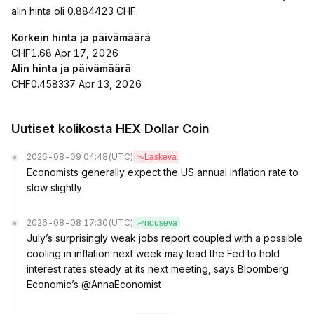
alin hinta oli 0.884423 CHF.
Korkein hinta ja päivämäärä
CHF1.68 Apr 17, 2026
Alin hinta ja päivämäärä
CHF0.458337 Apr 13, 2026
Uutiset kolikosta HEX Dollar Coin
2026-08-09 04:48
(UTC)
Laskeva
Economists generally expect the US annual inflation rate to
slow slightly.
2026-08-08 17:30
(UTC)
nouseva
July’s surprisingly weak jobs report coupled with a possible
cooling in inflation next week may lead the Fed to hold
interest rates steady at its next meeting, says Bloomberg
Economic’s @AnnaEconomist