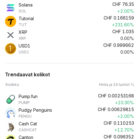
CHF
76.35
Solana
+2.00%
SOL
CHF
0.166159
Tutorial
+231.60%
TUT
CHF
1.035
XRP
0.00%
XRP
CHF
0.999662
USD1
0.00%
USD1
Trendaavat kolikot
Kolikko
Hinta ja 24 tunnin %
CHF
0.00253168
Pump.fun
+10.30%
PUMP
CHF
0.00629815
Pudgy Penguins
+2.00%
PENGU
CHF
0.110253
Cash Cat
+12.70%
CASHCAT
CHF
0.096352
Canton