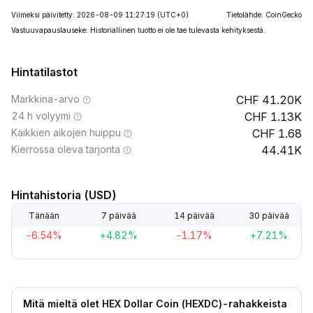
Viimeksi päivitetty: 2026-08-09 11:27:19
(UTC+0)
Tietolähde: CoinGecko
Vastuuvapauslauseke: Historiallinen tuotto ei ole tae tulevasta kehityksestä.
Hintatilastot
Markkina-arvo
41.20K
24 h volyymi
1.13K
Kaikkien aikojen huippu
1.68
Kierrossa oleva tarjonta
44.41K
Hintahistoria (USD)
Tänään
7 päivää
14 päivää
30 päivää
-6.54%
+4.82%
-1.17%
+7.21%
Mitä mieltä olet HEX Dollar Coin (HEXDC)-rahakkeista