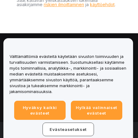
Saat kattavan yleiskatsauksen lukemalla
asiakirjamme
riskien ilmoittaminen
ja
käyttöehdot
.
Tietoa
Välttämättömiä evästeitä käytetään sivuston toimivuuden ja
Palvelut
turvallisuuden varmistamiseen. Suostumuksellasi käytämme
myös toiminnallisia, analytiikka-, markkinointi- ja sosiaalisen
median evästeitä muistaaksemme asetuksesi,
Tuki
ymmärtääksemme sivuston käyttöä, parantaaksemme
sivustoa ja tukeaksemme markkinointi- ja
Tuotteet
jakamisominaisuuksia.
Lakiasiat
Hyväksy kaikki
Hylkää valinnaiset
evästeet
evästeet
© 2025-2026 Bybit.eu. Kaikki oikeudet pidätetään.
Evästeasetukset