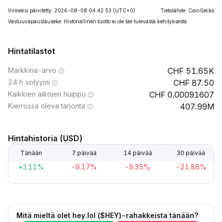
Viimeksi päivitetty: 2026-08-08 04:42:53
(UTC+0)
Tietolähde: CoinGecko
Vastuuvapauslauseke: Historiallinen tuotto ei ole tae tulevasta kehityksestä.
Hintatilastot
Markkina-arvo
51.65K
24 h volyymi
87.50
Kaikkien aikojen huippu
0.00091607
Kierrossa oleva tarjonta
407.99M
Hintahistoria (USD)
Tänään
7 päivää
14 päivää
30 päivää
+3.11%
-9.17%
-9.35%
-21.86%
Mitä mieltä olet hey.lol ($HEY)-rahakkeista tänään?