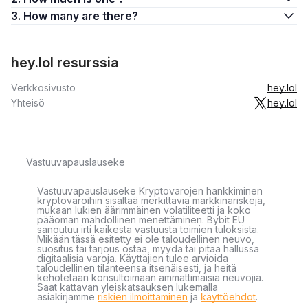
3. How many are there?
hey.lol resurssia
Verkkosivusto
hey.lol
Yhteisö
hey.lol
Vastuuvapauslauseke
Vastuuvapauslauseke Kryptovarojen hankkiminen
kryptovaroihin sisältää merkittäviä markkinariskejä,
mukaan lukien äärimmäinen volatiliteetti ja koko
pääoman mahdollinen menettäminen. Bybit EU
sanoutuu irti kaikesta vastuusta toimien tuloksista.
Mikään tässä esitetty ei ole taloudellinen neuvo,
suositus tai tarjous ostaa, myydä tai pitää hallussa
digitaalisia varoja. Käyttäjien tulee arvioida
taloudellinen tilanteensa itsenäisesti, ja heitä
kehotetaan konsultoimaan ammattimaisia neuvojia.
Saat kattavan yleiskatsauksen lukemalla
asiakirjamme
riskien ilmoittaminen
ja
käyttöehdot
.