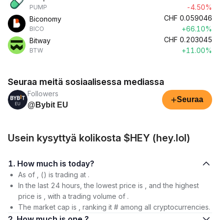
-4.50%
PUMP
CHF
0.059046
Biconomy
+66.10%
BICO
CHF
0.203045
Bitway
+11.00%
BTW
Seuraa meitä sosiaalisessa mediassa
Followers
+
Seuraa
@Bybit EU
Usein kysyttyä kolikosta $HEY (hey.lol)
1. How much is today?
As of , () is trading at .
In the last 24 hours, the lowest price is , and the highest
price is , with a trading volume of .
The market cap is , ranking it # among all cryptocurrencies.
2. How much is one ?