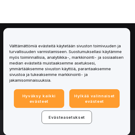
Tietoa
Välttämättömiä evästeitä käytetään sivuston toimivuuden ja
Palvelut
turvallisuuden varmistamiseen. Suostumuksellasi käytämme
myös toiminnallisia, analytiikka-, markkinointi- ja sosiaalisen
median evästeitä muistaaksemme asetuksesi,
Tuki
ymmärtääksemme sivuston käyttöä, parantaaksemme
sivustoa ja tukeaksemme markkinointi- ja
Tuotteet
jakamisominaisuuksia.
Lakiasiat
Hyväksy kaikki
Hylkää valinnaiset
evästeet
evästeet
© 2025-2026 Bybit.eu. All rights reserved.
Evästeasetukset
Palveluehdot
|
Tietosuojaehdot
|
Yritystiedot
(Impressum)
|
Evästeasetukset