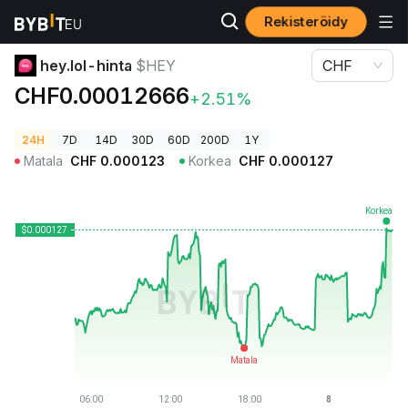
Rekisteröidy
Kryptohinnat
hey.lol-hinta $HEY
hey.lol-hinta
$HEY
CHF
CHF0.00012666
+2.51%
24H
7D
14D
30D
60D
200D
1Y
Matala
CHF
0.000123
Korkea
CHF
0.000127