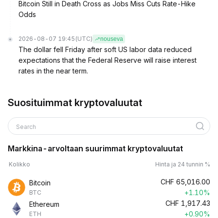
Bitcoin Still in Death Cross as Jobs Miss Cuts Rate-Hike
Odds
2026-08-07 19:45
(UTC)
nouseva
The dollar fell Friday after soft US labor data reduced
expectations that the Federal Reserve will raise interest
rates in the near term.
Suosituimmat kryptovaluutat
Search
Markkina-arvoltaan suurimmat kryptovaluutat
Kolikko
Hinta ja 24 tunnin %
CHF
65,016.00
Bitcoin
+1.10%
BTC
CHF
1,917.43
Ethereum
+0.90%
ETH