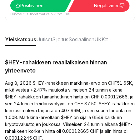
Positiivinen
Negatiivinen
Huomautus: tiedot ovat vain viitteellisiä.
Yleiskatsaus
Uutiset
Sijoitus
Sosiaalinen
UKK:t
$HEY-rahakkeen reaaliaikaisen hinnan
yhteenveto
Aug 8, 2026 $HEY-rahakkeen markkina-arvo on CHF51.65K,
mikä vastaa +2.47% muutosta viimeisen 24 tunnin aikana.
$HEY-rahakkeen tämänhetkinen hinta on CHF 0.00012666, ja
sen 24 tunnin treidausvolyymi on CHF 87.50. $HEY-rahakkeen
kierrossa oleva tarjonta on 407.99M, ja sen suurin tarjonta on
1.00B. Markkina-arvoltaan $HEY on sijalla 6549 kaikkien
kryptovaluuttojen joukossa. Viimeisen 24 tunnin aikana $HEY-
rahakkeen korkein hinta oli 0.00012665 CHF ja alin hinta oli
0.00012245 CHF.