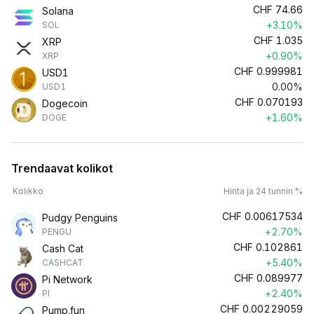
CHF
74.66
Solana
+3.10%
SOL
CHF
1.035
XRP
+0.90%
XRP
CHF
0.999981
USD1
0.00%
USD1
CHF
0.070193
Dogecoin
+1.60%
DOGE
Trendaavat kolikot
Kolikko
Hinta ja 24 tunnin %
CHF
0.00617534
Pudgy Penguins
+2.70%
PENGU
CHF
0.102861
Cash Cat
+5.40%
CASHCAT
CHF
0.089977
Pi Network
+2.40%
PI
CHF
0.00229059
Pump.fun