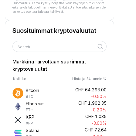
Huomautus: Tämä kysely heijastaa vain käyttäjien mielipiteitä
eikä se ole taloudellinen neuvo. Bybit EU ei tue sitä, eikä sen ole
tarkoitus osoittaa tulevaa kehitystä.
Suosituimmat kryptovaluutat
Search
Markkina-arvoltaan suurimmat
kryptovaluutat
Kolikko
Hinta ja 24 tunnin %
CHF
64,298.00
Bitcoin
-0.50%
BTC
CHF
1,902.35
Ethereum
-0.20%
ETH
CHF
1.035
XRP
-3.00%
XRP
CHF
72.64
Solana