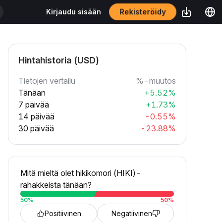
Rekisteröidy
Kirjaudu sisään
Hintahistoria (USD)
Tietojen vertailu
%-muutos
Tänään
+5.52%
7 päivää
+1.73%
14 päivää
-0.55%
30 päivää
-23.88%
Mitä mieltä olet hikikomori (HIKI)-
rahakkeista tänään?
50
%
50
%
Positiivinen
Negatiivinen