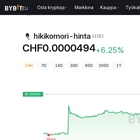
Osta kryptoja
Markkina
Kauppa
Työkal
Kryptohinnat
hikikomori-hinta HIKI
hikikomori-hinta
HIKI
CHF0.0000494
+6.25%
24H
7D
14D
30D
60D
200D
1Y