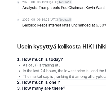
2026-08-06 19:38
(UTC)
Neutraali
Analysis: Trump treats Fed Chairman Kevin Warsh 
2026-08-06 19:21
(UTC)
Neutraali
Banxico keeps interest rates unchanged at 6.5
Usein kysyttyä kolikosta HIKI (hik
1. How much is today?
As of , () is trading at .
In the last 24 hours, the lowest price is , and the 
The market cap is , ranking it # among all cryptoc
2. How much is one ?
3. How many are there?