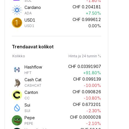
-1.80%
SOL
CHF
0.204181
Cardano
+7.50%
ADA
CHF
0.999612
USD1
0.00%
USD1
Trendaavat kolikot
Kolikko
Hinta ja 24 tunnin %
CHF
0.03391907
Hashflow
+91.80%
HFT
CHF
0.099139
Cash Cat
-10.00%
CASHCAT
CHF
0.090826
Canton
-10.80%
CC
CHF
0.673201
Sui
-2.30%
SUI
CHF
0.0000028
Pepe
-2.10%
PEPE