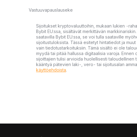
Vastuuvapauslauseke
Sijoitukset kryptovaluuttoihin, mukaan lukien -rah
Bybit EU:ssa, sisältävät merkittävän markkinariskin. 
saatavilla Bybit EU:ssa, se voi tulla saataville my
sijoitustuloksista. Tässä esitetyt hintatiedot ja muut 
vain tiedotustarkoituksiin. Tämä sisältö ei ole talou
myydä tai pitää hallussa digitaalisia varoja. Ennen di
sijoittajien tulisi arvioida huolellisesti taloudellin
kääntyä pätevien laki-, vero- tai sijoitusalan ammat
käyttöehdoista
.