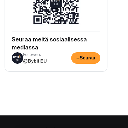
Seuraa meitä sosiaalisessa
mediassa
Followers
+
Seuraa
@Bybit EU