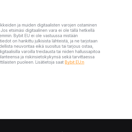
akkeiden ja muiden digitaalisten varojen ostaminen
Jos etsimäsi digitaalinen vara ei ole tällä hetkellä
öhemmin. Bybit EU ei ole vastuussa mistään
tiedot on hankittu julkisista lähteistä, ja ne tarjotaan
dellista neuvontaa eikä suositus tai tarjous ostaa,
gitaalisilla varoilla treidausta tai niiden hallussapitoa
en tilanteensa ja riskinsietokykynsä sekä tarvittaessa
tilaisten puoleen. Lisätietoja saat
Bybit EU:n