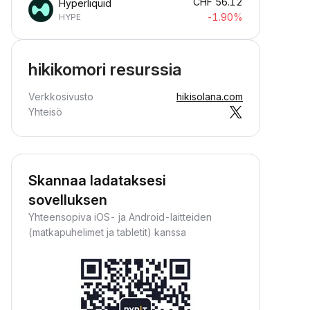
CHF
56.12
Hyperliquid
-1.90%
HYPE
hikikomori resurssia
Verkkosivusto
hikisolana.com
Yhteisö
Skannaa ladataksesi
sovelluksen
Yhteensopiva iOS- ja Android-laitteiden
(matkapuhelimet ja tabletit) kanssa