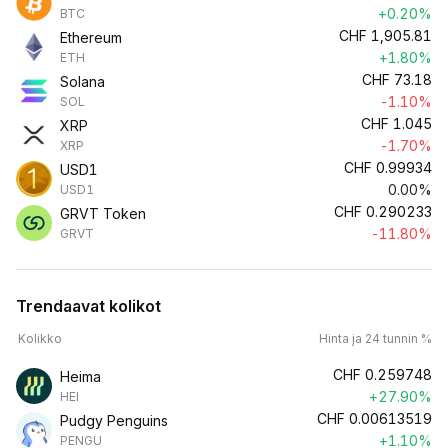
+0.20%
BTC
CHF
1,905.81
Ethereum
+1.80%
ETH
CHF
73.18
Solana
-1.10%
SOL
CHF
1.045
XRP
-1.70%
XRP
CHF
0.99934
USD1
0.00%
USD1
CHF
0.290233
GRVT Token
-11.80%
GRVT
Trendaavat kolikot
Kolikko
Hinta ja 24 tunnin %
CHF
0.259748
Heima
+27.90%
HEI
CHF
0.00613519
Pudgy Penguins
+1.10%
PENGU