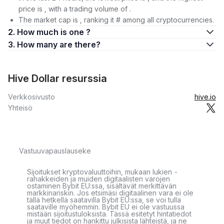
price is , with a trading volume of .
The market cap is , ranking it # among all cryptocurrencies.
2. How much is one ?
3. How many are there?
Hive Dollar resurssia
Verkkosivusto
hive.io
Yhteisö
Vastuuvapauslauseke
Sijoitukset kryptovaluuttoihin, mukaan lukien -
rahakkeiden ja muiden digitaalisten varojen
ostaminen Bybit EU:ssa, sisältävät merkittävän
markkinariskin. Jos etsimäsi digitaalinen vara ei ole
tällä hetkellä saatavilla Bybit EU:ssa, se voi tulla
saataville myöhemmin. Bybit EU ei ole vastuussa
mistään sijoitustuloksista. Tässä esitetyt hintatiedot
ja muut tiedot on hankittu julkisista lähteistä, ja ne