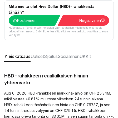
Mitä mieltä olet Hive Dollar (HBD)-rahakkeista
tänään?
Positiivinen
Negatiivinen
Huomautus: Tämä kysely heijastaa vain käyttäjien mielipiteitä eikä se ole
taloudellinen neuvo. Bybit EU ei tue sitä, eikä sen ole tarkoitus osoittaa tulevaa
kehitystä.
Yleiskatsaus
Uutiset
Sijoitus
Sosiaalinen
UKK:t
HBD-rahakkeen reaaliaikaisen hinnan
yhteenveto
Aug 6, 2026 HBD-rahakkeen markkina-arvo on CHF25.34M,
mikä vastaa +0.81% muutosta viimeisen 24 tunnin aikana.
HBD-rahakkeen tämänhetkinen hinta on CHF 0.76737, ja sen
24 tunnin treidausvolyymi on CHF 379.15. HBD-rahakkeen
kierrossa oleva tarjonta on 33.01M, ja sen suurin tarjonta on --.