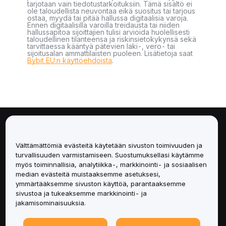
tarjotaan vain tiedotustarkoituksiin. Tämä sisältö ei
ole taloudellista neuvontaa eikä suositus tai tarjous
ostaa, myydä tai pitää hallussa digitaalisia varoja.
Ennen digitaalisilla varoilla treidausta tai niiden
hallussapitoa sijoittajien tulisi arvioida huolellisesti
taloudellinen tilanteensa ja riskinsietokykynsä sekä
tarvittaessa kääntyä pätevien laki-, vero- tai
sijoitusalan ammattilaisten puoleen. Lisätietoja saat
Bybit EU:n käyttöehdoista
.
Tietoa
Välttämättömiä evästeitä käytetään sivuston toimivuuden ja
Palvelut
turvallisuuden varmistamiseen. Suostumuksellasi käytämme
myös toiminnallisia, analytiikka-, markkinointi- ja sosiaalisen
median evästeitä muistaaksemme asetuksesi,
Tuki
ymmärtääksemme sivuston käyttöä, parantaaksemme
sivustoa ja tukeaksemme markkinointi- ja
Tuotteet
jakamisominaisuuksia.