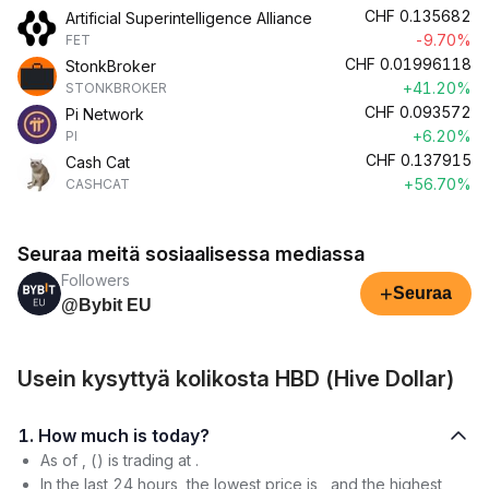
CHF
0.135682
Artificial Superintelligence Alliance
-9.70%
FET
CHF
0.01996118
StonkBroker
+41.20%
STONKBROKER
CHF
0.093572
Pi Network
+6.20%
PI
CHF
0.137915
Cash Cat
+56.70%
CASHCAT
Seuraa meitä sosiaalisessa mediassa
Followers
+
Seuraa
@Bybit EU
Usein kysyttyä kolikosta HBD (Hive Dollar)
1. How much is today?
As of , () is trading at .
In the last 24 hours, the lowest price is , and the highest