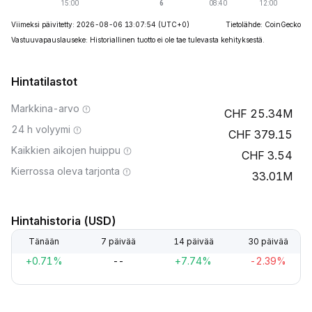
Viimeksi päivitetty: 2026-08-06 13:07:54
(UTC+0)
Tietolähde: CoinGecko
Vastuuvapauslauseke: Historiallinen tuotto ei ole tae tulevasta kehityksestä.
Hintatilastot
Markkina-arvo
25.34M
24 h volyymi
379.15
Kaikkien aikojen huippu
3.54
Kierrossa oleva tarjonta
33.01M
Hintahistoria (USD)
Tänään
7 päivää
14 päivää
30 päivää
+0.71%
--
+7.74%
-2.39%