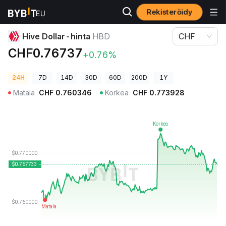
Rekisteröidy
Kryptohinnat
Hive Dollar-hinta HBD
Hive Dollar-hinta
HBD
CHF
CHF0.76737
+0.76%
24H
7D
14D
30D
60D
200D
1Y
Matala
CHF
0.760346
Korkea
CHF
0.773928