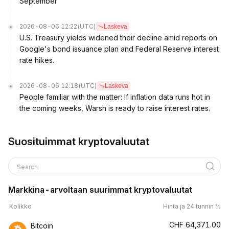
September
2026-08-06 12:22
(UTC)
Laskeva
U.S. Treasury yields widened their decline amid reports on
Google's bond issuance plan and Federal Reserve interest
rate hikes.
2026-08-06 12:18
(UTC)
Laskeva
People familiar with the matter: If inflation data runs hot in
the coming weeks, Warsh is ready to raise interest rates.
Suosituimmat kryptovaluutat
Search
Markkina-arvoltaan suurimmat kryptovaluutat
Kolikko
Hinta ja 24 tunnin %
CHF
64,371.00
Bitcoin