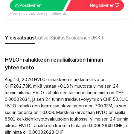
Positiivinen
Negatiivinen
Huomautus: tiedot ovat vain viitteellisiä.
Yleiskatsaus
Uutiset
Sijoitus
Sosiaalinen
UKK:t
HVLO-rahakkeen reaaliaikaisen hinnan
yhteenveto
Aug 10, 2026 HVLO-rahakkeen markkina-arvo on
CHF262.78K, mikä vastaa +0.18% muutosta viimeisen 24
tunnin aikana. HVLO-rahakkeen tämänhetkinen hinta on CHF
0.00002634, ja sen 24 tunnin treidausvolyymi on CHF 50.51K.
HVLO-rahakkeen kierrossa oleva tarjonta on 700.33M, ja sen
suurin tarjonta on 10.00B. Markkina-arvoltaan HVLO on sijalla
8501 kaikkien kryptovaluuttojen joukossa. Viimeisen 24 tunnin
aikana HVLO-rahakkeen korkein hinta oli 0.00002649 CHF ja
alin hinta oli 0.00002623 CHF.