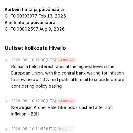
Korkein hinta ja päivämäärä
CHF0.00393077 Feb 13, 2025
Alin hinta ja päivämäärä
CHF0.00002597 Aug 9, 2026
Uutiset kolikosta Hivello
2026-08-10 12:30
(UTC)
Laskeva
Romania held interest rates at the highest level in the
European Union, with the central bank waiting for inflation
to slow below 10% and political turmoil to subside before
considering policy easing.
2026-08-10 12:08
(UTC)
Laskeva
Norwegian Krone: Rate hike odds slashed after soft
inflation – BBH
2026-08-10 11:58
(UTC)
Neutraali