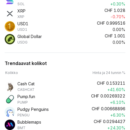
+0.30%
SOL
CHF
1.028
XRP
-0.70%
XRP
CHF
0.999516
USD1
0.00%
USD1
CHF
1.001
Global Dollar
0.00%
USDG
Trendaavat kolikot
Kolikko
Hinta ja 24 tunnin %
CHF
0.153211
Cash Cat
+41.60%
CASHCAT
CHF
0.00269322
Pump.fun
+6.10%
PUMP
CHF
0.00668896
Pudgy Penguins
+6.30%
PENGU
CHF
0.0294427
Bubblemaps
+24.30%
BMT