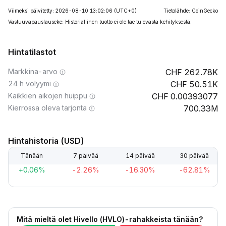
Viimeksi päivitetty: 2026-08-10 13:02:06
(UTC+0)
Tietolähde: CoinGecko
Vastuuvapauslauseke: Historiallinen tuotto ei ole tae tulevasta kehityksestä.
Hintatilastot
Markkina-arvo
262.78K
24 h volyymi
50.51K
Kaikkien aikojen huippu
0.00393077
Kierrossa oleva tarjonta
700.33M
Hintahistoria (USD)
Tänään
7 päivää
14 päivää
30 päivää
+0.06%
-2.26%
-16.30%
-62.81%
Mitä mieltä olet Hivello (HVLO)-rahakkeista tänään?