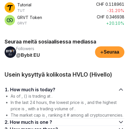
CHF
0.118961
Tutorial
-31.20%
TUT
CHF
0.346938
GRVT Token
+20.10%
GRVT
Seuraa meitä sosiaalisessa mediassa
Followers
+
Seuraa
@Bybit EU
Usein kysyttyä kolikosta HVLO (Hivello)
1. How much is today?
As of , () is trading at .
In the last 24 hours, the lowest price is , and the highest
price is , with a trading volume of .
The market cap is , ranking it # among all cryptocurrencies.
2. How much is one ?