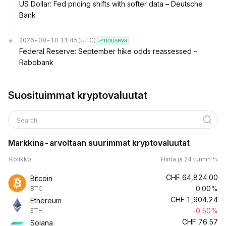
US Dollar: Fed pricing shifts with softer data – Deutsche
Bank
2026-08-10 11:45
(UTC)
nouseva
Federal Reserve: September hike odds reassessed –
Rabobank
Suosituimmat kryptovaluutat
Search
Markkina-arvoltaan suurimmat kryptovaluutat
Kolikko
Hinta ja 24 tunnin %
CHF
64,824.00
Bitcoin
0.00%
BTC
CHF
1,904.24
Ethereum
-0.50%
ETH
CHF
76.57
Solana