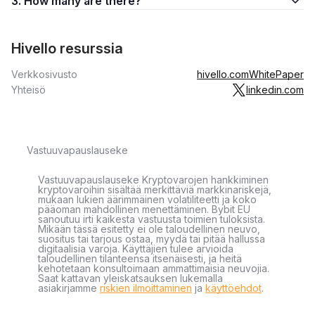
3. How many are there?
Hivello resurssia
Verkkosivusto
hivello.com
WhitePaper
Yhteisö
linkedin.com
Vastuuvapauslauseke
Vastuuvapauslauseke Kryptovarojen hankkiminen
kryptovaroihin sisältää merkittäviä markkinariskejä,
mukaan lukien äärimmäinen volatiliteetti ja koko
pääoman mahdollinen menettäminen. Bybit EU
sanoutuu irti kaikesta vastuusta toimien tuloksista.
Mikään tässä esitetty ei ole taloudellinen neuvo,
suositus tai tarjous ostaa, myydä tai pitää hallussa
digitaalisia varoja. Käyttäjien tulee arvioida
taloudellinen tilanteensa itsenäisesti, ja heitä
kehotetaan konsultoimaan ammattimaisia neuvojia.
Saat kattavan yleiskatsauksen lukemalla
asiakirjamme
riskien ilmoittaminen
ja
käyttöehdot
.