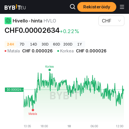
Rekisteröidy
Kryptohinnat
Hivello-hinta HVLO
Hivello-hinta
HVLO
CHF
CHF0.00002634
+0.22%
24H
7D
14D
30D
60D
200D
1Y
Matala
CHF
0.000026
Korkea
CHF
0.000026