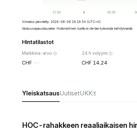
Viimeksi päivitetty: 2026-08-06 19:19:54
(UTC+0)
Vastuuvapauslauseke: Historiallinen tuotto ei ole tae tulevasta kehityksestä.
Hintatilastot
Markkina-arvo
24 h volyymi
--
14.24
Yleiskatsaus
Uutiset
UKK:t
HOC-rahakkeen reaaliaikaisen hi