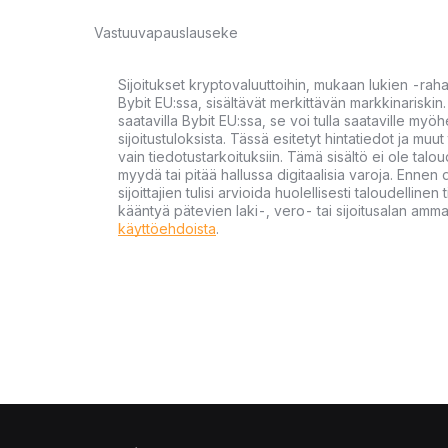
Vastuuvapauslauseke
Sijoitukset kryptovaluuttoihin, mukaan lukien -rah
Bybit EU:ssa, sisältävät merkittävän markkinariskin. 
saatavilla Bybit EU:ssa, se voi tulla saataville my
sijoitustuloksista. Tässä esitetyt hintatiedot ja muut 
vain tiedotustarkoituksiin. Tämä sisältö ei ole talou
myydä tai pitää hallussa digitaalisia varoja. Ennen di
sijoittajien tulisi arvioida huolellisesti taloudellin
kääntyä pätevien laki-, vero- tai sijoitusalan ammat
käyttöehdoista
.