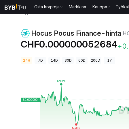
Osta kryptoja
Markkina
Kauppa
Työkal
Kryptohinnat
Hocus Pocus Finance-hinta HOC
Hocus Pocus Finance-hinta
H
CHF0.000000052684
+0
24H
7D
14D
30D
60D
200D
1Y