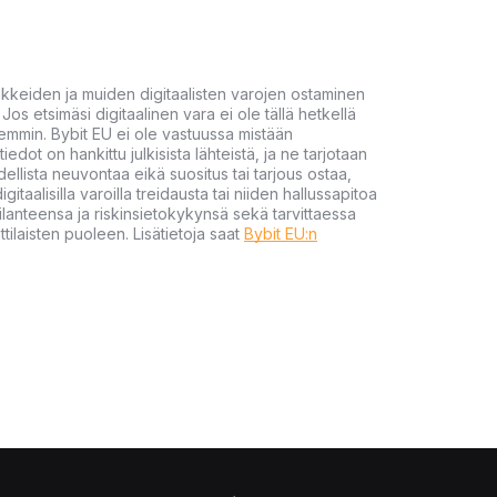
akkeiden ja muiden digitaalisten varojen ostaminen
Jos etsimäsi digitaalinen vara ei ole tällä hetkellä
öhemmin. Bybit EU ei ole vastuussa mistään
tiedot on hankittu julkisista lähteistä, ja ne tarjotaan
dellista neuvontaa eikä suositus tai tarjous ostaa,
gitaalisilla varoilla treidausta tai niiden hallussapitoa
en tilanteensa ja riskinsietokykynsä sekä tarvittaessa
tilaisten puoleen. Lisätietoja saat
Bybit EU:n