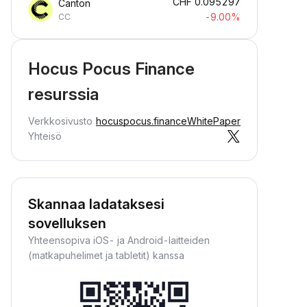
CHF
0.095297
Canton
-9.00%
CC
Hocus Pocus Finance
resurssia
Verkkosivusto
hocuspocus.finance
WhitePaper
Yhteisö
Skannaa ladataksesi
sovelluksen
Yhteensopiva iOS- ja Android-laitteiden
(matkapuhelimet ja tabletit) kanssa