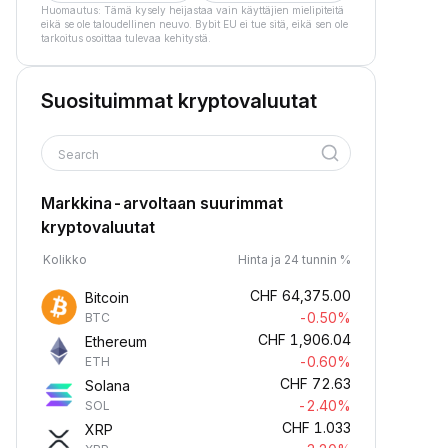
Huomautus: Tämä kysely heijastaa vain käyttäjien mielipiteitä
eikä se ole taloudellinen neuvo. Bybit EU ei tue sitä, eikä sen ole
tarkoitus osoittaa tulevaa kehitystä.
Suosituimmat kryptovaluutat
Search
Markkina-arvoltaan suurimmat
kryptovaluutat
Kolikko
Hinta ja 24 tunnin %
CHF
64,375.00
Bitcoin
-0.50%
BTC
CHF
1,906.04
Ethereum
-0.60%
ETH
CHF
72.63
Solana
-2.40%
SOL
CHF
1.033
XRP