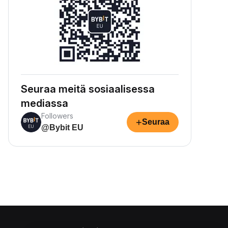
Seuraa meitä sosiaalisessa
mediassa
Followers
+
Seuraa
@Bybit EU