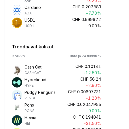
-3.20%
XRP
CHF
0.202883
Cardano
+7.70%
ADA
CHF
0.999622
USD1
0.00%
USD1
Trendaavat kolikot
Kolikko
Hinta ja 24 tunnin %
CHF
0.10141
Cash Cat
+12.50%
CASHCAT
CHF
56.24
Hyperliquid
-2.90%
HYPE
CHF
0.00607731
Pudgy Penguins
-1.20%
PENGU
CHF
0.02047955
Pons
+9.00%
PONS
CHF
0.194041
Heima
-31.50%
HEI