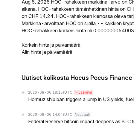
Aug 6, 2026 HOC-rahakkeen markkina-arvo on CHF
aikana. HOC-rahakkeen tämänhetkinen hinta on CH
on CHF 14.24. HOC-rahakkeen kierrossa oleva tarjo
Markkina-arvoltaan HOC on sijalla -- kaikkien krypt
HOC-rahakkeen korkein hinta oli 0.000000054003 
Korkein hinta ja päivämäärä
Alin hinta ja päivämäärä
Uutiset kolikosta Hocus Pocus Finance
2026-08-06 18:15
(UTC)
Laskeva
Hormuz ship ban triggers a jump in US yields, fuel
2026-08-06 14:04
(UTC)
Neutraali
Federal Reserve bitcoin impact deepens as BTC t