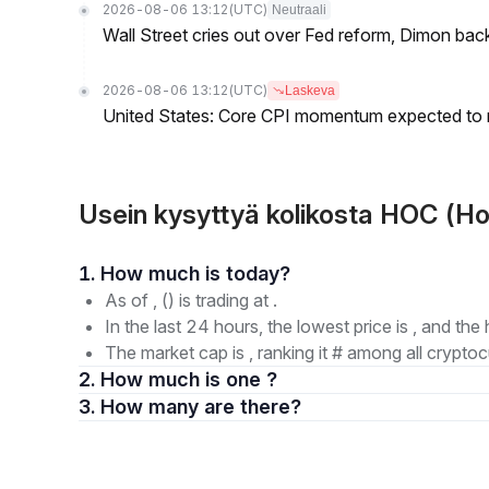
2026-08-06 13:12
(UTC)
Neutraali
Wall Street cries out over Fed reform, Dimon back
2026-08-06 13:12
(UTC)
Laskeva
United States: Core CPI momentum expected to re
Usein kysyttyä kolikosta HOC (H
1. How much is today?
As of , () is trading at .
In the last 24 hours, the lowest price is , and the 
The market cap is , ranking it # among all cryptoc
2. How much is one ?
3. How many are there?