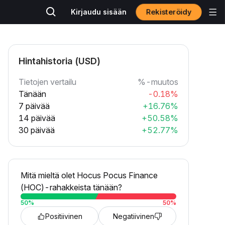
Rekisteröidy
Kirjaudu sisään
Hintahistoria (USD)
Tietojen vertailu
%-muutos
Tänään
-0.18%
7 päivää
+16.76%
14 päivää
+50.58%
30 päivää
+52.77%
Mitä mieltä olet Hocus Pocus Finance
(HOC)-rahakkeista tänään?
50
%
50
%
Positiivinen
Negatiivinen