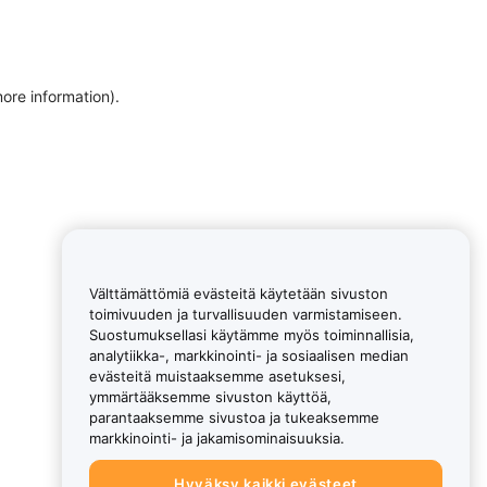
more information)
.
Välttämättömiä evästeitä käytetään sivuston
toimivuuden ja turvallisuuden varmistamiseen.
Suostumuksellasi käytämme myös toiminnallisia,
analytiikka-, markkinointi- ja sosiaalisen median
evästeitä muistaaksemme asetuksesi,
ymmärtääksemme sivuston käyttöä,
parantaaksemme sivustoa ja tukeaksemme
markkinointi- ja jakamisominaisuuksia.
Hyväksy kaikki evästeet