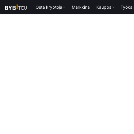
Osta kryptoja
Markkina
Kauppa
Työkal