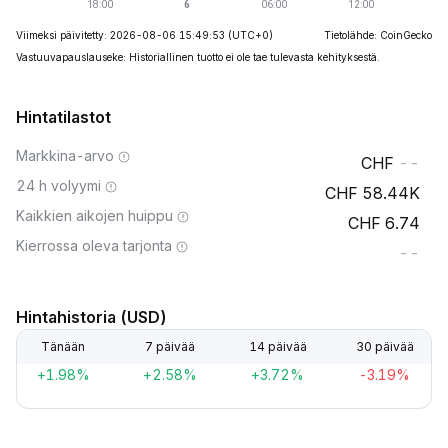
Viimeksi päivitetty: 2026-08-06 15:49:53
(UTC+0)
Tietolähde: CoinGecko
Vastuuvapauslauseke: Historiallinen tuotto ei ole tae tulevasta kehityksestä.
Hintatilastot
Markkina-arvo
--
24 h volyymi
58.44K
Kaikkien aikojen huippu
6.74
Kierrossa oleva tarjonta
--
Hintahistoria (USD)
Tänään
7 päivää
14 päivää
30 päivää
+1.98%
+2.58%
+3.72%
-3.19%