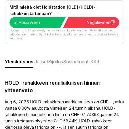
Mitä mieltä olet Holdstation [OLD] (HOLD)-
rahakkeista tänään?
Positiivinen
Negatiivinen
Huomautus: Tämä kysely heijastaa vain käyttäjien mielipiteitä eikä se ole
taloudellinen neuvo. Bybit EU ei tue sitä, eikä sen ole tarkoitus osoittaa tulevaa
kehitystä.
Yleiskatsaus
Uutiset
Sijoitus
Sosiaalinen
UKK:t
HOLD-rahakkeen reaaliaikaisen hinnan
yhteenveto
Aug 6, 2026 HOLD-rahakkeen markkina-arvo on CHF--, mikä
vastaa 0.00% muutosta viimeisen 24 tunnin aikana. HOLD-
rahakkeen tämänhetkinen hinta on CHF 0.174393, ja sen 24
tunnin treidausvolyymi on CHF 58.44K. HOLD-rahakkeen
kierrossa oleva tarjonta on --, ja sen suurin tarjonta on