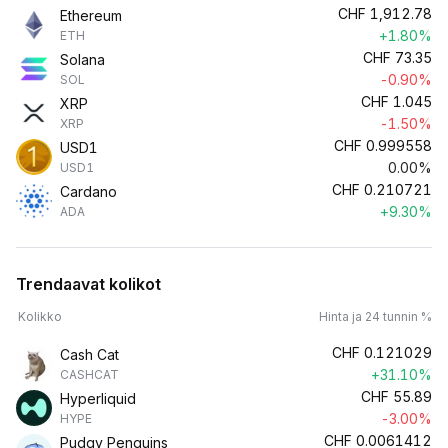
CHF
1,912.78
Ethereum
+1.80%
ETH
CHF
73.35
Solana
-0.90%
SOL
CHF
1.045
XRP
-1.50%
XRP
CHF
0.999558
USD1
0.00%
USD1
CHF
0.210721
Cardano
+9.30%
ADA
Trendaavat kolikot
Kolikko
Hinta ja 24 tunnin %
CHF
0.121029
Cash Cat
+31.10%
CASHCAT
CHF
55.89
Hyperliquid
-3.00%
HYPE
CHF
0.0061412
Pudgy Penguins