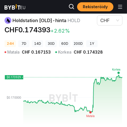
Rekisteröidy
Kryptohinnat
Holdstation [OLD]-hinta HOLD
Holdstation [OLD]-hinta
HOLD
CHF
CHF0.174393
+2.62%
24H
7D
14D
30D
60D
200D
1Y
Matala
CHF
0.167153
Korkea
CHF
0.174328