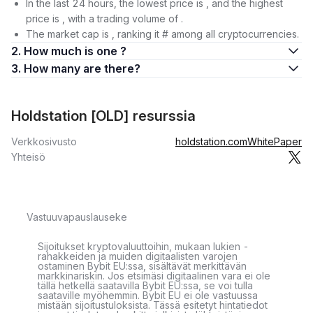
In the last 24 hours, the lowest price is , and the highest
price is , with a trading volume of .
The market cap is , ranking it # among all cryptocurrencies.
2. How much is one ?
3. How many are there?
Holdstation [OLD] resurssia
Verkkosivusto
holdstation.com
WhitePaper
Yhteisö
Vastuuvapauslauseke
Sijoitukset kryptovaluuttoihin, mukaan lukien -
rahakkeiden ja muiden digitaalisten varojen
ostaminen Bybit EU:ssa, sisältävät merkittävän
markkinariskin. Jos etsimäsi digitaalinen vara ei ole
tällä hetkellä saatavilla Bybit EU:ssa, se voi tulla
saataville myöhemmin. Bybit EU ei ole vastuussa
mistään sijoitustuloksista. Tässä esitetyt hintatiedot