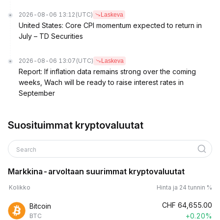
2026-08-06 13:12
(UTC)
Laskeva
United States: Core CPI momentum expected to return in
July – TD Securities
2026-08-06 13:07
(UTC)
Laskeva
Report: If inflation data remains strong over the coming
weeks, Wach will be ready to raise interest rates in
September
Suosituimmat kryptovaluutat
Search
Markkina-arvoltaan suurimmat kryptovaluutat
Kolikko
Hinta ja 24 tunnin %
CHF
64,655.00
Bitcoin
+0.20%
BTC