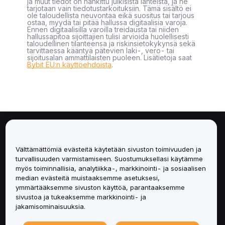
ja muut tiedot on hankittu julkisista lähteistä, ja ne
tarjotaan vain tiedotustarkoituksiin. Tämä sisältö ei
ole taloudellista neuvontaa eikä suositus tai tarjous
ostaa, myydä tai pitää hallussa digitaalisia varoja.
Ennen digitaalisilla varoilla treidausta tai niiden
hallussapitoa sijoittajien tulisi arvioida huolellisesti
taloudellinen tilanteensa ja riskinsietokykynsä sekä
tarvittaessa kääntyä pätevien laki-, vero- tai
sijoitusalan ammattilaisten puoleen. Lisätietoja saat
Bybit EU:n käyttöehdoista
.
Tietoa
Välttämättömiä evästeitä käytetään sivuston toimivuuden ja
Palvelut
turvallisuuden varmistamiseen. Suostumuksellasi käytämme
myös toiminnallisia, analytiikka-, markkinointi- ja sosiaalisen
median evästeitä muistaaksemme asetuksesi,
Tuki
ymmärtääksemme sivuston käyttöä, parantaaksemme
sivustoa ja tukeaksemme markkinointi- ja
Tuotteet
jakamisominaisuuksia.