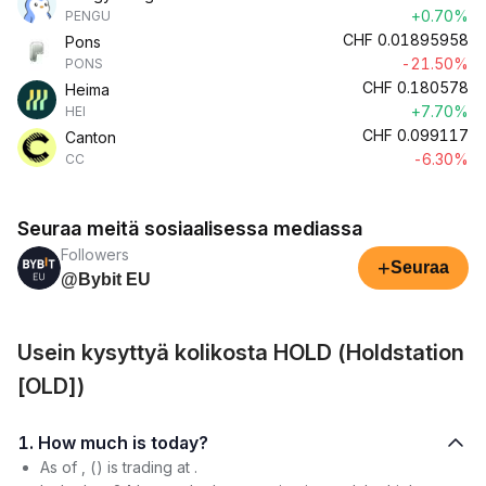
+0.70%
PENGU
CHF
0.01895958
Pons
-21.50%
PONS
CHF
0.180578
Heima
+7.70%
HEI
CHF
0.099117
Canton
-6.30%
CC
Seuraa meitä sosiaalisessa mediassa
Followers
+
Seuraa
@Bybit EU
Usein kysyttyä kolikosta HOLD (Holdstation
[OLD])
1. How much is today?
As of , () is trading at .