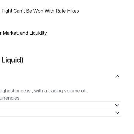
 Fight Can’t Be Won With Rate Hikes
Market, and Liquidity
 Liquid)
highest price is , with a trading volume of .
urrencies.