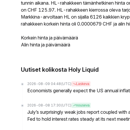
tunnin aikana. HL-rahakkeen tämänhetkinen hinta o
on CHF 125.97. HL-rahakkeen kierrossa oleva tarjon
Markkina-arvoltaan HL on sijalla 6126 kaikkien kry
rahakkeen korkein hinta oli 0.0000679 CHF ja alin 
Korkein hinta ja päivämäärä
Alin hinta ja päivämäärä
Uutiset kolikosta Holy Liquid
2026-08-09 04:48
(UTC)
Laskeva
Economists generally expect the US annual inflatio
2026-08-08 17:30
(UTC)
nouseva
July’s surprisingly weak jobs report coupled with 
Fed to hold interest rates steady at its next m