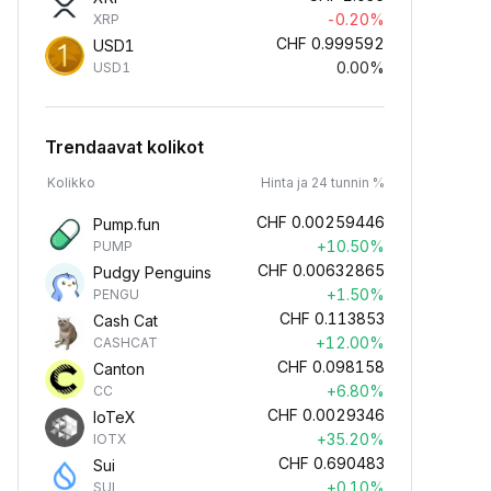
-0.20%
XRP
CHF
0.999592
USD1
0.00%
USD1
Trendaavat kolikot
Kolikko
Hinta ja 24 tunnin %
CHF
0.00259446
Pump.fun
+10.50%
PUMP
CHF
0.00632865
Pudgy Penguins
+1.50%
PENGU
CHF
0.113853
Cash Cat
+12.00%
CASHCAT
CHF
0.098158
Canton
+6.80%
CC
CHF
0.0029346
IoTeX
+35.20%
IOTX
CHF
0.690483
Sui
+0.10%
SUI