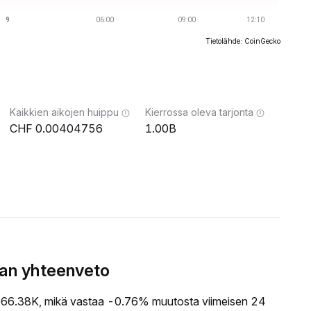
Tietolähde: CoinGecko
Kaikkien aikojen huippu
Kierrossa oleva tarjonta
0.00404756
1.00B
nan yhteenveto
6.38K, mikä vastaa -0.76% muutosta viimeisen 24