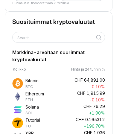
Huomautus: tiedot ovat vain viitteellisiä.
Suosituimmat kryptovaluutat
Search
Markkina-arvoltaan suurimmat
kryptovaluutat
Kolikko
Hinta ja 24 tunnin %
CHF
64,891.00
Bitcoin
-0.10%
BTC
CHF
1,915.99
Ethereum
-0.10%
ETH
CHF
76.29
Solana
+1.90%
SOL
CHF
0.165312
Tutorial
+196.70%
TUT
CHF
1.036
XRP