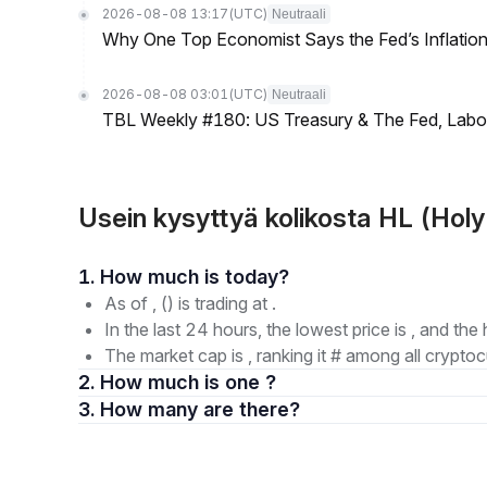
2026-08-08 13:17
(UTC)
Neutraali
Why One Top Economist Says the Fed’s Inflation
2026-08-08 03:01
(UTC)
Neutraali
TBL Weekly #180: US Treasury & The Fed, Labor 
Usein kysyttyä kolikosta HL (Holy
1. How much is today?
As of , () is trading at .
In the last 24 hours, the lowest price is , and the 
The market cap is , ranking it # among all cryptoc
2. How much is one ?
3. How many are there?