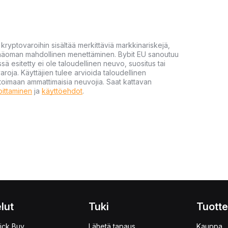
yptovaroihin sisältää merkittäviä markkinariskejä,
 pääoman mahdollinen menettäminen. Bybit EU sanoutuu
ssä esitetty ei ole taloudellinen neuvo, suositus tai
varoja. Käyttäjien tulee arvioida taloudellinen
ultoimaan ammattimaisia neuvojia. Saat kattavan
moittaminen
ja
käyttöehdot
.
lut
Tuki
Tuotte
ick Buy
Lähetä tapaus
Kauppa