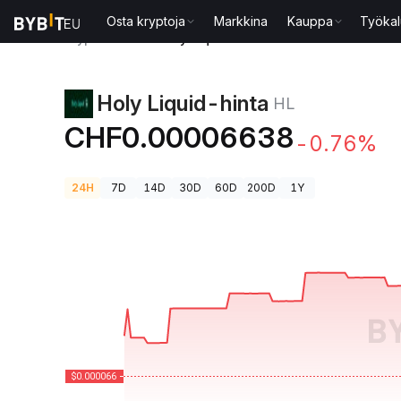
Osta kryptoja
Markkina
Kauppa
Työkal
Kryptohinnat
Holy Liquid-hinta HL
Holy Liquid-hinta
HL
CHF0.00006638
-0.76%
24H
7D
14D
30D
60D
200D
1Y