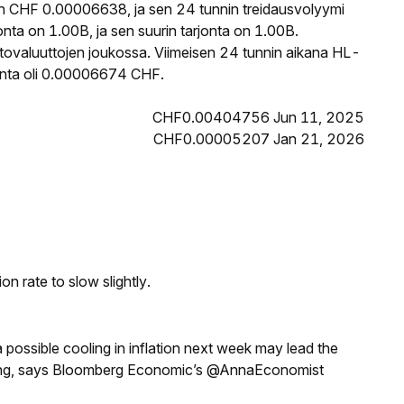
n CHF 0.00006638, ja sen 24 tunnin treidausvolyymi
ta on 1.00B, ja sen suurin tarjonta on 1.00B.
ptovaluuttojen joukossa. Viimeisen 24 tunnin aikana HL-
hinta oli 0.00006674 CHF.
CHF0.00404756 Jun 11, 2025
CHF0.00005207 Jan 21, 2026
n rate to slow slightly.
a possible cooling in inflation next week may lead the
eeting, says Bloomberg Economic’s @AnnaEconomist