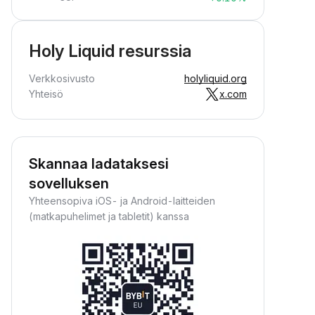
Holy Liquid resurssia
Verkkosivusto
holyliquid.org
Yhteisö
x.com
Skannaa ladataksesi
sovelluksen
Yhteensopiva iOS- ja Android-laitteiden
(matkapuhelimet ja tabletit) kanssa