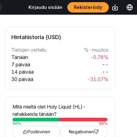
Rekisteröidy
Kirjaudu sisään
Hintahistoria (USD)
Tietojen vertailu
%-muutos
Tänään
-0.78%
7 päivää
--
14 päivää
--
30 päivää
-31.07%
Mitä mieltä olet Holy Liquid (HL)-
rahakkeista tänään?
50
%
50
%
Positiivinen
Negatiivinen