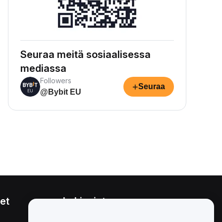
Seuraa meitä sosiaalisessa
mediassa
Followers
+
Seuraa
@Bybit EU
et
Lakiasiat
Eturistiriitapolitiikka