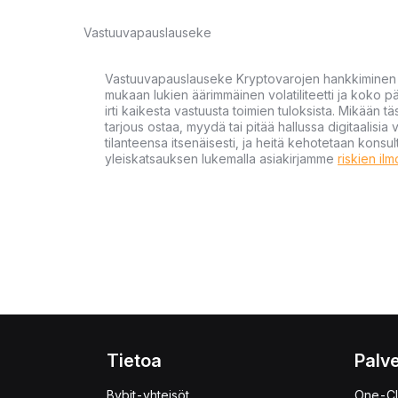
Vastuuvapauslauseke
Vastuuvapauslauseke Kryptovarojen hankkiminen kr
mukaan lukien äärimmäinen volatiliteetti ja koko
irti kaikesta vastuusta toimien tuloksista. Mikään tä
tarjous ostaa, myydä tai pitää hallussa digitaalisia 
tilanteensa itsenäisesti, ja heitä kehotetaan kons
yleiskatsauksen lukemalla asiakirjamme
riskien il
Tietoa
Palve
Bybit-yhteisöt
One-Cl