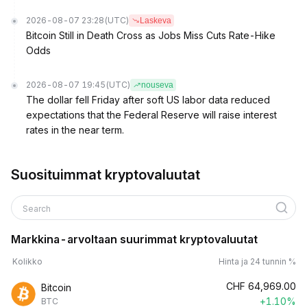
2026-08-07 23:28
(UTC)
Laskeva
Bitcoin Still in Death Cross as Jobs Miss Cuts Rate-Hike
Odds
2026-08-07 19:45
(UTC)
nouseva
The dollar fell Friday after soft US labor data reduced
expectations that the Federal Reserve will raise interest
rates in the near term.
Suosituimmat kryptovaluutat
Search
Markkina-arvoltaan suurimmat kryptovaluutat
Kolikko
Hinta ja 24 tunnin %
CHF
64,969.00
Bitcoin
+1.10%
BTC