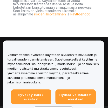
digitaalisia varoja. Käyttäjien tulee arvioida
taloudellinen tilanteensa itsenäisesti, ja heitä
kehotetaan konsultoimaan ammattimaisia neuvojia.
Saat kattavan yleiskatsauksen lukemalla
asiakirjamme
riskien ilmoittaminen
ja
käyttöehdot
.
Tietoa
Välttämättömiä evästeitä käytetään sivuston toimivuuden ja
Palvelut
turvallisuuden varmistamiseen. Suostumuksellasi käytämme
myös toiminnallisia, analytiikka-, markkinointi- ja sosiaalisen
median evästeitä muistaaksemme asetuksesi,
Tuki
ymmärtääksemme sivuston käyttöä, parantaaksemme
sivustoa ja tukeaksemme markkinointi- ja
Tuotteet
jakamisominaisuuksia.
Lakiasiat
Hyväksy kaikki
Hylkää valinnaiset
evästeet
evästeet