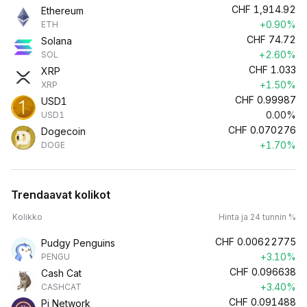
CHF
1,914.92
Ethereum
+0.90%
ETH
CHF
74.72
Solana
+2.60%
SOL
CHF
1.033
XRP
+1.50%
XRP
CHF
0.99987
USD1
0.00%
USD1
CHF
0.070276
Dogecoin
+1.70%
DOGE
Trendaavat kolikot
Kolikko
Hinta ja 24 tunnin %
CHF
0.00622775
Pudgy Penguins
+3.10%
PENGU
CHF
0.096638
Cash Cat
+3.40%
CASHCAT
CHF
0.091488
Pi Network