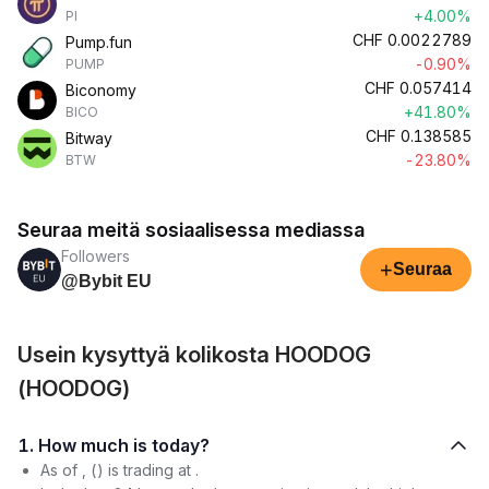
+4.00%
PI
CHF
0.0022789
Pump.fun
-0.90%
PUMP
CHF
0.057414
Biconomy
+41.80%
BICO
CHF
0.138585
Bitway
-23.80%
BTW
Seuraa meitä sosiaalisessa mediassa
Followers
+
Seuraa
@Bybit EU
Usein kysyttyä kolikosta HOODOG
(HOODOG)
1. How much is today?
As of , () is trading at .