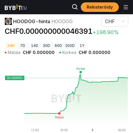
Rekisteröidy
Kryptohinnat
HOODOG-hinta HOODOG
HOODOG-hinta
HOODOG
CHF
CHF0.000000000046391
+198.90%
24H
7D
14D
30D
60D
200D
1Y
Matala
CHF
0.000000
Korkea
CHF
0.000000