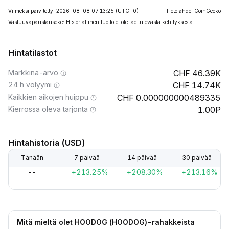
Viimeksi päivitetty: 2026-08-08 07:13:25
(UTC+0)
Tietolähde: CoinGecko
Vastuuvapauslauseke: Historiallinen tuotto ei ole tae tulevasta kehityksestä.
Hintatilastot
Markkina-arvo
46.39K
24 h volyymi
14.74K
Kaikkien aikojen huippu
0.000000000489335
Kierrossa oleva tarjonta
1.00P
Hintahistoria (USD)
Tänään
7 päivää
14 päivää
30 päivää
--
+213.25%
+208.30%
+213.16%
Mitä mieltä olet HOODOG (HOODOG)-rahakkeista