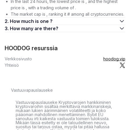
In the last 24 hours, the lowest price is , and the highest
price is , with a trading volume of .
The market cap is , ranking it # among all cryptocurrencies.
2. How much is one ?
3. How many are there?
HOODOG resurssia
Verkkosivusto
hoodog.vip
Yhteisö
Vastuuvapauslauseke
Vastuuvapauslauseke Kryptovarojen hankkiminen
kryptovaroihin sisältää merkittäviä markkinariskejä,
mukaan lukien äärimmäinen volatiliteetti ja koko
pääoman mahdollinen menettäminen. Bybit EU
sanoutuu irti kaikesta vastuusta toimien tuloksista.
Mikään tässä esitetty ei ole taloudellinen neuvo,
suositus tai tarjous ostaa, myydä tai pitää hallussa