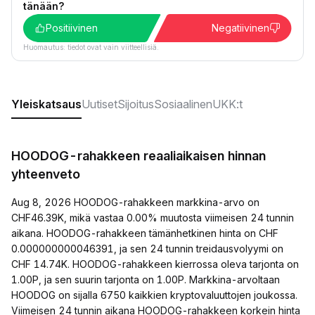
tänään?
Positiivinen
Negatiivinen
Huomautus: tiedot ovat vain viitteellisiä.
Yleiskatsaus
Uutiset
Sijoitus
Sosiaalinen
UKK:t
HOODOG-rahakkeen reaaliaikaisen hinnan
yhteenveto
Aug 8, 2026 HOODOG-rahakkeen markkina-arvo on
CHF46.39K, mikä vastaa 0.00% muutosta viimeisen 24 tunnin
aikana. HOODOG-rahakkeen tämänhetkinen hinta on CHF
0.000000000046391, ja sen 24 tunnin treidausvolyymi on
CHF 14.74K. HOODOG-rahakkeen kierrossa oleva tarjonta on
1.00P, ja sen suurin tarjonta on 1.00P. Markkina-arvoltaan
HOODOG on sijalla 6750 kaikkien kryptovaluuttojen joukossa.
Viimeisen 24 tunnin aikana HOODOG-rahakkeen korkein hinta