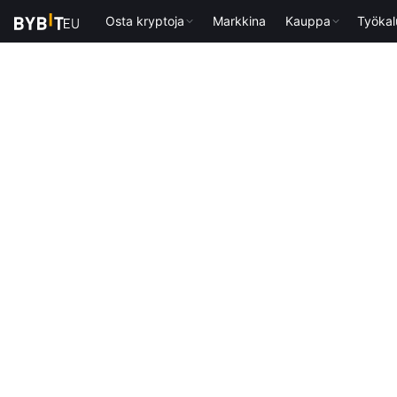
Osta kryptoja
Markkina
Kauppa
Työkal