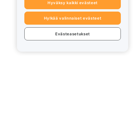
Hyväksy kaikki evästeet
Hylkää valinnaiset evästeet
Evästeasetukset
eet
Lakiasiat
Eturistiriitapolitiikka
Yhteenveto säilytys- ja
hallinnointikäytännöstä
rd
ESG-tiedot