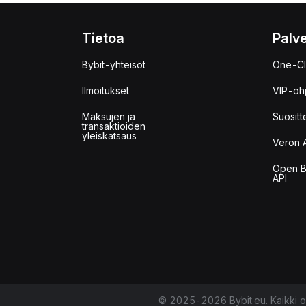
Tietoa
Palve
Bybit-yhteisöt
One-Cl
Ilmoitukset
VIP-oh
Maksujen ja
Suositt
transaktioiden
yleiskatsaus
Veron 
Open B
API
© 2025-2026 Bybit.eu. Kaikki o