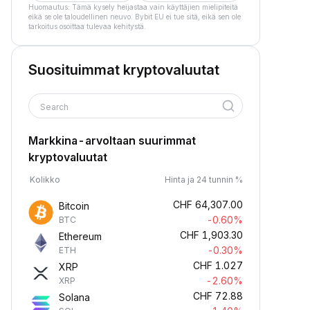
Huomautus: Tämä kysely heijastaa vain käyttäjien mielipiteitä
eikä se ole taloudellinen neuvo. Bybit EU ei tue sitä, eikä sen ole
tarkoitus osoittaa tulevaa kehitystä.
Suosituimmat kryptovaluutat
Search
Markkina-arvoltaan suurimmat
kryptovaluutat
Kolikko
Hinta ja 24 tunnin %
CHF
64,307.00
Bitcoin
-0.60%
BTC
CHF
1,903.30
Ethereum
-0.30%
ETH
CHF
1.027
XRP
-2.60%
XRP
CHF
72.88
Solana