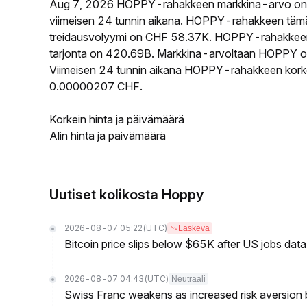
Aug 7, 2026 HOPPY-rahakkeen markkina-arvo on
viimeisen 24 tunnin aikana. HOPPY-rahakkeen tämä
treidausvolyymi on CHF 58.37K. HOPPY-rahakkeen k
tarjonta on 420.69B. Markkina-arvoltaan HOPPY on s
Viimeisen 24 tunnin aikana HOPPY-rahakkeen korkein
0.00000207 CHF.
Korkein hinta ja päivämäärä
Alin hinta ja päivämäärä
Uutiset kolikosta Hoppy
2026-08-07 05:22
(UTC)
Laskeva
Bitcoin price slips below $65K after US jobs data
2026-08-07 04:43
(UTC)
Neutraali
Swiss Franc weakens as increased risk aversion