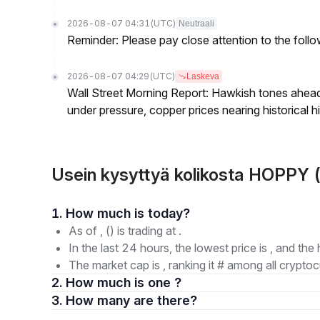
2026-08-07 04:31
(UTC)
Neutraali
Reminder: Please pay close attention to the followi
2026-08-07 04:29
(UTC)
Laskeva
Wall Street Morning Report: Hawkish tones ahead
under pressure, copper prices nearing historical h
Usein kysyttyä kolikosta HOPPY 
1. How much is today?
As of , () is trading at .
In the last 24 hours, the lowest price is , and the 
The market cap is , ranking it # among all cryptoc
2. How much is one ?
3. How many are there?