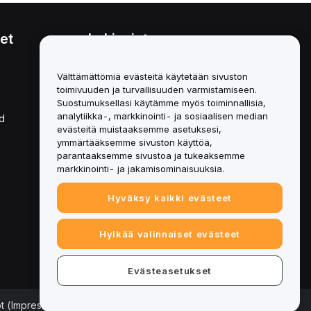
et
Lakiasiat
Eturistiriitapolitiikka
Välttämättömiä evästeitä käytetään sivuston
toimivuuden ja turvallisuuden varmistamiseen.
Yhteenveto säilytys- ja
hallinnointikäytännöstä
Suostumuksellasi käytämme myös toiminnallisia,
analytiikka-, markkinointi- ja sosiaalisen median
d
ESG-tiedot
evästeitä muistaaksemme asetuksesi,
ymmärtääksemme sivuston käyttöä,
Crypto-Asset White Papers
parantaaksemme sivustoa ja tukeaksemme
markkinointi- ja jakamisominaisuuksia.
Hyväksy kaikki evästeet
Hylkää valinnaiset evästeet
Evästeasetukset
ot (Impressum)
|
Evästeasetukset