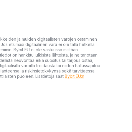
akkeiden ja muiden digitaalisten varojen ostaminen
Jos etsimäsi digitaalinen vara ei ole tällä hetkellä
öhemmin. Bybit EU ei ole vastuussa mistään
tiedot on hankittu julkisista lähteistä, ja ne tarjotaan
dellista neuvontaa eikä suositus tai tarjous ostaa,
gitaalisilla varoilla treidausta tai niiden hallussapitoa
en tilanteensa ja riskinsietokykynsä sekä tarvittaessa
tilaisten puoleen. Lisätietoja saat
Bybit EU:n