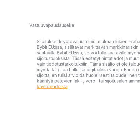
Vastuuvapauslauseke
Sijoitukset kryptovaluuttoihin, mukaan lukien -rah
Bybit EU:ssa, sisältävät merkittävän markkinariskin. 
saatavilla Bybit EU:ssa, se voi tulla saataville my
sijoitustuloksista. Tässä esitetyt hintatiedot ja muut 
vain tiedotustarkoituksiin. Tämä sisältö ei ole talou
myydä tai pitää hallussa digitaalisia varoja. Ennen di
sijoittajien tulisi arvioida huolellisesti taloudellin
kääntyä pätevien laki-, vero- tai sijoitusalan ammat
käyttöehdoista
.