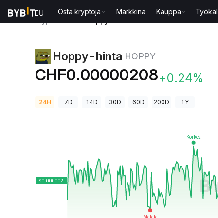
Osta kryptoja
Markkina
Kauppa
Työkal
Kryptohinnat
Hoppy-hinta HOPPY
Hoppy-hinta
HOPPY
CHF0.00000208
+0.24%
24H
7D
14D
30D
60D
200D
1Y