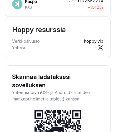
CHF
0.02567274
Kaspa
-2.40%
KAS
Hoppy resurssia
Verkkosivusto
hoppy.vip
Yhteisö
Skannaa ladataksesi
sovelluksen
Yhteensopiva iOS- ja Android-laitteiden
(matkapuhelimet ja tabletit) kanssa