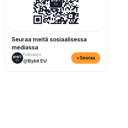
Seuraa meitä sosiaalisessa
mediassa
Followers
+
Seuraa
@Bybit EU