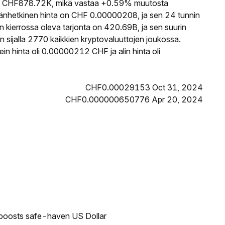
 CHF878.72K, mikä vastaa +0.59% muutosta
nhetkinen hinta on CHF 0.00000208, ja sen 24 tunnin
ierrossa oleva tarjonta on 420.69B, ja sen suurin
ijalla 2770 kaikkien kryptovaluuttojen joukossa.
 hinta oli 0.00000212 CHF ja alin hinta oli
CHF0.00029153 Oct 31, 2024
CHF0.000000650776 Apr 20, 2024
 boosts safe-haven US Dollar