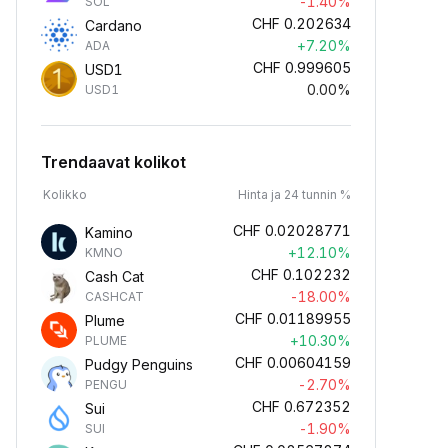
-1.40%
SOL
CHF
0.202634
Cardano
+7.20%
ADA
CHF
0.999605
USD1
0.00%
USD1
Trendaavat kolikot
Kolikko
Hinta ja 24 tunnin %
CHF
0.02028771
Kamino
+12.10%
KMNO
CHF
0.102232
Cash Cat
-18.00%
CASHCAT
CHF
0.01189955
Plume
+10.30%
PLUME
CHF
0.00604159
Pudgy Penguins
-2.70%
PENGU
CHF
0.672352
Sui
-1.90%
SUI