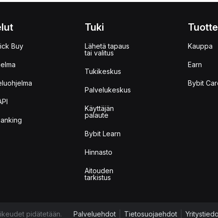
lut
Tuki
Tuotte
ick Buy
Lähetä tapaus
Kauppa
tai valitus
jelma
Earn
Tukikeskus
eluohjelma
Bybit Car
Palvelukeskus
API
Käyttäjän
palaute
anking
Bybit Learn
Hinnasto
Aitouden
tarkistus
ikeudet pidätetään.
Palveluehdot
|
Tietosuojaehdot
|
Yritystied