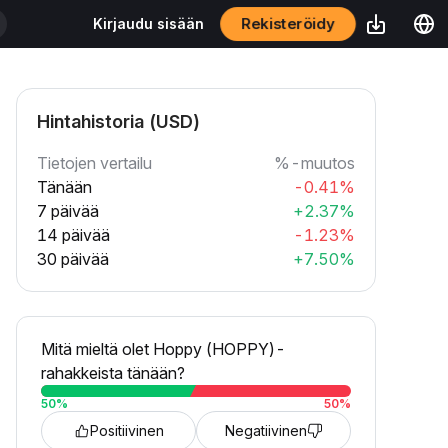
Rekisteröidy
Kirjaudu sisään
Hintahistoria (USD)
Tietojen vertailu
%-muutos
Tänään
-0.41%
7 päivää
+2.37%
14 päivää
-1.23%
30 päivää
+7.50%
Mitä mieltä olet Hoppy (HOPPY)-
rahakkeista tänään?
50
%
50
%
Positiivinen
Negatiivinen