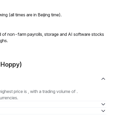
ng (all times are in Beijing time).
 of non-farm payrolls, storage and AI software stocks
ighs.
(Hoppy)
highest price is , with a trading volume of .
urrencies.