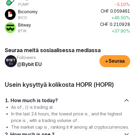
-5.10%
PUMP
CHF
0.059461
Biconomy
+46.50%
BICO
CHF
0.210928
Bitway
+37.90%
BTW
Seuraa meitä sosiaalisessa mediassa
Followers
+
Seuraa
@Bybit EU
Usein kysyttyä kolikosta HOPR (HOPR)
1. How much is today?
As of , () is trading at .
In the last 24 hours, the lowest price is , and the highest
price is , with a trading volume of .
The market cap is , ranking it # among all cryptocurrencies.
2. How much is one ?