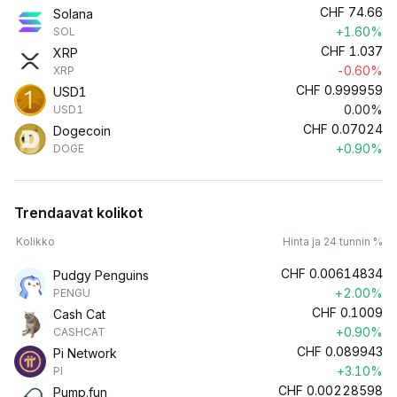
CHF
74.66
Solana
+1.60%
SOL
CHF
1.037
XRP
-0.60%
XRP
CHF
0.999959
USD1
0.00%
USD1
CHF
0.07024
Dogecoin
+0.90%
DOGE
Trendaavat kolikot
Kolikko
Hinta ja 24 tunnin %
CHF
0.00614834
Pudgy Penguins
+2.00%
PENGU
CHF
0.1009
Cash Cat
+0.90%
CASHCAT
CHF
0.089943
Pi Network
+3.10%
PI
CHF
0.00228598
Pump.fun