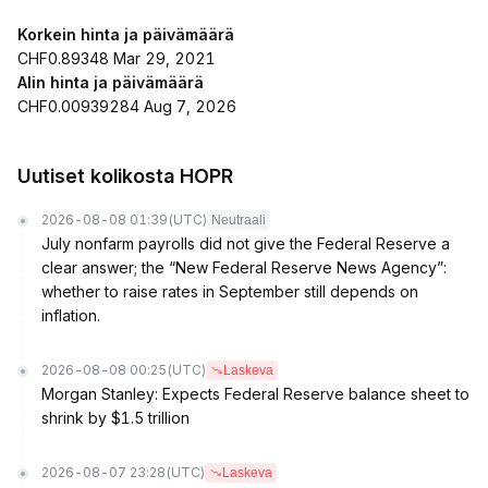
Korkein hinta ja päivämäärä
CHF0.89348 Mar 29, 2021
Alin hinta ja päivämäärä
CHF0.00939284 Aug 7, 2026
Uutiset kolikosta HOPR
2026-08-08 01:39
(UTC)
Neutraali
July nonfarm payrolls did not give the Federal Reserve a
clear answer; the “New Federal Reserve News Agency”:
whether to raise rates in September still depends on
inflation.
2026-08-08 00:25
(UTC)
Laskeva
Morgan Stanley: Expects Federal Reserve balance sheet to
shrink by $1.5 trillion
2026-08-07 23:28
(UTC)
Laskeva