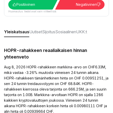
Positiivinen
Negatiivinen
Huomautus: tiedot ovat vain viitteellisiä.
Yleiskatsaus
Uutiset
Sijoitus
Sosiaalinen
UKK:t
HOPR-rahakkeen reaaliaikaisen hinnan
yhteenveto
Aug 8, 2026 HOPR-rahakkeen markkina-arvo on CHF6.33M,
mikä vastaa -3.26% muutosta viimeisen 24 tunnin aikana.
HOPR-rahakkeen tämänhetkinen hinta on CHF 0.00951251, ja
sen 24 tunnin treidausvolyymi on CHF 68.84K. HOPR-
rahakkeen kierrossa oleva tarjonta on 666.25M, ja sen suurin
tarjonta on 1.00B. Markkina-arvoltaan HOPR on sijalla 1286
kaikkien kryptovaluuttojen joukossa. Viimeisen 24 tunnin
aikana HOPR-rahakkeen korkein hinta oli 0.00980111 CHF ja
alin hinta oli 0.00939664 CHF.