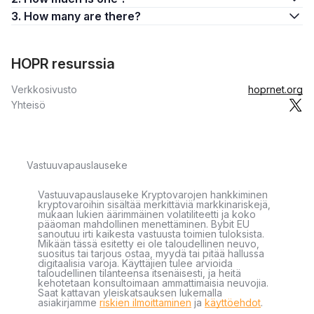
3. How many are there?
HOPR resurssia
Verkkosivusto
hoprnet.org
Yhteisö
Vastuuvapauslauseke
Vastuuvapauslauseke Kryptovarojen hankkiminen
kryptovaroihin sisältää merkittäviä markkinariskejä,
mukaan lukien äärimmäinen volatiliteetti ja koko
pääoman mahdollinen menettäminen. Bybit EU
sanoutuu irti kaikesta vastuusta toimien tuloksista.
Mikään tässä esitetty ei ole taloudellinen neuvo,
suositus tai tarjous ostaa, myydä tai pitää hallussa
digitaalisia varoja. Käyttäjien tulee arvioida
taloudellinen tilanteensa itsenäisesti, ja heitä
kehotetaan konsultoimaan ammattimaisia neuvojia.
Saat kattavan yleiskatsauksen lukemalla
asiakirjamme
riskien ilmoittaminen
ja
käyttöehdot
.