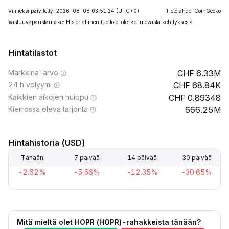
Viimeksi päivitetty: 2026-08-08 03:51:24
(UTC+0)
Tietolähde: CoinGecko
Vastuuvapauslauseke: Historiallinen tuotto ei ole tae tulevasta kehityksestä.
Hintatilastot
Markkina-arvo
6.33M
24 h volyymi
68.84K
Kaikkien aikojen huippu
0.89348
Kierrossa oleva tarjonta
666.25M
Hintahistoria (USD)
Tänään
7 päivää
14 päivää
30 päivää
-2.62%
-5.56%
-12.35%
-30.65%
Mitä mieltä olet HOPR (HOPR)-rahakkeista tänään?