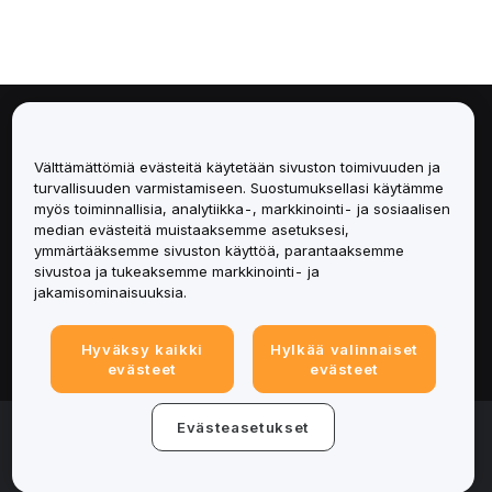
Tietoa
Välttämättömiä evästeitä käytetään sivuston toimivuuden ja
Palvelut
turvallisuuden varmistamiseen. Suostumuksellasi käytämme
myös toiminnallisia, analytiikka-, markkinointi- ja sosiaalisen
median evästeitä muistaaksemme asetuksesi,
Tuki
ymmärtääksemme sivuston käyttöä, parantaaksemme
sivustoa ja tukeaksemme markkinointi- ja
Tuotteet
jakamisominaisuuksia.
Lakiasiat
Hyväksy kaikki
Hylkää valinnaiset
evästeet
evästeet
© 2025-2026 Bybit.eu. Kaikki oikeudet pidätetään.
Evästeasetukset
Palveluehdot
|
Tietosuojaehdot
|
Yritystiedot
(Impressum)
|
Evästeasetukset