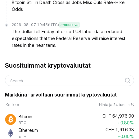
Bitcoin Still in Death Cross as Jobs Miss Cuts Rate-Hike
Odds
2026-08-07 19:45
(UTC)
nouseva
The dollar fell Friday after soft US labor data reduced
expectations that the Federal Reserve will raise interest
rates in the near term.
Suosituimmat kryptovaluutat
Search
Markkina-arvoltaan suurimmat kryptovaluutat
Kolikko
Hinta ja 24 tunnin %
CHF
64,976.00
Bitcoin
+0.80%
BTC
CHF
1,916.38
Ethereum
+0.60%
ETH