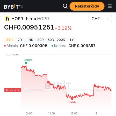
Rekisteröidy
Kryptohinnat
HOPR-hinta HOPR
HOPR-hinta
HOPR
CHF
CHF0.00951251
-3.19%
24H
7D
14D
30D
60D
200D
1Y
Matala
CHF
0.009398
Korkea
CHF
0.009857