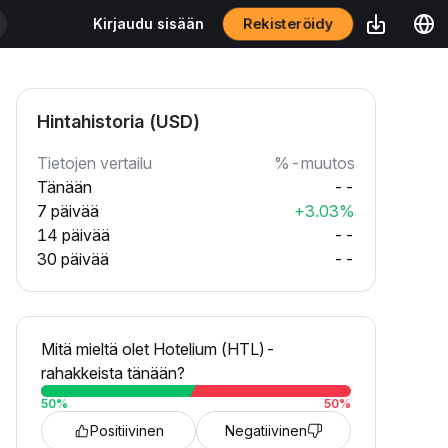
Rekisteröidy
Kirjaudu sisään
Hintahistoria (USD)
Tietojen vertailu
%-muutos
Tänään
--
7 päivää
+3.03%
14 päivää
--
30 päivää
--
Mitä mieltä olet Hotelium (HTL)-
rahakkeista tänään?
50
%
50
%
Positiivinen
Negatiivinen