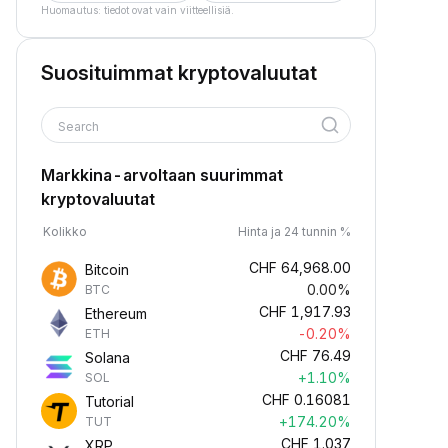
Huomautus: tiedot ovat vain viitteellisiä.
Suosituimmat kryptovaluutat
Search
Markkina-arvoltaan suurimmat
kryptovaluutat
Kolikko
Hinta ja 24 tunnin %
CHF
64,968.00
Bitcoin
0.00%
BTC
CHF
1,917.93
Ethereum
-0.20%
ETH
CHF
76.49
Solana
+1.10%
SOL
CHF
0.16081
Tutorial
+174.20%
TUT
CHF
1.037
XRP