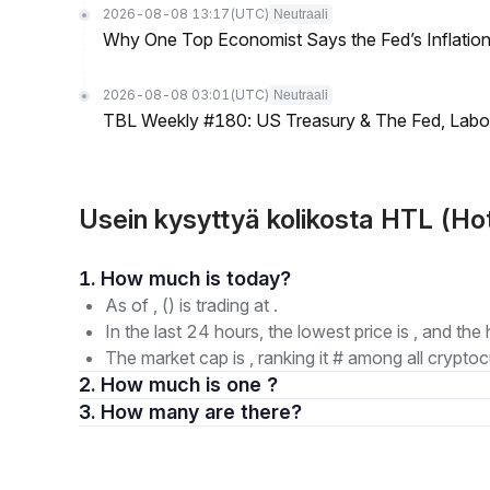
2026-08-08 13:17
(UTC)
Neutraali
Why One Top Economist Says the Fed’s Inflation
2026-08-08 03:01
(UTC)
Neutraali
TBL Weekly #180: US Treasury & The Fed, Labor 
Usein kysyttyä kolikosta HTL (Ho
1. How much is today?
As of , () is trading at .
In the last 24 hours, the lowest price is , and the 
The market cap is , ranking it # among all cryptoc
2. How much is one ?
3. How many are there?