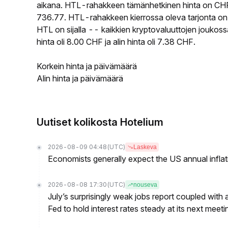
aikana. HTL-rahakkeen tämänhetkinen hinta on CHF 
736.77. HTL-rahakkeen kierrossa oleva tarjonta on 
HTL on sijalla -- kaikkien kryptovaluuttojen jouko
hinta oli 8.00 CHF ja alin hinta oli 7.38 CHF.
Korkein hinta ja päivämäärä
Alin hinta ja päivämäärä
Uutiset kolikosta Hotelium
2026-08-09 04:48
(UTC)
Laskeva
Economists generally expect the US annual inflatio
2026-08-08 17:30
(UTC)
nouseva
July’s surprisingly weak jobs report coupled with 
Fed to hold interest rates steady at its next m