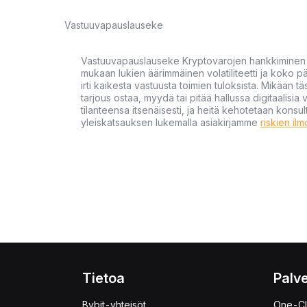
Vastuuvapauslauseke
Vastuuvapauslauseke Kryptovarojen hankkiminen kr
mukaan lukien äärimmäinen volatiliteetti ja koko
irti kaikesta vastuusta toimien tuloksista. Mikään tä
tarjous ostaa, myydä tai pitää hallussa digitaalisia 
tilanteensa itsenäisesti, ja heitä kehotetaan kons
yleiskatsauksen lukemalla asiakirjamme
riskien il
Tietoa
Palve
Bybit-yhteisöt
One-Cl