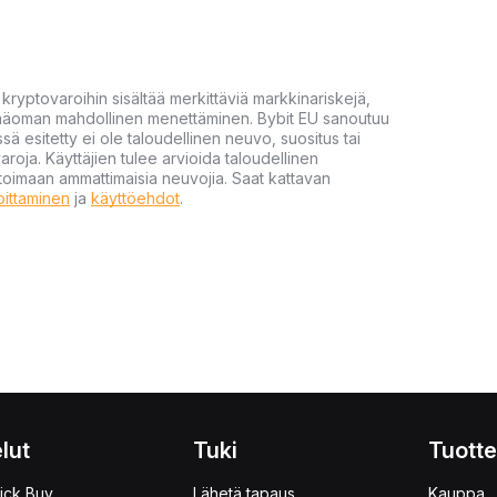
yptovaroihin sisältää merkittäviä markkinariskejä,
 pääoman mahdollinen menettäminen. Bybit EU sanoutuu
ssä esitetty ei ole taloudellinen neuvo, suositus tai
varoja. Käyttäjien tulee arvioida taloudellinen
ultoimaan ammattimaisia neuvojia. Saat kattavan
moittaminen
ja
käyttöehdot
.
lut
Tuki
Tuotte
ick Buy
Lähetä tapaus
Kauppa