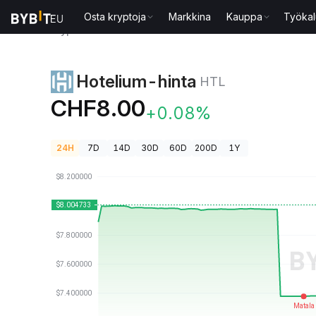
Osta kryptoja
Markkina
Kauppa
Työkal
Kryptohinnat
Hotelium-hinta HTL
Hotelium-hinta
HTL
CHF8.00
+0.08%
24H
7D
14D
30D
60D
200D
1Y