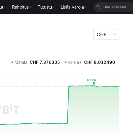
ut
Rahoitus
Tutustu
Lisää varoja
CHF
Matala
CHF
7.376305
Korkea
CHF
8.012490