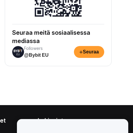
Seuraa meitä sosiaalisessa
mediassa
Followers
+
Seuraa
@Bybit EU
et
Lakiasiat
Eturistiriitapolitiikka