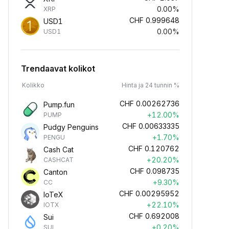
0.00%
XRP
CHF
0.999648
USD1
0.00%
USD1
Trendaavat kolikot
Kolikko
Hinta ja 24 tunnin %
CHF
0.00262736
Pump.fun
+12.00%
PUMP
CHF
0.00633335
Pudgy Penguins
+1.70%
PENGU
CHF
0.120762
Cash Cat
+20.20%
CASHCAT
CHF
0.098735
Canton
+9.30%
CC
CHF
0.00295952
IoTeX
+22.10%
IOTX
CHF
0.692008
Sui
+0.20%
SUI