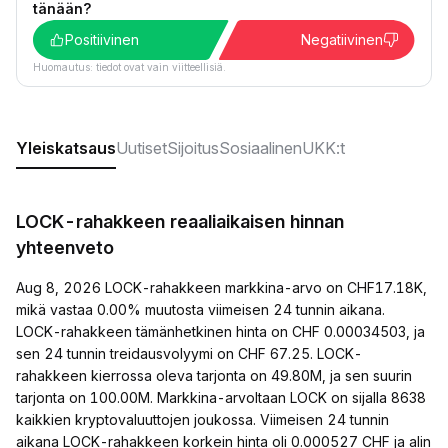
tänään?
Positiivinen
Negatiivinen
Huomautus: tiedot ovat vain viitteellisiä.
Yleiskatsaus
Uutiset
Sijoitus
Sosiaalinen
UKK:t
LOCK-rahakkeen reaaliaikaisen hinnan
yhteenveto
Aug 8, 2026 LOCK-rahakkeen markkina-arvo on CHF17.18K,
mikä vastaa 0.00% muutosta viimeisen 24 tunnin aikana.
LOCK-rahakkeen tämänhetkinen hinta on CHF 0.00034503, ja
sen 24 tunnin treidausvolyymi on CHF 67.25. LOCK-
rahakkeen kierrossa oleva tarjonta on 49.80M, ja sen suurin
tarjonta on 100.00M. Markkina-arvoltaan LOCK on sijalla 8638
kaikkien kryptovaluuttojen joukossa. Viimeisen 24 tunnin
aikana LOCK-rahakkeen korkein hinta oli 0.000527 CHF ja alin