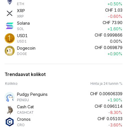
+0.50%
ETH
CHF
1.03
XRP
-0.60%
XRP
CHF
73.90
Solana
+1.60%
SOL
CHF
0.999866
USD1
0.00%
USD1
CHF
0.069879
Dogecoin
+0.90%
DOGE
Trendaavat kolikot
Kolikko
Hinta ja 24 tunnin %
CHF
0.00606339
Pudgy Penguins
+1.90%
PENGU
CHF
0.096114
Cash Cat
-8.30%
CASHCAT
CHF
0.05103
Cronos
-3.60%
CRO