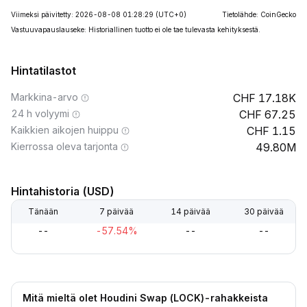
Viimeksi päivitetty: 2026-08-08 01:28:29
(UTC+0)
Tietolähde: CoinGecko
Vastuuvapauslauseke: Historiallinen tuotto ei ole tae tulevasta kehityksestä.
Hintatilastot
Markkina-arvo
17.18K
24 h volyymi
67.25
Kaikkien aikojen huippu
1.15
Kierrossa oleva tarjonta
49.80M
Hintahistoria (USD)
Tänään
7 päivää
14 päivää
30 päivää
--
-57.54%
--
--
Mitä mieltä olet Houdini Swap (LOCK)-rahakkeista