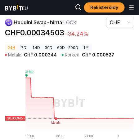
Rekisteröidy
Kryptohinnat
Houdini Swap-hinta LOCK
Houdini Swap-hinta
LOCK
CHF
CHF0.00034503
-34.24%
24H
7D
14D
30D
60D
200D
1Y
Matala
CHF
0.000344
Korkea
CHF
0.000527