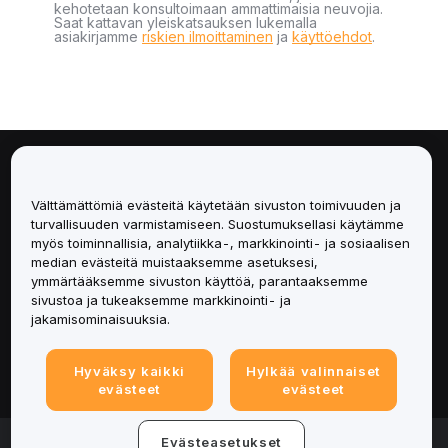
kehotetaan konsultoimaan ammattimaisia neuvojia.
Saat kattavan yleiskatsauksen lukemalla
asiakirjamme
riskien ilmoittaminen
ja
käyttöehdot
.
Tietoa
Välttämättömiä evästeitä käytetään sivuston toimivuuden ja
Palvelut
turvallisuuden varmistamiseen. Suostumuksellasi käytämme
myös toiminnallisia, analytiikka-, markkinointi- ja sosiaalisen
median evästeitä muistaaksemme asetuksesi,
Tuki
ymmärtääksemme sivuston käyttöä, parantaaksemme
sivustoa ja tukeaksemme markkinointi- ja
Tuotteet
jakamisominaisuuksia.
Lakiasiat
Hyväksy kaikki
Hylkää valinnaiset
evästeet
evästeet
© 2025-2026 Bybit.eu. Kaikki oikeudet pidätetään.
Evästeasetukset