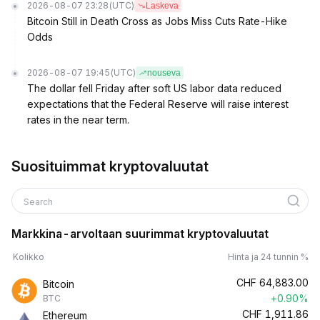
2026-08-07 23:28
(UTC)
Laskeva
Bitcoin Still in Death Cross as Jobs Miss Cuts Rate-Hike
Odds
2026-08-07 19:45
(UTC)
nouseva
The dollar fell Friday after soft US labor data reduced
expectations that the Federal Reserve will raise interest
rates in the near term.
Suosituimmat kryptovaluutat
Search
Markkina-arvoltaan suurimmat kryptovaluutat
Kolikko
Hinta ja 24 tunnin %
CHF
64,883.00
Bitcoin
+0.90%
BTC
CHF
1,911.86
Ethereum