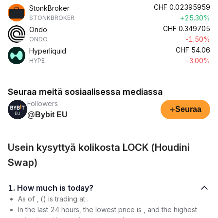
CHF
0.02395959
StonkBroker
+25.30%
STONKBROKER
CHF
0.349705
Ondo
-1.50%
ONDO
CHF
54.06
Hyperliquid
-3.00%
HYPE
Seuraa meitä sosiaalisessa mediassa
Followers
+
Seuraa
@Bybit EU
Usein kysyttyä kolikosta LOCK (Houdini
Swap)
1. How much is today?
As of , () is trading at .
In the last 24 hours, the lowest price is , and the highest