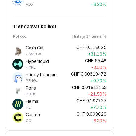
+9.30%
ADA
Trendaavat kolikot
Kolikko
Hinta ja 24 tunnin %
CHF
0.118025
Cash Cat
+31.10%
CASHCAT
CHF
55.48
Hyperliquid
-3.00%
HYPE
CHF
0.00610472
Pudgy Penguins
+0.70%
PENGU
CHF
0.01913153
Pons
-21.50%
PONS
CHF
0.187727
Heima
+7.70%
HEI
CHF
0.099629
Canton
-6.30%
CC