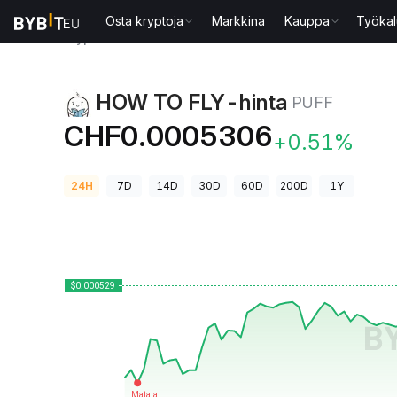
Osta kryptoja
Markkina
Kauppa
Työkal
Kryptohinnat
HOW TO FLY-hinta PUFF
HOW TO FLY-hinta
PUFF
CHF0.0005306
+0.51%
24H
7D
14D
30D
60D
200D
1Y