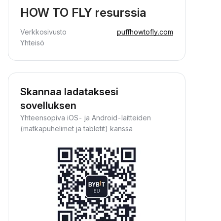
HOW TO FLY resurssia
Verkkosivusto
puffhowtofly.com
Yhteisö
Skannaa ladataksesi
sovelluksen
Yhteensopiva iOS- ja Android-laitteiden
(matkapuhelimet ja tabletit) kanssa