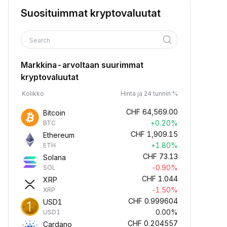
Suosituimmat kryptovaluutat
Search
Markkina-arvoltaan suurimmat
kryptovaluutat
Kolikko
Hinta ja 24 tunnin %
CHF
64,569.00
Bitcoin
+0.20%
BTC
CHF
1,909.15
Ethereum
+1.80%
ETH
CHF
73.13
Solana
-0.90%
SOL
CHF
1.044
XRP
-1.50%
XRP
CHF
0.999604
USD1
0.00%
USD1
CHF
0.204557
Cardano