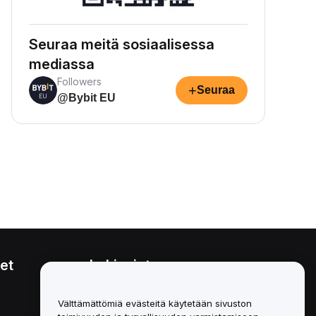
Seuraa meitä sosiaalisessa
mediassa
Followers
+
Seuraa
@Bybit EU
et
Lakiasiat
Eturistiriitapolitiikka
Välttämättömiä evästeitä käytetään sivuston