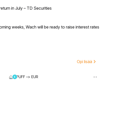
turn in July – TD Securities
coming weeks, Wach will be ready to raise interest rates
Opi lisää
PUFF –> EUR
--