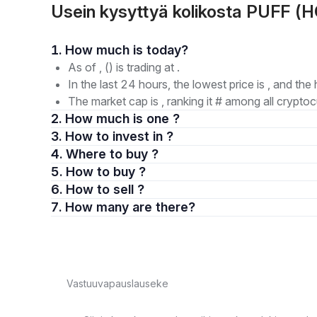
Usein kysyttyä kolikosta PUFF 
1. How much is today?
As of , () is trading at .
In the last 24 hours, the lowest price is , and the 
The market cap is , ranking it # among all cryptoc
2. How much is one ?
3. How to invest in ?
4. Where to buy ?
5. How to buy ?
6. How to sell ?
7. How many are there?
Vastuuvapauslauseke