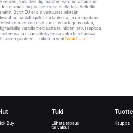
akkeiden ja muiden digitaalisten varojen ostaminen
Jos etsimäsi digitaalinen vara ei ole tällä hetkellä
öhemmin. Bybit EU ei ole vastuussa mistään
tiedot on hankittu julkisista lähteistä, ja ne tarjotaan
dellista neuvontaa eikä suositus tai tarjous ostaa,
gitaalisilla varoilla treidausta tai niiden hallussapitoa
en tilanteensa ja riskinsietokykynsä sekä tarvittaessa
tilaisten puoleen. Lisätietoja saat
Bybit EU:n
lut
Tuki
Tuotte
ick Buy
Lähetä tapaus
Kauppa
tai valitus