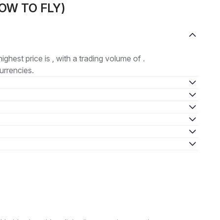
(HOW TO FLY)
highest price is , with a trading volume of .
urrencies.