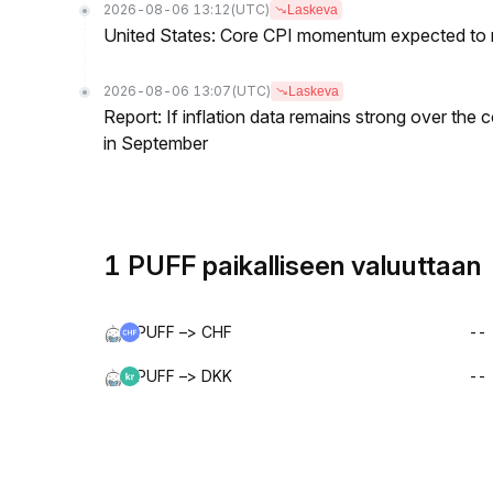
2026-08-06 13:12
(UTC)
Laskeva
United States: Core CPI momentum expected to re
2026-08-06 13:07
(UTC)
Laskeva
Report: If inflation data remains strong over the 
in September
1 PUFF paikalliseen valuuttaan
PUFF –> CHF
--
PUFF –> DKK
--