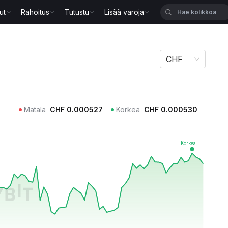
ut
Rahoitus
Tutustu
Lisää varoja
CHF
Matala
CHF
0.000527
Korkea
CHF
0.000530