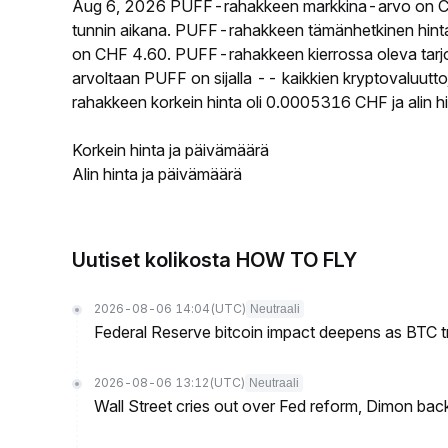
Aug 6, 2026 PUFF-rahakkeen markkina-arvo on C
tunnin aikana. PUFF-rahakkeen tämänhetkinen hint
on CHF 4.60. PUFF-rahakkeen kierrossa oleva tarjon
arvoltaan PUFF on sijalla -- kaikkien kryptovaluut
rahakkeen korkein hinta oli 0.0005316 CHF ja alin 
Korkein hinta ja päivämäärä
Alin hinta ja päivämäärä
Uutiset kolikosta HOW TO FLY
2026-08-06 14:04
(UTC)
Neutraali
Federal Reserve bitcoin impact deepens as BTC t
2026-08-06 13:12
(UTC)
Neutraali
Wall Street cries out over Fed reform, Dimon back