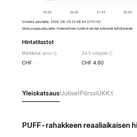
Viimeksi päivitetty: 2026-08-06 13:08:44
(UTC+0)
Vastuuvapauslauseke: Historiallinen tuotto ei ole tae tulevasta kehityksestä.
Hintatilastot
Markkina-arvo
24 h volyymi
--
4.60
Yleiskatsaus
Uutiset
Pörssi
UKK:t
PUFF-rahakkeen reaaliaikaisen h