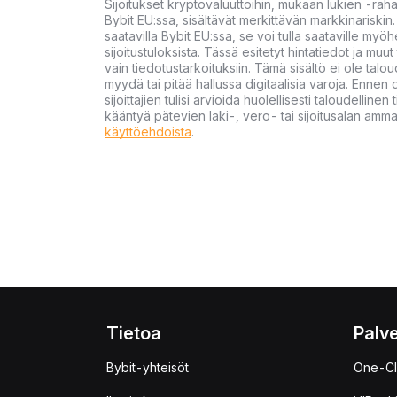
Sijoitukset kryptovaluuttoihin, mukaan lukien -rah
Bybit EU:ssa, sisältävät merkittävän markkinariskin. 
saatavilla Bybit EU:ssa, se voi tulla saataville my
sijoitustuloksista. Tässä esitetyt hintatiedot ja muut 
vain tiedotustarkoituksiin. Tämä sisältö ei ole talou
myydä tai pitää hallussa digitaalisia varoja. Ennen di
sijoittajien tulisi arvioida huolellisesti taloudellin
kääntyä pätevien laki-, vero- tai sijoitusalan ammat
käyttöehdoista
.
Tietoa
Palve
Bybit-yhteisöt
One-Cl