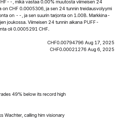
HF--, mikä vastaa 0.00% muutosta viimeisen 24
a on CHF 0.0005306, ja sen 24 tunnin treidausvolyymi
ta on --, ja sen suurin tarjonta on 1.00B. Markkina-
tojen joukossa. Viimeisen 24 tunnin aikana PUFF-
hinta oli 0.0005291 CHF.
CHF0.00794796 Aug 17, 2025
CHF0.00021276 Aug 6, 2025
rades 49% below its record high
s Wachter, calling him visionary