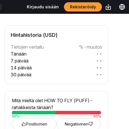
Rekisteröidy
Kirjaudu sisään
Hintahistoria (USD)
Tietojen vertailu
%-muutos
Tänään
--
7 päivää
--
14 päivää
--
30 päivää
--
Mitä mieltä olet HOW TO FLY (PUFF)-
rahakkeista tänään?
50
%
50
%
Positiivinen
Negatiivinen