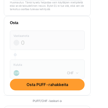
Huomautus: Tämä kysely heijastaa vain käyttäjien mielipiteitä
eikä se ole taloudellinen neuvo. Bybit EU ei tue sitä, eikä sen ole
tarkoitus osoittaa tulevaa kehitystä.
Osta
Vastaanota
Kuluta
CHF
CHF
Osta PUFF-rahakkeita
→
PUFF/CHF-laskuri