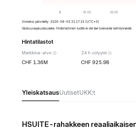
Viimeksi päivitetty: 2026-08-05 21:17:15
(UTC+0)
Vastuuvapauslauseke: Historiallinen tuotto ei ole tae tulevasta kehityksestä.
Hintatilastot
Markkina-arvo
24 h volyymi
1.36M
925.98
Yleiskatsaus
Uutiset
UKK:t
HSUITE-rahakkeen reaaliaikaisen