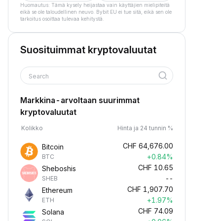
Huomautus: Tämä kysely heijastaa vain käyttäjien mielipiteitä
eikä se ole taloudellinen neuvo. Bybit EU ei tue sitä, eikä sen ole
tarkoitus osoittaa tulevaa kehitystä.
Suosituimmat kryptovaluutat
Search
Markkina-arvoltaan suurimmat
kryptovaluutat
Kolikko
Hinta ja 24 tunnin %
CHF
64,676.00
Bitcoin
+0.84%
BTC
CHF
10.65
Sheboshis
--
SHEB
CHF
1,907.70
Ethereum
+1.97%
ETH
CHF
74.09
Solana