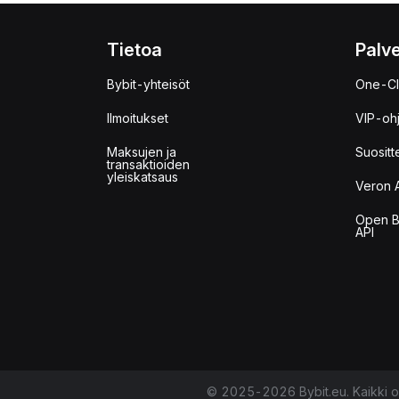
Tietoa
Palve
Bybit-yhteisöt
One-Cl
Ilmoitukset
VIP-oh
Maksujen ja
Suositt
transaktioiden
yleiskatsaus
Veron 
Open B
API
© 2025-2026 Bybit.eu. Kaikki o