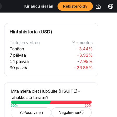
Rekisteröidy
Kirjaudu sisään
Hintahistoria (USD)
Tietojen vertailu
%-muutos
Tänään
-3.44%
7 päivää
-3.92%
14 päivää
-7.99%
30 päivää
-26.85%
Mitä mieltä olet HubSuite (HSUITE)-
rahakkeista tänään?
50
%
50
%
Positiivinen
Negatiivinen