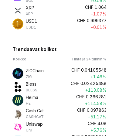
+0.06%
SOL
CHF
1.064
XRP
-1.07%
XRP
CHF
0.999377
USD1
-0.01%
USD1
Trendaavat kolikot
Kolikko
Hinta ja 24 tunnin %
CHF
0.04105548
ZIGChain
+1.46%
ZIG
CHF
0.02425488
Bless
+113.08%
BLESS
CHF
0.266281
Heima
+114.58%
HEI
CHF
0.097863
Cash Cat
+51.17%
CASHCAT
CHF
4.08
Uniswap
+5.76%
UNI