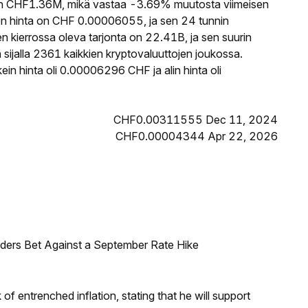
 CHF1.36M, mikä vastaa -3.69% muutosta viimeisen
n hinta on CHF 0.00006055, ja sen 24 tunnin
ierrossa oleva tarjonta on 22.41B, ja sen suurin
ijalla 2361 kaikkien kryptovaluuttojen joukossa.
n hinta oli 0.00006296 CHF ja alin hinta oli
CHF0.00311555 Dec 11, 2024
CHF0.00004344 Apr 22, 2026
raders Bet Against a September Rate Hike
f entrenched inflation, stating that he will support