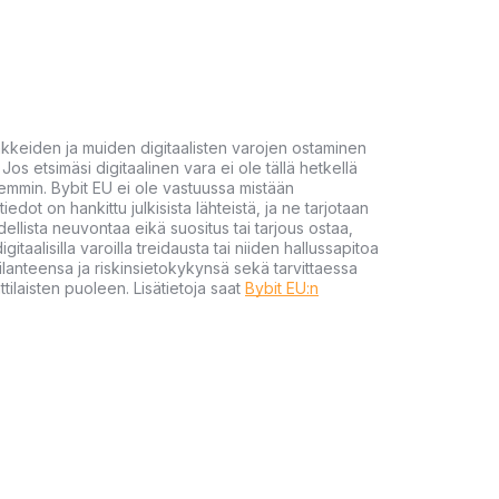
akkeiden ja muiden digitaalisten varojen ostaminen
Jos etsimäsi digitaalinen vara ei ole tällä hetkellä
öhemmin. Bybit EU ei ole vastuussa mistään
tiedot on hankittu julkisista lähteistä, ja ne tarjotaan
dellista neuvontaa eikä suositus tai tarjous ostaa,
gitaalisilla varoilla treidausta tai niiden hallussapitoa
en tilanteensa ja riskinsietokykynsä sekä tarvittaessa
tilaisten puoleen. Lisätietoja saat
Bybit EU:n