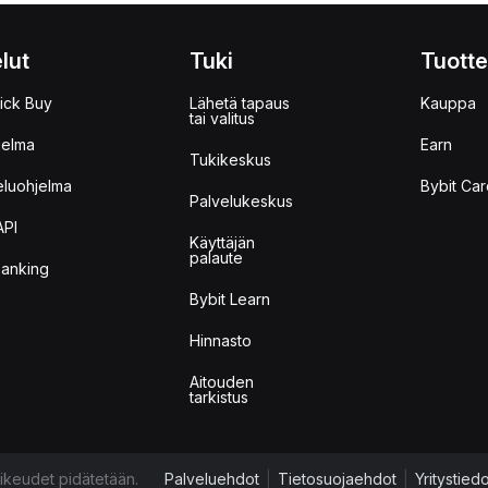
lut
Tuki
Tuotte
ick Buy
Lähetä tapaus
Kauppa
tai valitus
jelma
Earn
Tukikeskus
eluohjelma
Bybit Car
Palvelukeskus
API
Käyttäjän
palaute
anking
Bybit Learn
Hinnasto
Aitouden
tarkistus
ikeudet pidätetään.
Palveluehdot
|
Tietosuojaehdot
|
Yritystied