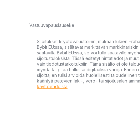
Vastuuvapauslauseke
Sijoitukset kryptovaluuttoihin, mukaan lukien -rah
Bybit EU:ssa, sisältävät merkittävän markkinariskin. 
saatavilla Bybit EU:ssa, se voi tulla saataville my
sijoitustuloksista. Tässä esitetyt hintatiedot ja muut 
vain tiedotustarkoituksiin. Tämä sisältö ei ole talou
myydä tai pitää hallussa digitaalisia varoja. Ennen di
sijoittajien tulisi arvioida huolellisesti taloudellin
kääntyä pätevien laki-, vero- tai sijoitusalan ammat
käyttöehdoista
.