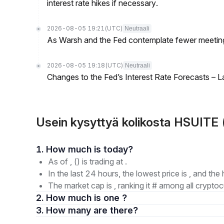
interest rate hikes if necessary.
2026-08-05 19:21
(UTC)
Neutraali
As Warsh and the Fed contemplate fewer meetings,
2026-08-05 19:18
(UTC)
Neutraali
Changes to the Fed’s Interest Rate Forecasts – 
Usein kysyttyä kolikosta HSUITE
1. How much is today?
As of , () is trading at .
In the last 24 hours, the lowest price is , and the 
The market cap is , ranking it # among all cryptoc
2. How much is one ?
3. How many are there?