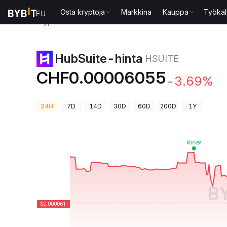
Osta kryptoja
Markkina
Kauppa
Työkal
Kryptohinnat
HubSuite-hinta HSUITE
HubSuite-hinta
HSUITE
CHF0.00006055
-3.69%
24H
7D
14D
30D
60D
200D
1Y