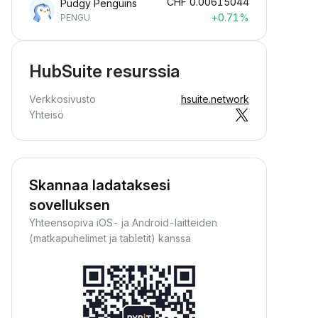
CHF
0.00615044
Pudgy Penguins
+0.71%
PENGU
HubSuite resurssia
Verkkosivusto
hsuite.network
Yhteisö
Skannaa ladataksesi
sovelluksen
Yhteensopiva iOS- ja Android-laitteiden
(matkapuhelimet ja tabletit) kanssa