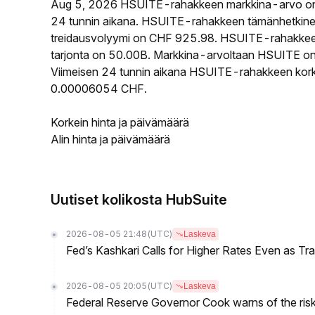
Aug 5, 2026 HSUITE-rahakkeen markkina-arvo on
24 tunnin aikana. HSUITE-rahakkeen tämänhetkine
treidausvolyymi on CHF 925.98. HSUITE-rahakkeen k
tarjonta on 50.00B. Markkina-arvoltaan HSUITE on s
Viimeisen 24 tunnin aikana HSUITE-rahakkeen korkei
0.00006054 CHF.
Korkein hinta ja päivämäärä
Alin hinta ja päivämäärä
Uutiset kolikosta HubSuite
2026-08-05 21:48
(UTC)
Laskeva
Fed’s Kashkari Calls for Higher Rates Even as T
2026-08-05 20:05
(UTC)
Laskeva
Federal Reserve Governor Cook warns of the risk o