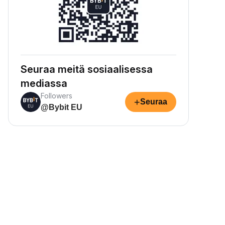
Seuraa meitä sosiaalisessa
mediassa
Followers
+
Seuraa
@Bybit EU