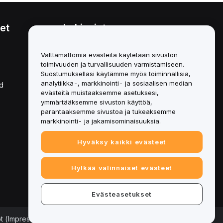
et
Lakiasiat
Eturistiriitapolitiikka
Välttämättömiä evästeitä käytetään sivuston
toimivuuden ja turvallisuuden varmistamiseen.
Yhteenveto säilytys- ja
hallinnointikäytännöstä
Suostumuksellasi käytämme myös toiminnallisia,
analytiikka-, markkinointi- ja sosiaalisen median
d
ESG-tiedot
evästeitä muistaaksemme asetuksesi,
ymmärtääksemme sivuston käyttöä,
Crypto-Asset White Papers
parantaaksemme sivustoa ja tukeaksemme
markkinointi- ja jakamisominaisuuksia.
Hyväksy kaikki evästeet
Hylkää valinnaiset evästeet
Evästeasetukset
ot (Impressum)
|
Evästeasetukset