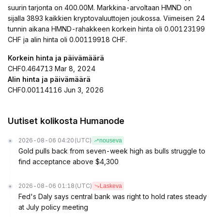
suurin tarjonta on 400.00M. Markkina-arvoltaan HMND on
sijalla 3893 kaikkien kryptovaluuttojen joukossa. Viimeisen 24
tunnin aikana HMND-rahakkeen korkein hinta oli 0.00123199
CHF ja alin hinta oli 0.00119918 CHF.
Korkein hinta ja päivämäärä
CHF0.464713 Mar 8, 2024
Alin hinta ja päivämäärä
CHF0.00114116 Jun 3, 2026
Uutiset kolikosta Humanode
2026-08-06 04:20
(UTC)
nouseva
Gold pulls back from seven-week high as bulls struggle to
find acceptance above $4,300
2026-08-06 01:18
(UTC)
Laskeva
Fed's Daly says central bank was right to hold rates steady
at July policy meeting