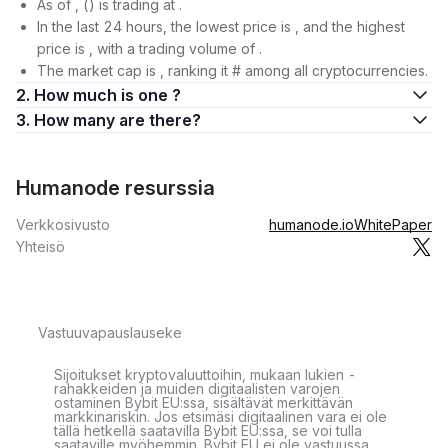
As of , () is trading at .
In the last 24 hours, the lowest price is , and the highest
price is , with a trading volume of .
The market cap is , ranking it # among all cryptocurrencies.
2. How much is one ?
3. How many are there?
Humanode resurssia
Verkkosivusto
humanode.io
WhitePaper
Yhteisö
Vastuuvapauslauseke
Sijoitukset kryptovaluuttoihin, mukaan lukien -
rahakkeiden ja muiden digitaalisten varojen
ostaminen Bybit EU:ssa, sisältävät merkittävän
markkinariskin. Jos etsimäsi digitaalinen vara ei ole
tällä hetkellä saatavilla Bybit EU:ssa, se voi tulla
saataville myöhemmin. Bybit EU ei ole vastuussa