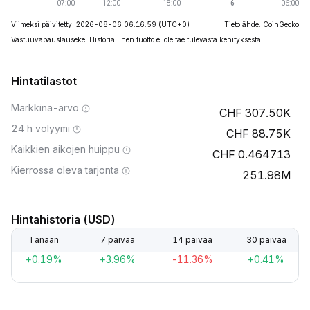
Viimeksi päivitetty: 2026-08-06 06:16:59
(UTC+0)
Tietolähde: CoinGecko
Vastuuvapauslauseke: Historiallinen tuotto ei ole tae tulevasta kehityksestä.
Hintatilastot
Markkina-arvo
307.50K
24 h volyymi
88.75K
Kaikkien aikojen huippu
0.464713
Kierrossa oleva tarjonta
251.98M
Hintahistoria (USD)
Tänään
7 päivää
14 päivää
30 päivää
+0.19%
+3.96%
-11.36%
+0.41%