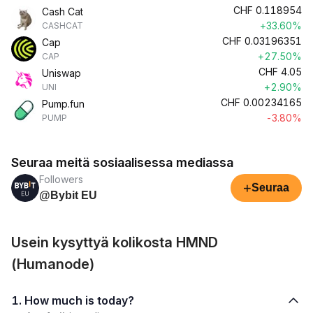
CHF
0.118954
Cash Cat
+33.60%
CASHCAT
CHF
0.03196351
Cap
+27.50%
CAP
CHF
4.05
Uniswap
+2.90%
UNI
CHF
0.00234165
Pump.fun
-3.80%
PUMP
Seuraa meitä sosiaalisessa mediassa
Followers
+
Seuraa
@Bybit EU
Usein kysyttyä kolikosta HMND
(Humanode)
1. How much is today?