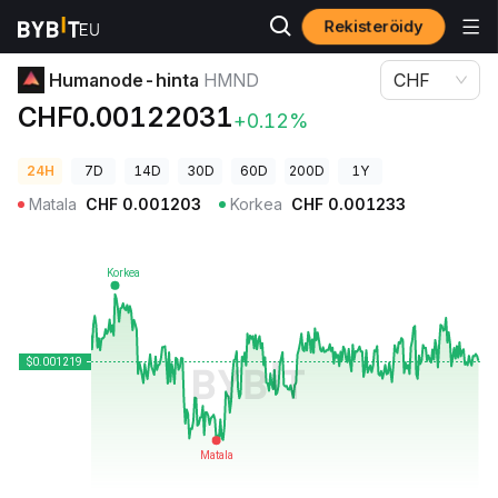
Rekisteröidy
Kryptohinnat
Humanode-hinta HMND
Humanode-hinta
HMND
CHF
CHF0.00122031
+0.12%
24H
7D
14D
30D
60D
200D
1Y
Matala
CHF
0.001203
Korkea
CHF
0.001233