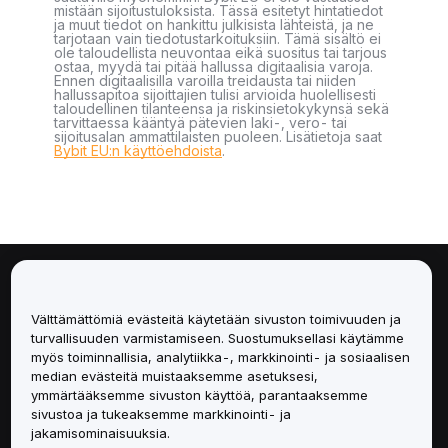
mistään sijoitustuloksista. Tässä esitetyt hintatiedot
ja muut tiedot on hankittu julkisista lähteistä, ja ne
tarjotaan vain tiedotustarkoituksiin. Tämä sisältö ei
ole taloudellista neuvontaa eikä suositus tai tarjous
ostaa, myydä tai pitää hallussa digitaalisia varoja.
Ennen digitaalisilla varoilla treidausta tai niiden
hallussapitoa sijoittajien tulisi arvioida huolellisesti
taloudellinen tilanteensa ja riskinsietokykynsä sekä
tarvittaessa kääntyä pätevien laki-, vero- tai
sijoitusalan ammattilaisten puoleen. Lisätietoja saat
Bybit EU:n käyttöehdoista
.
Tietoa
Välttämättömiä evästeitä käytetään sivuston toimivuuden ja
Palvelut
turvallisuuden varmistamiseen. Suostumuksellasi käytämme
myös toiminnallisia, analytiikka-, markkinointi- ja sosiaalisen
median evästeitä muistaaksemme asetuksesi,
Tuki
ymmärtääksemme sivuston käyttöä, parantaaksemme
sivustoa ja tukeaksemme markkinointi- ja
Tuotteet
jakamisominaisuuksia.