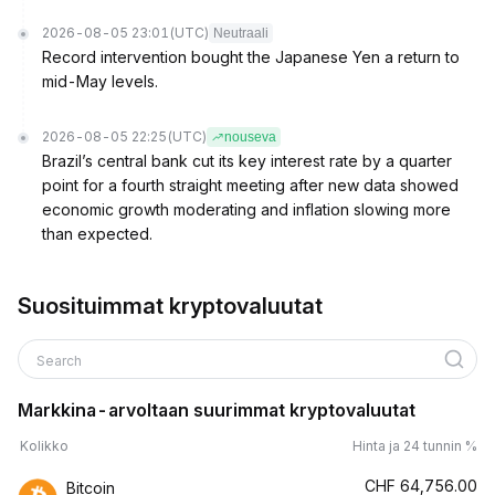
2026-08-05 23:01
(UTC)
Neutraali
Record intervention bought the Japanese Yen a return to
mid-May levels.
2026-08-05 22:25
(UTC)
nouseva
Brazil’s central bank cut its key interest rate by a quarter
point for a fourth straight meeting after new data showed
economic growth moderating and inflation slowing more
than expected.
Suosituimmat kryptovaluutat
Search
Markkina-arvoltaan suurimmat kryptovaluutat
Kolikko
Hinta ja 24 tunnin %
CHF
64,756.00
Bitcoin