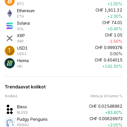
+1.00%
BTC
CHF
1,911.22
Ethereum
+2.30%
ETH
CHF
74.01
Solana
+0.40%
SOL
CHF
1.05
XRP
-1.50%
XRP
CHF
0.999378
USD1
0.00%
USD1
CHF
0.454015
Heima
+141.50%
HEI
Trendaavat kolikot
Kolikko
Hinta ja 24 tunnin %
CHF
0.02548962
Bless
+83.40%
BLESS
CHF
0.00626973
Pudgy Penguins
+3.00%
PENGU