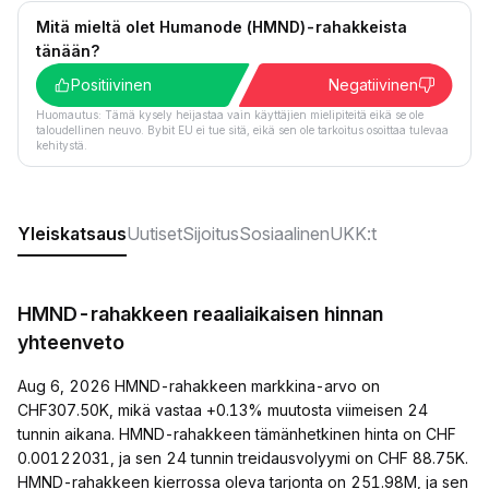
Mitä mieltä olet Humanode (HMND)-rahakkeista
tänään?
Positiivinen
Negatiivinen
Huomautus: Tämä kysely heijastaa vain käyttäjien mielipiteitä eikä se ole
taloudellinen neuvo. Bybit EU ei tue sitä, eikä sen ole tarkoitus osoittaa tulevaa
kehitystä.
Yleiskatsaus
Uutiset
Sijoitus
Sosiaalinen
UKK:t
HMND-rahakkeen reaaliaikaisen hinnan
yhteenveto
Aug 6, 2026 HMND-rahakkeen markkina-arvo on
CHF307.50K, mikä vastaa +0.13% muutosta viimeisen 24
tunnin aikana. HMND-rahakkeen tämänhetkinen hinta on CHF
0.00122031, ja sen 24 tunnin treidausvolyymi on CHF 88.75K.
HMND-rahakkeen kierrossa oleva tarjonta on 251.98M, ja sen