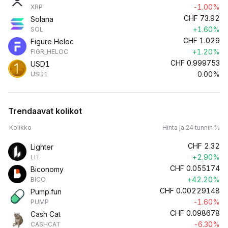
-1.00%
XRP
CHF
73.92
Solana
+1.60%
SOL
CHF
1.029
Figure Heloc
+1.20%
FIGR_HELOC
CHF
0.999753
USD1
0.00%
USD1
Trendaavat kolikot
Kolikko
Hinta ja 24 tunnin %
CHF
2.32
Lighter
+2.90%
LIT
CHF
0.055174
Biconomy
+42.20%
BICO
CHF
0.00229148
Pump.fun
-1.60%
PUMP
CHF
0.098678
Cash Cat
-6.30%
CASHCAT