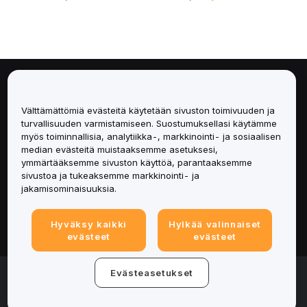
Tietoa
Välttämättömiä evästeitä käytetään sivuston toimivuuden ja
Palvelut
turvallisuuden varmistamiseen. Suostumuksellasi käytämme
myös toiminnallisia, analytiikka-, markkinointi- ja sosiaalisen
median evästeitä muistaaksemme asetuksesi,
Tuki
ymmärtääksemme sivuston käyttöä, parantaaksemme
sivustoa ja tukeaksemme markkinointi- ja
Tuotteet
jakamisominaisuuksia.
Lakiasiat
Hyväksy kaikki
Hylkää valinnaiset
evästeet
evästeet
© 2025-2026 Bybit.eu. All rights reserved.
Evästeasetukset
Palveluehdot
|
Tietosuojaehdot
|
Yritystiedot
(Impressum)
|
Evästeasetukset