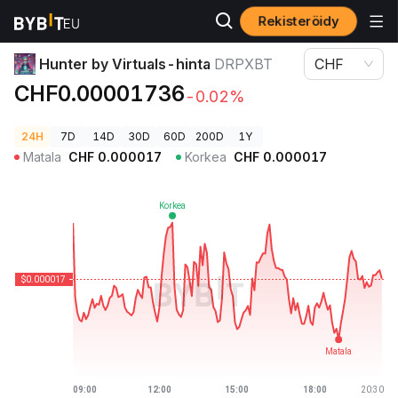
Rekisteröidy
Kryptohinnat
Hunter by Virtuals-hinta DRPXBT
Hunter by Virtuals-hinta
DRPXBT
CHF
CHF0.00001736
-0.02%
24H
7D
14D
30D
60D
200D
1Y
Matala
CHF
0.000017
Korkea
CHF
0.000017