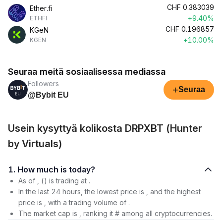
CHF
0.383039
Ether.fi
+9.40%
ETHFI
CHF
0.196857
KGeN
+10.00%
KGEN
Seuraa meitä sosiaalisessa mediassa
Followers
+
Seuraa
@Bybit EU
Usein kysyttyä kolikosta DRPXBT (Hunter
by Virtuals)
1. How much is today?
As of , () is trading at .
In the last 24 hours, the lowest price is , and the highest
price is , with a trading volume of .
The market cap is , ranking it # among all cryptocurrencies.