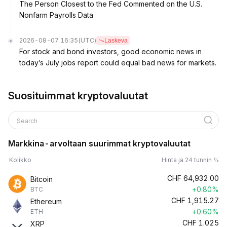
The Person Closest to the Fed Commented on the U.S.
Nonfarm Payrolls Data
2026-08-07 16:35
(UTC)
Laskeva
For stock and bond investors, good economic news in
today’s July jobs report could equal bad news for markets.
Suosituimmat kryptovaluutat
Search
Markkina-arvoltaan suurimmat kryptovaluutat
Kolikko
Hinta ja 24 tunnin %
CHF
64,932.00
Bitcoin
+0.80%
BTC
CHF
1,915.27
Ethereum
+0.60%
ETH
CHF
1.025
XRP