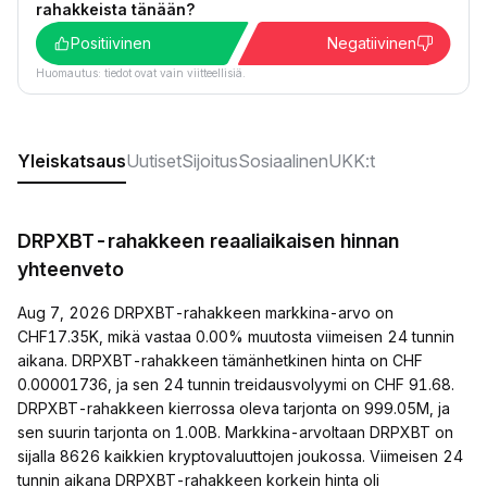
rahakkeista tänään?
Positiivinen
Negatiivinen
Huomautus: tiedot ovat vain viitteellisiä.
Yleiskatsaus
Uutiset
Sijoitus
Sosiaalinen
UKK:t
DRPXBT-rahakkeen reaaliaikaisen hinnan
yhteenveto
Aug 7, 2026 DRPXBT-rahakkeen markkina-arvo on
CHF17.35K, mikä vastaa 0.00% muutosta viimeisen 24 tunnin
aikana. DRPXBT-rahakkeen tämänhetkinen hinta on CHF
0.00001736, ja sen 24 tunnin treidausvolyymi on CHF 91.68.
DRPXBT-rahakkeen kierrossa oleva tarjonta on 999.05M, ja
sen suurin tarjonta on 1.00B. Markkina-arvoltaan DRPXBT on
sijalla 8626 kaikkien kryptovaluuttojen joukossa. Viimeisen 24
tunnin aikana DRPXBT-rahakkeen korkein hinta oli