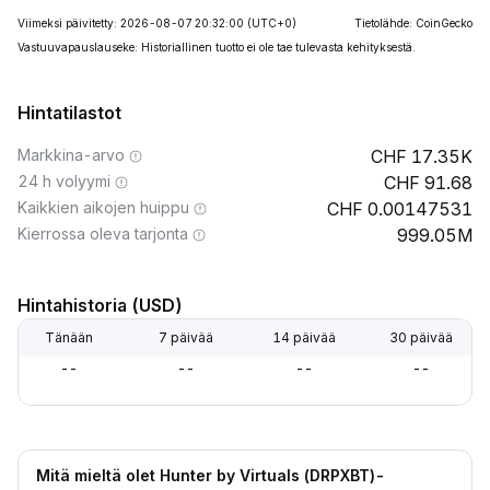
Viimeksi päivitetty: 2026-08-07 20:32:00
(UTC+0)
Tietolähde: CoinGecko
Vastuuvapauslauseke: Historiallinen tuotto ei ole tae tulevasta kehityksestä.
Hintatilastot
Markkina-arvo
17.35K
24 h volyymi
91.68
Kaikkien aikojen huippu
0.00147531
Kierrossa oleva tarjonta
999.05M
Hintahistoria (USD)
Tänään
7 päivää
14 päivää
30 päivää
--
--
--
--
Mitä mieltä olet Hunter by Virtuals (DRPXBT)-