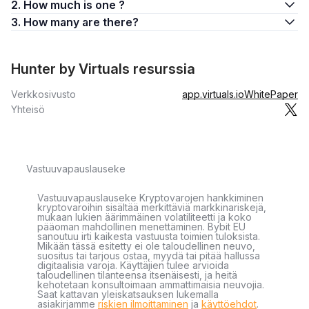
2. How much is one ?
3. How many are there?
Hunter by Virtuals resurssia
Verkkosivusto
app.virtuals.io
WhitePaper
Yhteisö
Vastuuvapauslauseke
Vastuuvapauslauseke Kryptovarojen hankkiminen
kryptovaroihin sisältää merkittäviä markkinariskejä,
mukaan lukien äärimmäinen volatiliteetti ja koko
pääoman mahdollinen menettäminen. Bybit EU
sanoutuu irti kaikesta vastuusta toimien tuloksista.
Mikään tässä esitetty ei ole taloudellinen neuvo,
suositus tai tarjous ostaa, myydä tai pitää hallussa
digitaalisia varoja. Käyttäjien tulee arvioida
taloudellinen tilanteensa itsenäisesti, ja heitä
kehotetaan konsultoimaan ammattimaisia neuvojia.
Saat kattavan yleiskatsauksen lukemalla
asiakirjamme
riskien ilmoittaminen
ja
käyttöehdot
.