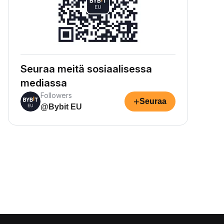
Seuraa meitä sosiaalisessa
mediassa
Followers
+
Seuraa
@Bybit EU