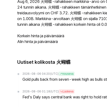
Aug 6, 2026 火蝴蝶-rahakkeen markkina-arvo on C
24 tunnin aikana. 火蝴蝶-rahakkeen tämänhetkinen 
treidausvolyymi on CHF 3.72. 火蝴蝶-rahakkeen kierro
on 1.00B. Markkina-arvoltaan 火蝴蝶 on sijalla 7101 
tunnin aikana 火蝴蝶-rahakkeen korkein hinta oli 0.
Korkein hinta ja päivämäärä
Alin hinta ja päivämäärä
Uutiset kolikosta 火蝴蝶
2026-08-06 04:20
(UTC)
nouseva
Gold pulls back from seven-week high as bulls s
2026-08-06 01:18
(UTC)
Laskeva
Fed's Daly says central bank was right to hold ra