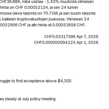
HF36.88K, mikä vastaa -1.43% muutosta viimeisen
hinta on CHF 0.00052134, ja sen 24 tunnin
ssa oleva tarjonta on 70.72M, ja sen suurin tarjonta
kaikkien kryptovaluuttojen joukossa. Viimeisen 24
00052906 CHF ja alin hinta oli 0.00051858 CHF.
CHF0.02317399 Apr 7, 2026
CHF0.000000094223 Apr 1, 2026
truggle to find acceptance above $4,300
tes steady at July policy meeting