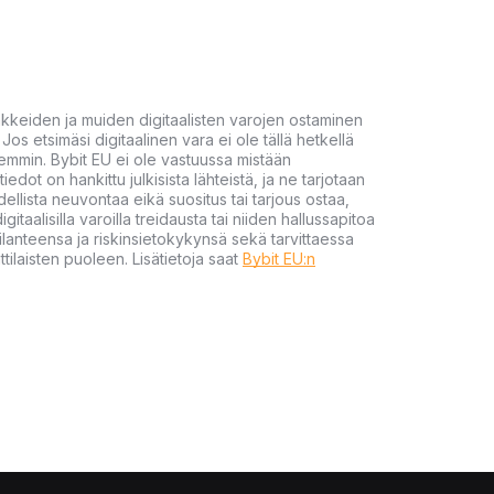
akkeiden ja muiden digitaalisten varojen ostaminen
Jos etsimäsi digitaalinen vara ei ole tällä hetkellä
öhemmin. Bybit EU ei ole vastuussa mistään
tiedot on hankittu julkisista lähteistä, ja ne tarjotaan
dellista neuvontaa eikä suositus tai tarjous ostaa,
gitaalisilla varoilla treidausta tai niiden hallussapitoa
en tilanteensa ja riskinsietokykynsä sekä tarvittaessa
tilaisten puoleen. Lisätietoja saat
Bybit EU:n