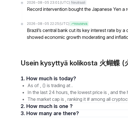
2026-08-05 23:01
(UTC)
Neutraali
Record intervention bought the Japanese Yen a r
2026-08-05 22:25
(UTC)
nouseva
Brazil’s central bank cut its key interest rate by a
showed economic growth moderating and inflati
Usein kysyttyä kolikosta 火蝴蝶
1. How much is today?
As of , () is trading at .
In the last 24 hours, the lowest price is , and the 
The market cap is , ranking it # among all cryptoc
2. How much is one ?
3. How many are there?