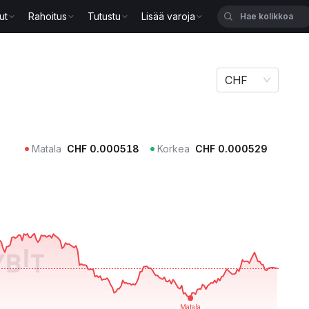
ut
Rahoitus
Tutustu
Lisää varoja
CHF
Matala
CHF
0.000518
Korkea
CHF
0.000529