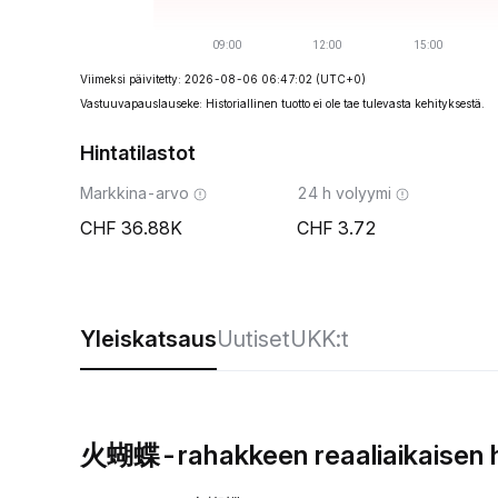
Viimeksi päivitetty: 2026-08-06 06:47:02
(UTC+0)
Vastuuvapauslauseke: Historiallinen tuotto ei ole tae tulevasta kehityksestä.
Hintatilastot
Markkina-arvo
24 h volyymi
36.88K
3.72
Yleiskatsaus
Uutiset
UKK:t
火蝴蝶-rahakkeen reaaliaikaisen h