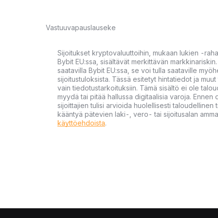
Vastuuvapauslauseke
Sijoitukset kryptovaluuttoihin, mukaan lukien -rah
Bybit EU:ssa, sisältävät merkittävän markkinariskin. 
saatavilla Bybit EU:ssa, se voi tulla saataville my
sijoitustuloksista. Tässä esitetyt hintatiedot ja muut 
vain tiedotustarkoituksiin. Tämä sisältö ei ole talou
myydä tai pitää hallussa digitaalisia varoja. Ennen di
sijoittajien tulisi arvioida huolellisesti taloudellin
kääntyä pätevien laki-, vero- tai sijoitusalan ammat
käyttöehdoista
.