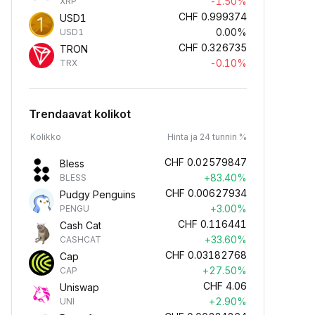
-1.50%
XRP
CHF
0.999374
USD1
0.00%
USD1
CHF
0.326735
TRON
-0.10%
TRX
Trendaavat kolikot
Kolikko
Hinta ja 24 tunnin %
CHF
0.02579847
Bless
+83.40%
BLESS
CHF
0.00627934
Pudgy Penguins
+3.00%
PENGU
CHF
0.116441
Cash Cat
+33.60%
CASHCAT
CHF
0.03182768
Cap
+27.50%
CAP
CHF
4.06
Uniswap
+2.90%
UNI