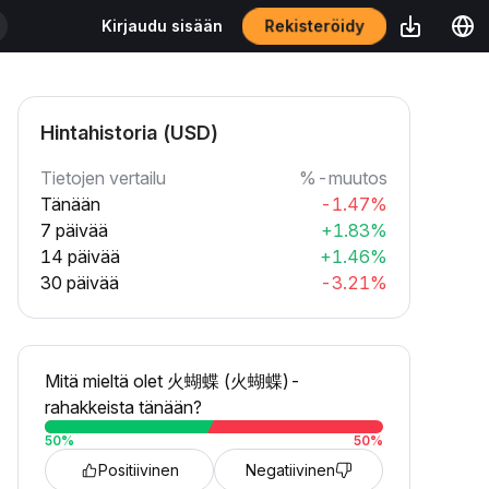
Rekisteröidy
Kirjaudu sisään
Hintahistoria (USD)
Tietojen vertailu
%-muutos
Tänään
-1.47%
7 päivää
+1.83%
14 päivää
+1.46%
30 päivää
-3.21%
Mitä mieltä olet 火蝴蝶 (火蝴蝶)-
rahakkeista tänään?
50
%
50
%
Positiivinen
Negatiivinen