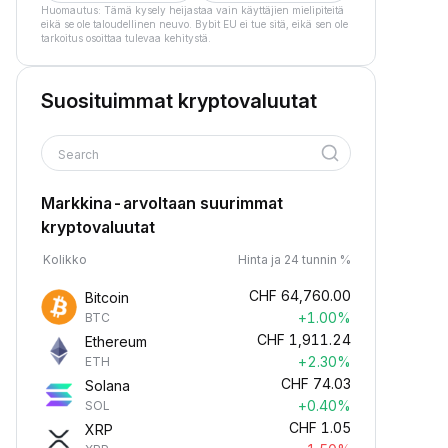
Huomautus: Tämä kysely heijastaa vain käyttäjien mielipiteitä
eikä se ole taloudellinen neuvo. Bybit EU ei tue sitä, eikä sen ole
tarkoitus osoittaa tulevaa kehitystä.
Suosituimmat kryptovaluutat
Search
Markkina-arvoltaan suurimmat
kryptovaluutat
Kolikko
Hinta ja 24 tunnin %
CHF
64,760.00
Bitcoin
+1.00%
BTC
CHF
1,911.24
Ethereum
+2.30%
ETH
CHF
74.03
Solana
+0.40%
SOL
CHF
1.05
XRP