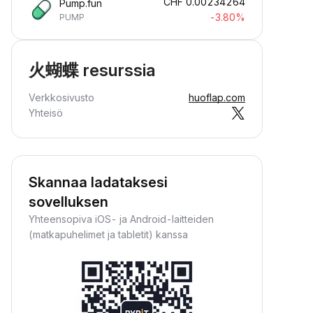
CHF
0.00234264
Pump.fun
-3.80%
PUMP
火蝴蝶 resurssia
Verkkosivusto
huoflap.com
Yhteisö
Skannaa ladataksesi
sovelluksen
Yhteensopiva iOS- ja Android-laitteiden
(matkapuhelimet ja tabletit) kanssa