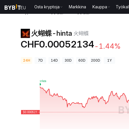
Osta kryptoja
Markkina
Kauppa
Työkal
Kryptohinnat
火蝴蝶-hinta 火蝴蝶
火蝴蝶-hinta
火蝴蝶
CHF0.00052134
-1.44%
24H
7D
14D
30D
60D
200D
1Y