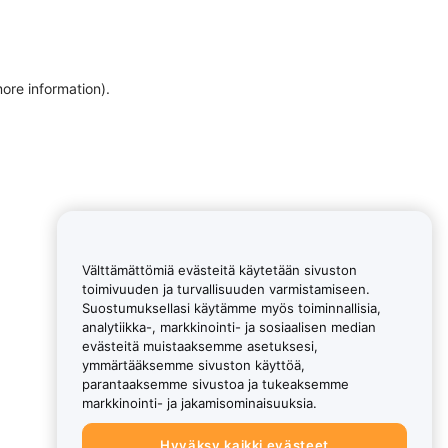
more information)
.
Välttämättömiä evästeitä käytetään sivuston
toimivuuden ja turvallisuuden varmistamiseen.
Suostumuksellasi käytämme myös toiminnallisia,
analytiikka-, markkinointi- ja sosiaalisen median
evästeitä muistaaksemme asetuksesi,
ymmärtääksemme sivuston käyttöä,
parantaaksemme sivustoa ja tukeaksemme
markkinointi- ja jakamisominaisuuksia.
Hyväksy kaikki evästeet