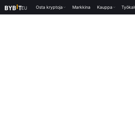
Osta kryptoja
Markkina
Kauppa
Työkal