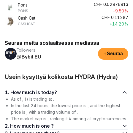
CHF
0.02976913
Pons
-9.50%
PONS
CHF
0.11287
Cash Cat
+14.20%
CASHCAT
Seuraa meitä sosiaalisessa mediassa
Followers
+
Seuraa
@Bybit EU
Usein kysyttyä kolikosta HYDRA (Hydra)
1. How much is today?
As of , () is trading at .
In the last 24 hours, the lowest price is , and the highest
price is , with a trading volume of .
The market cap is , ranking it # among all cryptocurrencies.
2. How much is one ?