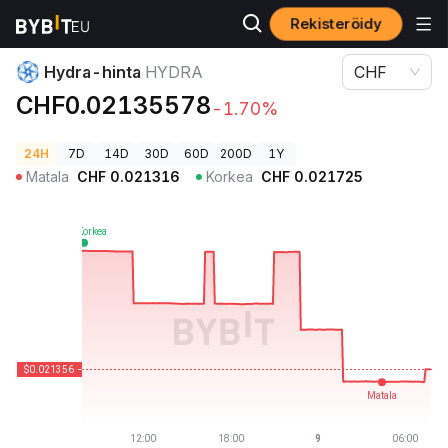
Rekisteröidy
Kryptohinnat
Hydra-hinta HYDRA
Hydra-hinta
HYDRA
CHF
CHF0.02135578
-1.70%
24H
7D
14D
30D
60D
200D
1Y
Matala
CHF
0.021316
Korkea
CHF
0.021725