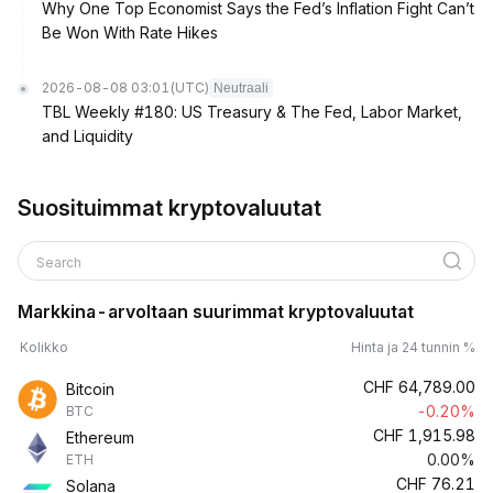
Why One Top Economist Says the Fed’s Inflation Fight Can’t
Be Won With Rate Hikes
2026-08-08 03:01
(UTC)
Neutraali
TBL Weekly #180: US Treasury & The Fed, Labor Market,
and Liquidity
Suosituimmat kryptovaluutat
Search
Markkina-arvoltaan suurimmat kryptovaluutat
Kolikko
Hinta ja 24 tunnin %
CHF
64,789.00
Bitcoin
-0.20%
BTC
CHF
1,915.98
Ethereum
0.00%
ETH
CHF
76.21
Solana