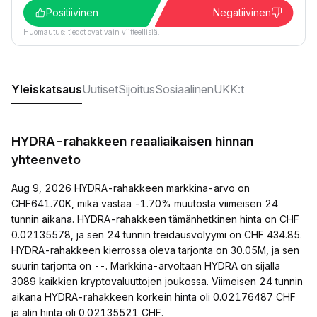
Positiivinen
Negatiivinen
Huomautus: tiedot ovat vain viitteellisiä.
Yleiskatsaus
Uutiset
Sijoitus
Sosiaalinen
UKK:t
HYDRA-rahakkeen reaaliaikaisen hinnan
yhteenveto
Aug 9, 2026 HYDRA-rahakkeen markkina-arvo on
CHF641.70K, mikä vastaa -1.70% muutosta viimeisen 24
tunnin aikana. HYDRA-rahakkeen tämänhetkinen hinta on CHF
0.02135578, ja sen 24 tunnin treidausvolyymi on CHF 434.85.
HYDRA-rahakkeen kierrossa oleva tarjonta on 30.05M, ja sen
suurin tarjonta on --. Markkina-arvoltaan HYDRA on sijalla
3089 kaikkien kryptovaluuttojen joukossa. Viimeisen 24 tunnin
aikana HYDRA-rahakkeen korkein hinta oli 0.02176487 CHF
ja alin hinta oli 0.02135521 CHF.