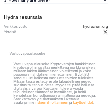
3. How many are there?
Hydra resurssia
Verkkosivusto
hydrachain.org
Yhteisö
Vastuuvapauslauseke
Vastuuvapauslauseke Kryptovarojen hankkiminen
kryptovaroihin sisältää merkittäviä markkinariskejä,
mukaan lukien äärimmäinen volatiliteetti ja koko
pääoman mahdollinen menettäminen. Bybit EU
sanoutuu irti kaikesta vastuusta toimien tuloksista.
Mikään tässä esitetty ei ole taloudellinen neuvo,
suositus tai tarjous ostaa, myydä tai pitää hallussa
digitaalisia varoja. Käyttäjien tulee arvioida
taloudellinen tilanteensa itsenäisesti, ja heitä
kehotetaan konsultoimaan ammattimaisia neuvojia.
Saat kattavan yleiskatsauksen lukemalla
asiakirjamme
riskien ilmoittaminen
ja
käyttöehdot
.