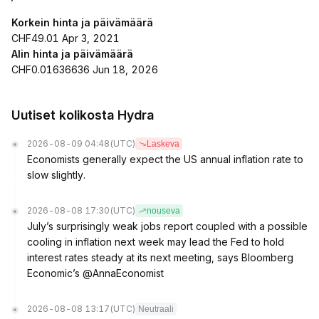
Korkein hinta ja päivämäärä
CHF49.01 Apr 3, 2021
Alin hinta ja päivämäärä
CHF0.01636636 Jun 18, 2026
Uutiset kolikosta Hydra
2026-08-09 04:48
(UTC)
Laskeva
Economists generally expect the US annual inflation rate to
slow slightly.
2026-08-08 17:30
(UTC)
nouseva
July’s surprisingly weak jobs report coupled with a possible
cooling in inflation next week may lead the Fed to hold
interest rates steady at its next meeting, says Bloomberg
Economic’s @AnnaEconomist
2026-08-08 13:17
(UTC)
Neutraali