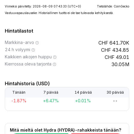
Viimeksi päivitetty: 2026-08-09 07:43:33
(UTC+0)
Tietolähde: CoinGecko
Vastuuvapauslauseke: Historiallinen tuotto ei ole tae tulevasta kehityksestä.
Hintatilastot
Markkina-arvo
641.70K
24 h volyymi
434.85
Kaikkien aikojen huippu
49.01
Kierrossa oleva tarjonta
30.05M
Hintahistoria (USD)
Tänään
7 päivää
14 päivää
30 päivää
-1.87%
+6.47%
+0.01%
--
Mitä mieltä olet Hydra (HYDRA)-rahakkeista tänään?