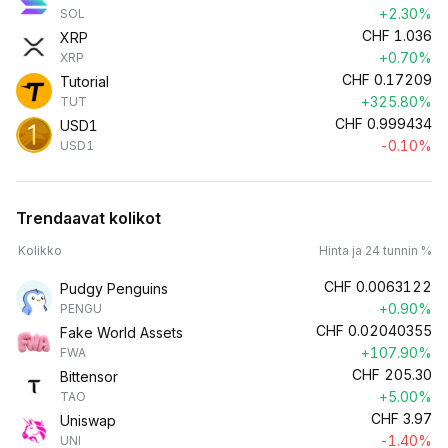
+2.30%
SOL
CHF
1.036
XRP
+0.70%
XRP
CHF
0.17209
Tutorial
+325.80%
TUT
CHF
0.999434
USD1
-0.10%
USD1
Trendaavat kolikot
Kolikko
Hinta ja 24 tunnin %
CHF
0.0063122
Pudgy Penguins
+0.90%
PENGU
CHF
0.02040355
Fake World Assets
+107.90%
FWA
CHF
205.30
Bittensor
+5.00%
TAO
CHF
3.97
Uniswap
-1.40%
UNI