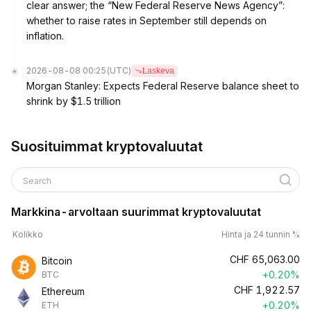
clear answer; the “New Federal Reserve News Agency”:
whether to raise rates in September still depends on
inflation.
2026-08-08 00:25
(UTC)
Laskeva
Morgan Stanley: Expects Federal Reserve balance sheet to
shrink by $1.5 trillion
Suosituimmat kryptovaluutat
Search
Markkina-arvoltaan suurimmat kryptovaluutat
Kolikko
Hinta ja 24 tunnin %
CHF
65,063.00
Bitcoin
+0.20%
BTC
CHF
1,922.57
Ethereum
+0.20%
ETH