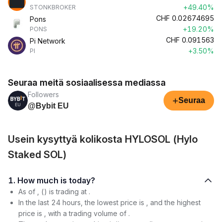
+49.40%
STONKBROKER
CHF
0.02674695
Pons
+19.20%
PONS
CHF
0.091563
Pi Network
+3.50%
PI
Seuraa meitä sosiaalisessa mediassa
Followers
+
Seuraa
@Bybit EU
Usein kysyttyä kolikosta HYLOSOL (Hylo
Staked SOL)
1. How much is today?
As of , () is trading at .
In the last 24 hours, the lowest price is , and the highest
price is , with a trading volume of .