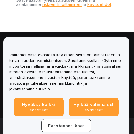
Saat kattavan yleiskatsauksen lukemalla
asiakirjamme
riskien ilmoittaminen
ja
käyttöehdot
.
Tietoa
Välttämättömiä evästeitä käytetään sivuston toimivuuden ja
Palvelut
turvallisuuden varmistamiseen. Suostumuksellasi käytämme
myös toiminnallisia, analytiikka-, markkinointi- ja sosiaalisen
median evästeitä muistaaksemme asetuksesi,
Tuki
ymmärtääksemme sivuston käyttöä, parantaaksemme
sivustoa ja tukeaksemme markkinointi- ja
Tuotteet
jakamisominaisuuksia.
Lakiasiat
Hyväksy kaikki
Hylkää valinnaiset
evästeet
evästeet
© 2025-2026 Bybit.eu. Kaikki oikeudet pidätetään.
Evästeasetukset