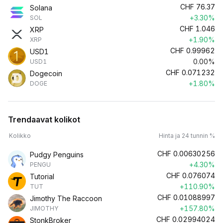
CHF
76.37
Solana
+3.30%
SOL
CHF
1.046
XRP
+1.90%
XRP
CHF
0.99962
USD1
0.00%
USD1
CHF
0.071232
Dogecoin
+1.80%
DOGE
Trendaavat kolikot
Kolikko
Hinta ja 24 tunnin %
CHF
0.00630256
Pudgy Penguins
+4.30%
PENGU
CHF
0.076074
Tutorial
+110.90%
TUT
CHF
0.01088997
Jimothy The Raccoon
+157.80%
JIMOTHY
CHF
0.02994024
StonkBroker