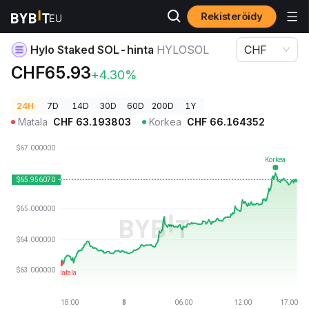
Rekisteröidy
Kryptohinnat
Hylo Staked SOL-hinta HYLOSOL
Hylo Staked SOL-hinta
HYLOSOL
CHF
CHF65.93
+4.30%
24H
7D
14D
30D
60D
200D
1Y
Matala
CHF
63.193803
Korkea
CHF
66.164352