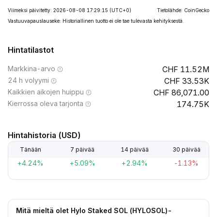
Viimeksi päivitetty: 2026-08-08 17:29:15
(UTC+0)
Tietolähde: CoinGecko
Vastuuvapauslauseke: Historiallinen tuotto ei ole tae tulevasta kehityksestä.
Hintatilastot
Markkina-arvo
11.52M
24 h volyymi
33.53K
Kaikkien aikojen huippu
86,071.00
Kierrossa oleva tarjonta
174.75K
Hintahistoria (USD)
Tänään
7 päivää
14 päivää
30 päivää
+4.24%
+5.09%
+2.94%
-1.13%
Mitä mieltä olet Hylo Staked SOL (HYLOSOL)-