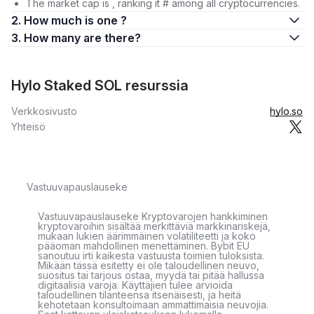
The market cap is , ranking it # among all cryptocurrencies.
2. How much is one ?
3. How many are there?
Hylo Staked SOL resurssia
Verkkosivusto
hylo.so
Yhteisö
Vastuuvapauslauseke
Vastuuvapauslauseke Kryptovarojen hankkiminen
kryptovaroihin sisältää merkittäviä markkinariskejä,
mukaan lukien äärimmäinen volatiliteetti ja koko
pääoman mahdollinen menettäminen. Bybit EU
sanoutuu irti kaikesta vastuusta toimien tuloksista.
Mikään tässä esitetty ei ole taloudellinen neuvo,
suositus tai tarjous ostaa, myydä tai pitää hallussa
digitaalisia varoja. Käyttäjien tulee arvioida
taloudellinen tilanteensa itsenäisesti, ja heitä
kehotetaan konsultoimaan ammattimaisia neuvojia.