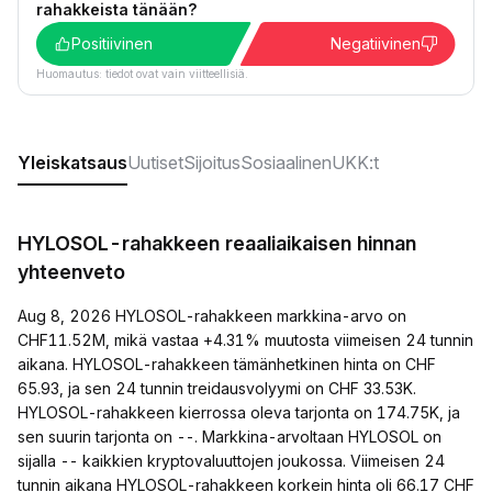
rahakkeista tänään?
Positiivinen
Negatiivinen
Huomautus: tiedot ovat vain viitteellisiä.
Yleiskatsaus
Uutiset
Sijoitus
Sosiaalinen
UKK:t
HYLOSOL-rahakkeen reaaliaikaisen hinnan
yhteenveto
Aug 8, 2026 HYLOSOL-rahakkeen markkina-arvo on
CHF11.52M, mikä vastaa +4.31% muutosta viimeisen 24 tunnin
aikana. HYLOSOL-rahakkeen tämänhetkinen hinta on CHF
65.93, ja sen 24 tunnin treidausvolyymi on CHF 33.53K.
HYLOSOL-rahakkeen kierrossa oleva tarjonta on 174.75K, ja
sen suurin tarjonta on --. Markkina-arvoltaan HYLOSOL on
sijalla -- kaikkien kryptovaluuttojen joukossa. Viimeisen 24
tunnin aikana HYLOSOL-rahakkeen korkein hinta oli 66.17 CHF