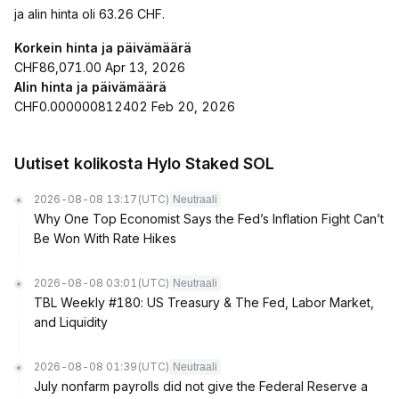
ja alin hinta oli 63.26 CHF.
Korkein hinta ja päivämäärä
CHF86,071.00 Apr 13, 2026
Alin hinta ja päivämäärä
CHF0.000000812402 Feb 20, 2026
Uutiset kolikosta Hylo Staked SOL
2026-08-08 13:17
(UTC)
Neutraali
Why One Top Economist Says the Fed’s Inflation Fight Can’t
Be Won With Rate Hikes
2026-08-08 03:01
(UTC)
Neutraali
TBL Weekly #180: US Treasury & The Fed, Labor Market,
and Liquidity
2026-08-08 01:39
(UTC)
Neutraali
July nonfarm payrolls did not give the Federal Reserve a