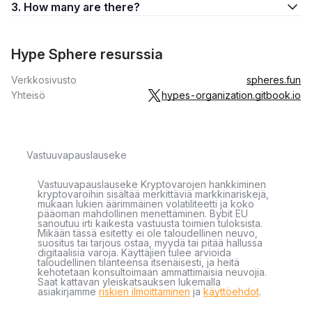
3. How many are there?
Hype Sphere resurssia
Verkkosivusto
spheres.fun
Yhteisö
hypes-organization.gitbook.io
Vastuuvapauslauseke
Vastuuvapauslauseke Kryptovarojen hankkiminen
kryptovaroihin sisältää merkittäviä markkinariskejä,
mukaan lukien äärimmäinen volatiliteetti ja koko
pääoman mahdollinen menettäminen. Bybit EU
sanoutuu irti kaikesta vastuusta toimien tuloksista.
Mikään tässä esitetty ei ole taloudellinen neuvo,
suositus tai tarjous ostaa, myydä tai pitää hallussa
digitaalisia varoja. Käyttäjien tulee arvioida
taloudellinen tilanteensa itsenäisesti, ja heitä
kehotetaan konsultoimaan ammattimaisia neuvojia.
Saat kattavan yleiskatsauksen lukemalla
asiakirjamme
riskien ilmoittaminen
ja
käyttöehdot
.