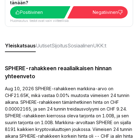
tänään?
Positiivinen
Negatiivinen
Huomautus: tiedot ovat vain viitteellisiä.
Yleiskatsaus
Uutiset
Sijoitus
Sosiaalinen
UKK:t
SPHERE-rahakkeen reaaliaikaisen hinnan
yhteenveto
Aug 10, 2026 SPHERE-rahakkeen markkina-arvo on
CHF21.65K, mikä vastaa 0.00% muutosta viimeisen 24 tunnin
aikana. SPHERE-rahakkeen tämänhetkinen hinta on CHF
0.00002165, ja sen 24 tunnin treidausvolyymi on CHF 9.24.
SPHERE-rahakkeen kierrossa oleva tarjonta on 1.00B, ja sen
suurin tarjonta on 1.00B. Markkina-arvoltaan SPHERE on sijalla
8191 kaikkien kryptovaluuttojen joukossa. Viimeisen 24 tunnin
aikana SPHERE-rahakkeen korkein hinta oli -- CHF ja alin hinta