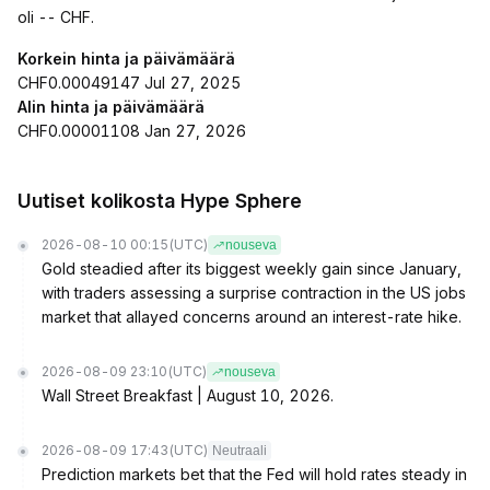
oli -- CHF.
Korkein hinta ja päivämäärä
CHF0.00049147 Jul 27, 2025
Alin hinta ja päivämäärä
CHF0.00001108 Jan 27, 2026
Uutiset kolikosta Hype Sphere
2026-08-10 00:15
(UTC)
nouseva
Gold steadied after its biggest weekly gain since January,
with traders assessing a surprise contraction in the US jobs
market that allayed concerns around an interest-rate hike.
2026-08-09 23:10
(UTC)
nouseva
Wall Street Breakfast | August 10, 2026.
2026-08-09 17:43
(UTC)
Neutraali
Prediction markets bet that the Fed will hold rates steady in