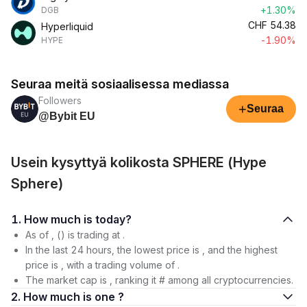
+1.30%
DGB
CHF
54.38
Hyperliquid
-1.90%
HYPE
Seuraa meitä sosiaalisessa mediassa
Followers
+
Seuraa
@Bybit EU
Usein kysyttyä kolikosta SPHERE (Hype
Sphere)
1. How much is today?
As of , () is trading at .
In the last 24 hours, the lowest price is , and the highest
price is , with a trading volume of .
The market cap is , ranking it # among all cryptocurrencies.
2. How much is one ?