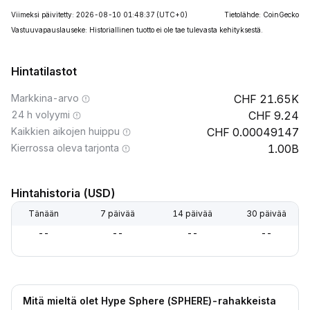
Viimeksi päivitetty: 2026-08-10 01:48:37
(UTC+0)
Tietolähde: CoinGecko
Vastuuvapauslauseke: Historiallinen tuotto ei ole tae tulevasta kehityksestä.
Hintatilastot
Markkina-arvo
21.65K
24 h volyymi
9.24
Kaikkien aikojen huippu
0.00049147
Kierrossa oleva tarjonta
1.00B
Hintahistoria (USD)
Tänään
7 päivää
14 päivää
30 päivää
--
--
--
--
Mitä mieltä olet Hype Sphere (SPHERE)-rahakkeista