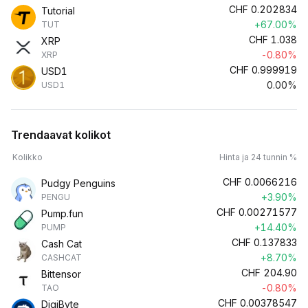
CHF
0.202834
Tutorial
+67.00%
TUT
CHF
1.038
XRP
-0.80%
XRP
CHF
0.999919
USD1
0.00%
USD1
Trendaavat kolikot
Kolikko
Hinta ja 24 tunnin %
CHF
0.0066216
Pudgy Penguins
+3.90%
PENGU
CHF
0.00271577
Pump.fun
+14.40%
PUMP
CHF
0.137833
Cash Cat
+8.70%
CASHCAT
CHF
204.90
Bittensor
-0.80%
TAO
CHF
0.00378547
DigiByte