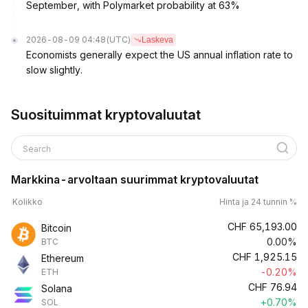
September, with Polymarket probability at 63%
2026-08-09 04:48
(UTC)
Laskeva
Economists generally expect the US annual inflation rate to
slow slightly.
Suosituimmat kryptovaluutat
Search
Markkina-arvoltaan suurimmat kryptovaluutat
Kolikko
Hinta ja 24 tunnin %
CHF
65,193.00
Bitcoin
0.00%
BTC
CHF
1,925.15
Ethereum
-0.20%
ETH
CHF
76.94
Solana
+0.70%
SOL