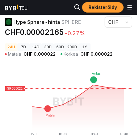
Rekisteröidy
Kryptohinnat
Hype Sphere-hinta SPHERE
Hype Sphere-hinta
SPHERE
CHF
CHF0.00002165
-0.27%
24H
7D
14D
30D
60D
200D
1Y
Matala
CHF
0.000022
Korkea
CHF
0.000022