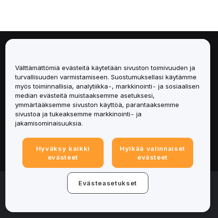
Tietoa
Välttämättömiä evästeitä käytetään sivuston toimivuuden ja
Palvelut
turvallisuuden varmistamiseen. Suostumuksellasi käytämme
myös toiminnallisia, analytiikka-, markkinointi- ja sosiaalisen
median evästeitä muistaaksemme asetuksesi,
Tuki
ymmärtääksemme sivuston käyttöä, parantaaksemme
sivustoa ja tukeaksemme markkinointi- ja
Tuotteet
jakamisominaisuuksia.
Lakiasiat
Hyväksy kaikki
Hylkää valinnaiset
evästeet
evästeet
© 2025-2026 Bybit.eu. All rights reserved.
Evästeasetukset
Palveluehdot
|
Tietosuojaehdot
|
Yritystiedot
(Impressum)
|
Evästeasetukset