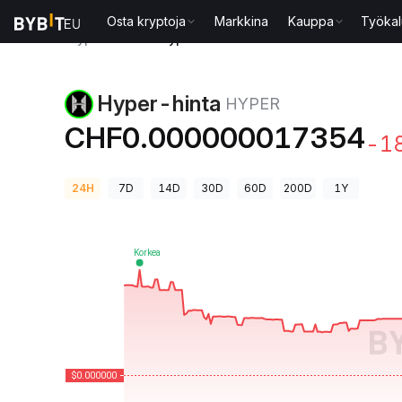
Osta kryptoja
Markkina
Kauppa
Työkal
Kryptohinnat
Hyper-hinta HYPER
Hyper-hinta
HYPER
CHF0.000000017354
-1
24H
7D
14D
30D
60D
200D
1Y