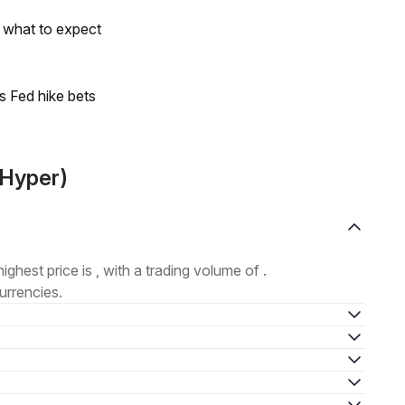
s what to expect
s Fed hike bets
(Hyper)
highest price is , with a trading volume of .
urrencies.