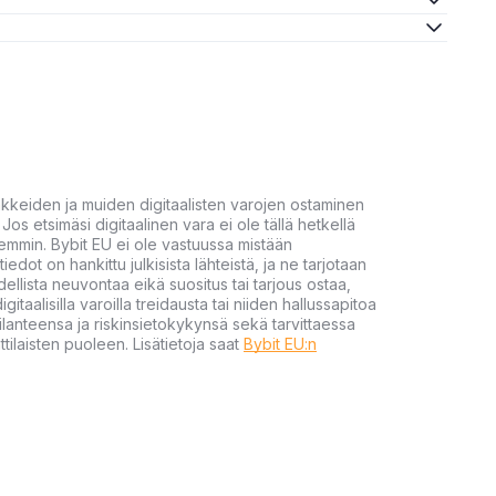
akkeiden ja muiden digitaalisten varojen ostaminen
Jos etsimäsi digitaalinen vara ei ole tällä hetkellä
öhemmin. Bybit EU ei ole vastuussa mistään
tiedot on hankittu julkisista lähteistä, ja ne tarjotaan
dellista neuvontaa eikä suositus tai tarjous ostaa,
gitaalisilla varoilla treidausta tai niiden hallussapitoa
en tilanteensa ja riskinsietokykynsä sekä tarvittaessa
tilaisten puoleen. Lisätietoja saat
Bybit EU:n