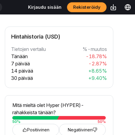
Rekisteröidy
Kirjaudu sisään
Hintahistoria (USD)
Tietojen vertailu
%-muutos
Tänään
-18.78%
7 päivää
-2.87%
14 päivää
+8.65%
30 päivää
+9.40%
Mitä mieltä olet Hyper (HYPER)-
rahakkeista tänään?
50
%
50
%
Positiivinen
Negatiivinen