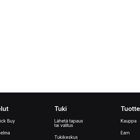
lut
Tuki
Tuotte
ick Buy
Lähetä tapaus
Kauppa
tai valitus
jelma
Earn
Tukikeskus