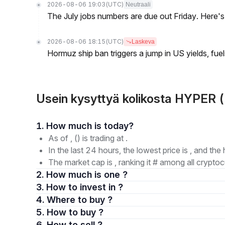
2026-08-06 19:03
(UTC)
Neutraali
The July jobs numbers are due out Friday. Here'
2026-08-06 18:15
(UTC)
Laskeva
Hormuz ship ban triggers a jump in US yields, fuel
Usein kysyttyä kolikosta HYPER 
1. How much is today?
As of , () is trading at .
In the last 24 hours, the lowest price is , and the 
The market cap is , ranking it # among all cryptoc
2. How much is one ?
3. How to invest in ?
4. Where to buy ?
5. How to buy ?
6. How to sell ?