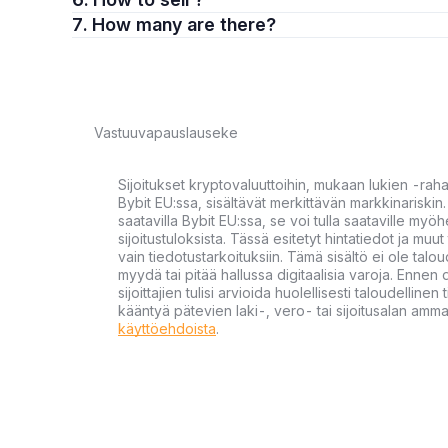
7. How many are there?
Vastuuvapauslauseke
Sijoitukset kryptovaluuttoihin, mukaan lukien -rah
Bybit EU:ssa, sisältävät merkittävän markkinariskin. 
saatavilla Bybit EU:ssa, se voi tulla saataville my
sijoitustuloksista. Tässä esitetyt hintatiedot ja muut 
vain tiedotustarkoituksiin. Tämä sisältö ei ole talou
myydä tai pitää hallussa digitaalisia varoja. Ennen di
sijoittajien tulisi arvioida huolellisesti taloudellin
kääntyä pätevien laki-, vero- tai sijoitusalan ammat
käyttöehdoista
.