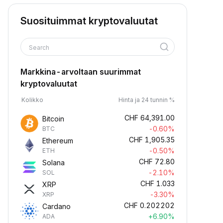
Suosituimmat kryptovaluutat
Search
Markkina-arvoltaan suurimmat
kryptovaluutat
Kolikko
Hinta ja 24 tunnin %
CHF
64,391.00
Bitcoin
-0.60%
BTC
CHF
1,905.35
Ethereum
-0.50%
ETH
CHF
72.80
Solana
-2.10%
SOL
CHF
1.033
XRP
-3.30%
XRP
CHF
0.202202
Cardano
+6.90%
ADA