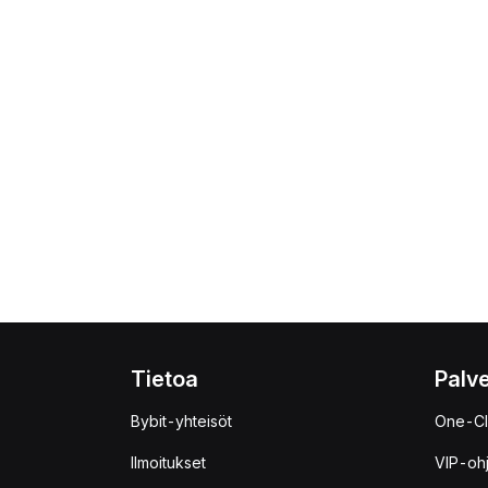
Tietoa
Palve
Bybit-yhteisöt
One-Cl
Ilmoitukset
VIP-oh