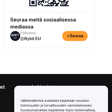
Seuraa meitä sosiaalisessa
mediassa
Followers
+
Seuraa
@Bybit EU
et
Lakiasiat
Eturistiriitapolitiikka
Välttämättömiä evästeitä käytetään sivuston
toimivuuden ja turvallisuuden varmistamiseen.
Yhteenveto säilytys- ja
hallinnointikäytännöstä
Suostumuksellasi käytämme myös toiminnallisia,