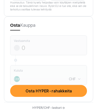
Huomautus: Tämä kysely heijastaa vain käyttäjien mielipiteitä
eikä se ole taloudellinen neuvo. Bybit EU ei tue sitä, eikä sen ole
tarkoitus osoittaa tulevaa kehitystä.
Kauppa
Osta
Vastaanota
Kuluta
CHF
CHF
Osta HYPER-rahakkeita
→
HYPER/CHF-laskuri