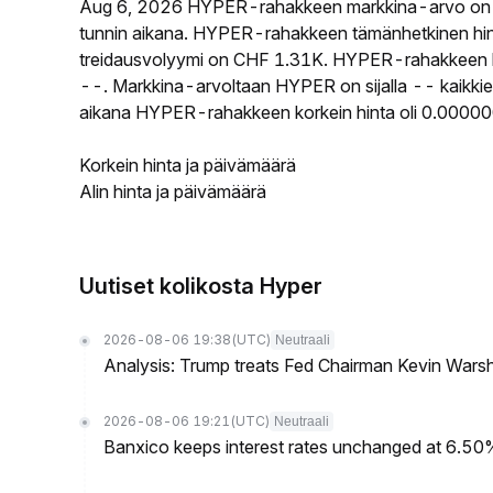
Aug 6, 2026 HYPER-rahakkeen markkina-arvo on 
tunnin aikana. HYPER-rahakkeen tämänhetkinen hi
treidausvolyymi on CHF 1.31K. HYPER-rahakkeen kier
--. Markkina-arvoltaan HYPER on sijalla -- kaikkie
aikana HYPER-rahakkeen korkein hinta oli 0.0000
Korkein hinta ja päivämäärä
Alin hinta ja päivämäärä
Uutiset kolikosta Hyper
2026-08-06 19:38
(UTC)
Neutraali
Analysis: Trump treats Fed Chairman Kevin Warsh 
2026-08-06 19:21
(UTC)
Neutraali
Banxico keeps interest rates unchanged at 6.5