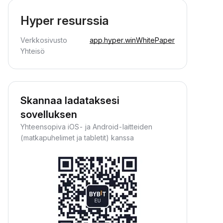
Hyper resurssia
Verkkosivusto
app.hyper.win
WhitePaper
Yhteisö
Skannaa ladataksesi
sovelluksen
Yhteensopiva iOS- ja Android-laitteiden
(matkapuhelimet ja tabletit) kanssa