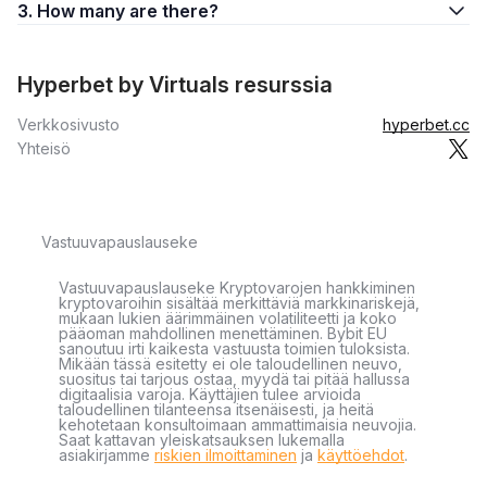
3. How many are there?
Hyperbet by Virtuals resurssia
Verkkosivusto
hyperbet.cc
Yhteisö
Vastuuvapauslauseke
Vastuuvapauslauseke Kryptovarojen hankkiminen
kryptovaroihin sisältää merkittäviä markkinariskejä,
mukaan lukien äärimmäinen volatiliteetti ja koko
pääoman mahdollinen menettäminen. Bybit EU
sanoutuu irti kaikesta vastuusta toimien tuloksista.
Mikään tässä esitetty ei ole taloudellinen neuvo,
suositus tai tarjous ostaa, myydä tai pitää hallussa
digitaalisia varoja. Käyttäjien tulee arvioida
taloudellinen tilanteensa itsenäisesti, ja heitä
kehotetaan konsultoimaan ammattimaisia neuvojia.
Saat kattavan yleiskatsauksen lukemalla
asiakirjamme
riskien ilmoittaminen
ja
käyttöehdot
.