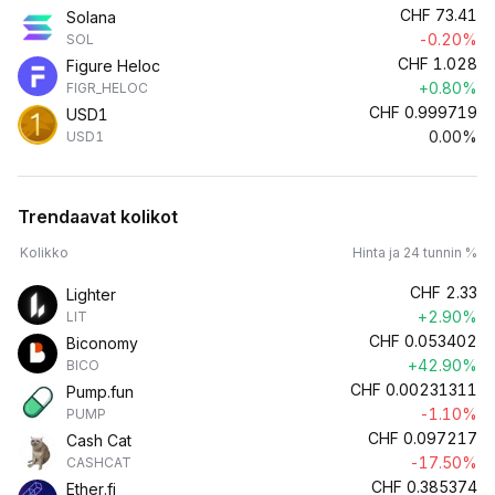
CHF
73.41
Solana
-0.20%
SOL
CHF
1.028
Figure Heloc
+0.80%
FIGR_HELOC
CHF
0.999719
USD1
0.00%
USD1
Trendaavat kolikot
Kolikko
Hinta ja 24 tunnin %
CHF
2.33
Lighter
+2.90%
LIT
CHF
0.053402
Biconomy
+42.90%
BICO
CHF
0.00231311
Pump.fun
-1.10%
PUMP
CHF
0.097217
Cash Cat
-17.50%
CASHCAT
CHF
0.385374
Ether.fi