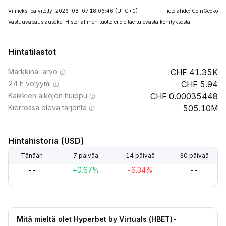
Viimeksi päivitetty: 2026-08-07 18:06:46
(UTC+0)
Tietolähde: CoinGecko
Vastuuvapauslauseke: Historiallinen tuotto ei ole tae tulevasta kehityksestä.
Hintatilastot
Markkina-arvo
41.35K
24 h volyymi
5.94
Kaikkien aikojen huippu
0.00035448
Kierrossa oleva tarjonta
505.10M
Hintahistoria (USD)
Tänään
7 päivää
14 päivää
30 päivää
--
+0.67%
-6.34%
--
Mitä mieltä olet Hyperbet by Virtuals (HBET)-