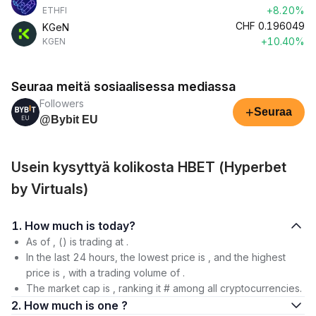
+8.20%
ETHFI
CHF
0.196049
KGeN
+10.40%
KGEN
Seuraa meitä sosiaalisessa mediassa
Followers
+
Seuraa
@Bybit EU
Usein kysyttyä kolikosta HBET (Hyperbet
by Virtuals)
1. How much is today?
As of , () is trading at .
In the last 24 hours, the lowest price is , and the highest
price is , with a trading volume of .
The market cap is , ranking it # among all cryptocurrencies.
2. How much is one ?