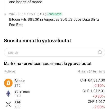
and hopes of peace
2026-08-07 16:13
(UTC)
nouseva
Bitcoin Hits $65.3K in August as Soft US Jobs Data Shifts
Fed Bets
Suosituimmat kryptovaluutat
Search
Markkina-arvoltaan suurimmat kryptovaluutat
Kolikko
Hinta ja 24 tunnin %
CHF
64,817.00
Bitcoin
-0.10%
BTC
CHF
1,912.31
Ethereum
-0.30%
ETH
CHF
1.017
XRP
-2.90%
XRP