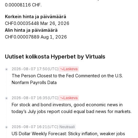
0.00008116 CHF.
Korkein hinta ja päivämäärä
CHF0.00035448 Mar 26, 2026
Alin hinta ja päivämäärä
CHF0.00007889 Aug 1, 2026
Uutiset kolikosta Hyperbet by Virtuals
2026-08-07 17:50
(UTC)
Laskeva
The Person Closest to the Fed Commented on the U.S.
Nonfarm Payrolls Data
2026-08-07 16:35
(UTC)
Laskeva
For stock and bond investors, good economic news in
today’s July jobs report could equal bad news for markets.
2026-08-07 16:21
(UTC)
Neutraali
US Dollar Weekly Forecast: Sticky inflation, weaker jobs