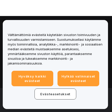
Tietoa
Välttämättömiä evästeitä käytetään sivuston toimivuuden ja
Palvelut
turvallisuuden varmistamiseen. Suostumuksellasi käytämme
myös toiminnallisia, analytiikka-, markkinointi- ja sosiaalisen
median evästeitä muistaaksemme asetuksesi,
Tuki
ymmärtääksemme sivuston käyttöä, parantaaksemme
sivustoa ja tukeaksemme markkinointi- ja
Tuotteet
jakamisominaisuuksia.
Lakiasiat
Hyväksy kaikki
Hylkää valinnaiset
evästeet
evästeet
© 2025-2026 Bybit.eu. Kaikki oikeudet pidätetään.
Evästeasetukset
Palveluehdot
|
Tietosuojaehdot
|
Yritystiedot
(Impressum)
|
Evästeasetukset