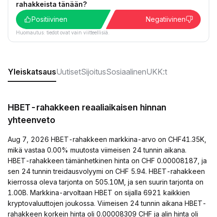
rahakkeista tänään?
Positiivinen
Negatiivinen
Huomautus: tiedot ovat vain viitteellisiä.
Yleiskatsaus
Uutiset
Sijoitus
Sosiaalinen
UKK:t
HBET-rahakkeen reaaliaikaisen hinnan
yhteenveto
Aug 7, 2026 HBET-rahakkeen markkina-arvo on CHF41.35K,
mikä vastaa 0.00% muutosta viimeisen 24 tunnin aikana.
HBET-rahakkeen tämänhetkinen hinta on CHF 0.00008187, ja
sen 24 tunnin treidausvolyymi on CHF 5.94. HBET-rahakkeen
kierrossa oleva tarjonta on 505.10M, ja sen suurin tarjonta on
1.00B. Markkina-arvoltaan HBET on sijalla 6921 kaikkien
kryptovaluuttojen joukossa. Viimeisen 24 tunnin aikana HBET-
rahakkeen korkein hinta oli 0.00008309 CHF ja alin hinta oli