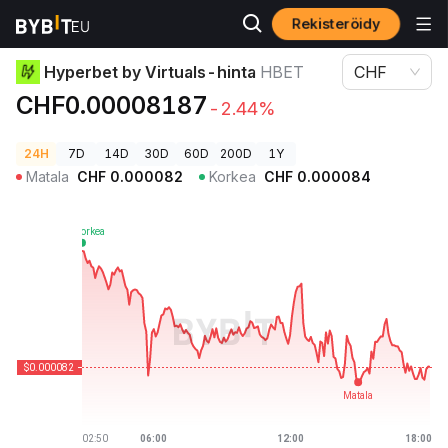
Rekisteröidy
Kryptohinnat
Hyperbet by Virtuals-hinta HBET
Hyperbet by Virtuals-hinta
HBET
CHF
CHF0.00008187
-2.44%
24H
7D
14D
30D
60D
200D
1Y
Matala
CHF
0.000082
Korkea
CHF
0.000084