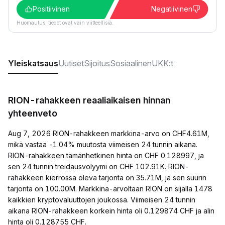
Positiivinen
Negatiivinen
Huomautus: tiedot ovat vain viitteellisiä.
Yleiskatsaus
Uutiset
Sijoitus
Sosiaalinen
UKK:t
RION-rahakkeen reaaliaikaisen hinnan
yhteenveto
Aug 7, 2026 RION-rahakkeen markkina-arvo on CHF4.61M,
mikä vastaa -1.04% muutosta viimeisen 24 tunnin aikana.
RION-rahakkeen tämänhetkinen hinta on CHF 0.128997, ja
sen 24 tunnin treidausvolyymi on CHF 102.91K. RION-
rahakkeen kierrossa oleva tarjonta on 35.71M, ja sen suurin
tarjonta on 100.00M. Markkina-arvoltaan RION on sijalla 1478
kaikkien kryptovaluuttojen joukossa. Viimeisen 24 tunnin
aikana RION-rahakkeen korkein hinta oli 0.129874 CHF ja alin
hinta oli 0.128755 CHF.