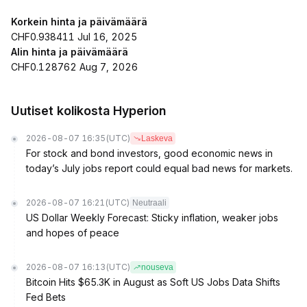
Korkein hinta ja päivämäärä
CHF0.938411 Jul 16, 2025
Alin hinta ja päivämäärä
CHF0.128762 Aug 7, 2026
Uutiset kolikosta Hyperion
2026-08-07 16:35
(UTC)
Laskeva
For stock and bond investors, good economic news in
today’s July jobs report could equal bad news for markets.
2026-08-07 16:21
(UTC)
Neutraali
US Dollar Weekly Forecast: Sticky inflation, weaker jobs
and hopes of peace
2026-08-07 16:13
(UTC)
nouseva
Bitcoin Hits $65.3K in August as Soft US Jobs Data Shifts
Fed Bets