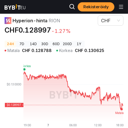
Rekisteröidy
Kryptohinnat
Hyperion-hinta RION
Hyperion-hinta
RION
CHF
CHF0.128997
-1.27%
24H
7D
14D
30D
60D
200D
1Y
Matala
CHF
0.128788
Korkea
CHF
0.130625