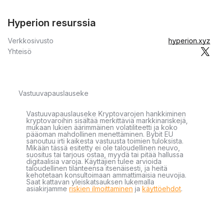
Hyperion resurssia
Verkkosivusto
hyperion.xyz
Yhteisö
Vastuuvapauslauseke
Vastuuvapauslauseke Kryptovarojen hankkiminen
kryptovaroihin sisältää merkittäviä markkinariskejä,
mukaan lukien äärimmäinen volatiliteetti ja koko
pääoman mahdollinen menettäminen. Bybit EU
sanoutuu irti kaikesta vastuusta toimien tuloksista.
Mikään tässä esitetty ei ole taloudellinen neuvo,
suositus tai tarjous ostaa, myydä tai pitää hallussa
digitaalisia varoja. Käyttäjien tulee arvioida
taloudellinen tilanteensa itsenäisesti, ja heitä
kehotetaan konsultoimaan ammattimaisia neuvojia.
Saat kattavan yleiskatsauksen lukemalla
asiakirjamme
riskien ilmoittaminen
ja
käyttöehdot
.