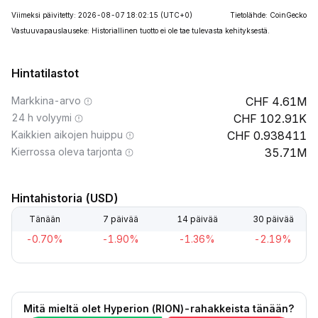
Viimeksi päivitetty: 2026-08-07 18:02:15
(UTC+0)
Tietolähde: CoinGecko
Vastuuvapauslauseke: Historiallinen tuotto ei ole tae tulevasta kehityksestä.
Hintatilastot
Markkina-arvo
4.61M
24 h volyymi
102.91K
Kaikkien aikojen huippu
0.938411
Kierrossa oleva tarjonta
35.71M
Hintahistoria (USD)
Tänään
7 päivää
14 päivää
30 päivää
-0.70%
-1.90%
-1.36%
-2.19%
Mitä mieltä olet Hyperion (RION)-rahakkeista tänään?