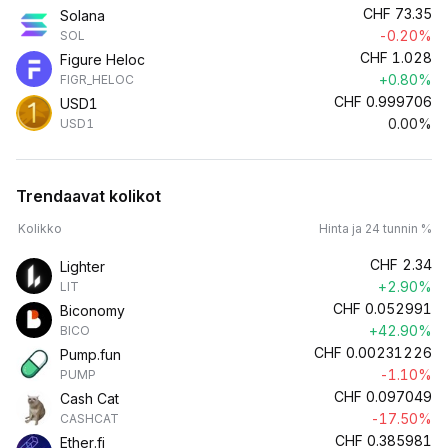
CHF
73.35
Solana
-0.20%
SOL
CHF
1.028
Figure Heloc
+0.80%
FIGR_HELOC
CHF
0.999706
USD1
0.00%
USD1
Trendaavat kolikot
Kolikko
Hinta ja 24 tunnin %
CHF
2.34
Lighter
+2.90%
LIT
CHF
0.052991
Biconomy
+42.90%
BICO
CHF
0.00231226
Pump.fun
-1.10%
PUMP
CHF
0.097049
Cash Cat
-17.50%
CASHCAT
CHF
0.385981
Ether.fi