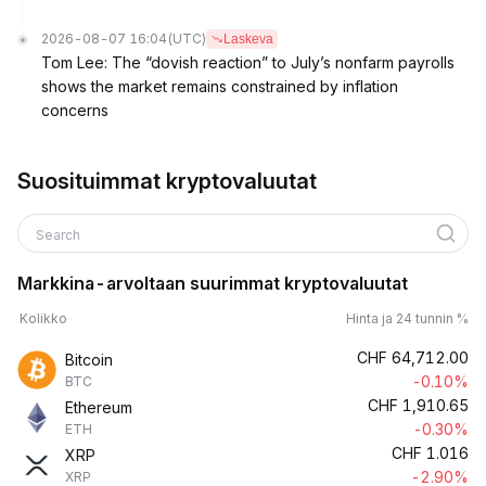
2026-08-07 16:04
(UTC)
Laskeva
Tom Lee: The “dovish reaction” to July’s nonfarm payrolls
shows the market remains constrained by inflation
concerns
Suosituimmat kryptovaluutat
Search
Markkina-arvoltaan suurimmat kryptovaluutat
Kolikko
Hinta ja 24 tunnin %
CHF
64,712.00
Bitcoin
-0.10%
BTC
CHF
1,910.65
Ethereum
-0.30%
ETH
CHF
1.016
XRP
-2.90%
XRP