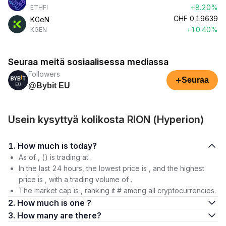
+8.20%
ETHFI
CHF
0.19639
KGeN
+10.40%
KGEN
Seuraa meitä sosiaalisessa mediassa
Followers
+
Seuraa
@Bybit EU
Usein kysyttyä kolikosta RION (Hyperion)
1. How much is today?
As of , () is trading at .
In the last 24 hours, the lowest price is , and the highest
price is , with a trading volume of .
The market cap is , ranking it # among all cryptocurrencies.
2. How much is one ?
3. How many are there?