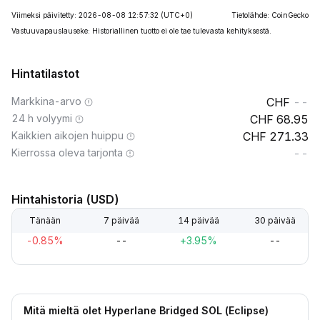
Viimeksi päivitetty: 2026-08-08 12:57:32
(UTC+0)
Tietolähde: CoinGecko
Vastuuvapauslauseke: Historiallinen tuotto ei ole tae tulevasta kehityksestä.
Hintatilastot
Markkina-arvo
--
24 h volyymi
68.95
Kaikkien aikojen huippu
271.33
Kierrossa oleva tarjonta
--
Hintahistoria (USD)
Tänään
7 päivää
14 päivää
30 päivää
-0.85%
--
+3.95%
--
Mitä mieltä olet Hyperlane Bridged SOL (Eclipse)