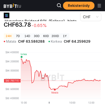
Rekisteröidy
Kryptohinnat
Hyperlane Bridged SOL (Eclipse)-hinta SOL
CHF
Hyperlane Bridged SOL (Eclipse)-hinta
CHF63.78
-0.65%
SOL
24H
7D
14D
30D
60D
200D
1Y
Matala
CHF
63.586288
Korkea
CHF
64.259629