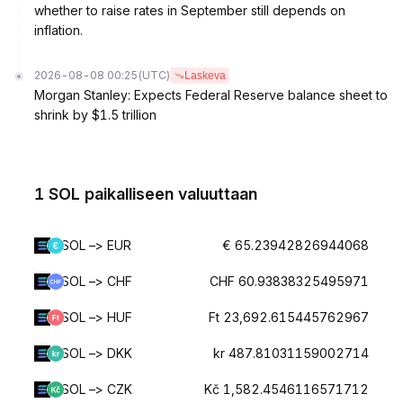
whether to raise rates in September still depends on
inflation.
2026-08-08 00:25
(UTC)
Laskeva
Morgan Stanley: Expects Federal Reserve balance sheet to
shrink by $1.5 trillion
1 SOL paikalliseen valuuttaan
SOL –> EUR
€ 65.23942826944068
SOL –> CHF
CHF 60.93838325495971
SOL –> HUF
Ft 23,692.615445762967
SOL –> DKK
kr 487.81031159002714
SOL –> CZK
Kč 1,582.4546116571712