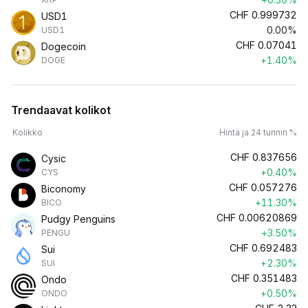
CHF
0.999732
USD1
0.00%
USD1
CHF
0.07041
Dogecoin
+1.40%
DOGE
Trendaavat kolikot
Kolikko
Hinta ja 24 tunnin %
CHF
0.837656
Cysic
+0.40%
CYS
CHF
0.057276
Biconomy
+11.30%
BICO
CHF
0.00620869
Pudgy Penguins
+3.50%
PENGU
CHF
0.692483
Sui
+2.30%
SUI
CHF
0.351483
Ondo
+0.50%
ONDO