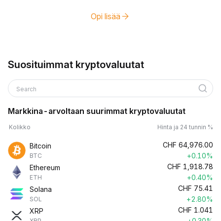
Opi lisää
Suosituimmat kryptovaluutat
Search
Markkina-arvoltaan suurimmat kryptovaluutat
Kolikko
Hinta ja 24 tunnin %
CHF
64,976.00
Bitcoin
+0.10%
BTC
CHF
1,918.78
Ethereum
+0.40%
ETH
CHF
75.41
Solana
+2.80%
SOL
CHF
1.041
XRP
+0.30%
XRP