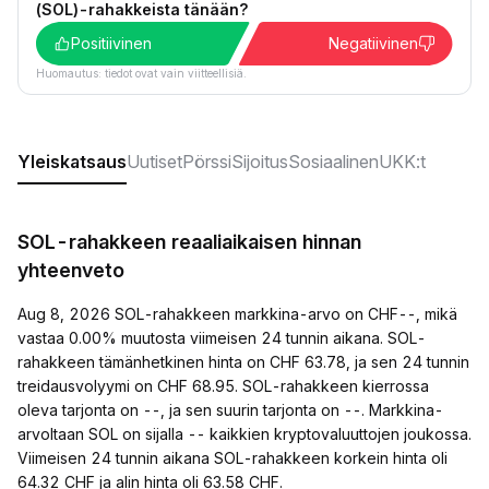
(SOL)-rahakkeista tänään?
Positiivinen
Negatiivinen
Huomautus: tiedot ovat vain viitteellisiä.
Yleiskatsaus
Uutiset
Pörssi
Sijoitus
Sosiaalinen
UKK:t
SOL-rahakkeen reaaliaikaisen hinnan
yhteenveto
Aug 8, 2026 SOL-rahakkeen markkina-arvo on CHF--, mikä
vastaa 0.00% muutosta viimeisen 24 tunnin aikana. SOL-
rahakkeen tämänhetkinen hinta on CHF 63.78, ja sen 24 tunnin
treidausvolyymi on CHF 68.95. SOL-rahakkeen kierrossa
oleva tarjonta on --, ja sen suurin tarjonta on --. Markkina-
arvoltaan SOL on sijalla -- kaikkien kryptovaluuttojen joukossa.
Viimeisen 24 tunnin aikana SOL-rahakkeen korkein hinta oli
64.32 CHF ja alin hinta oli 63.58 CHF.