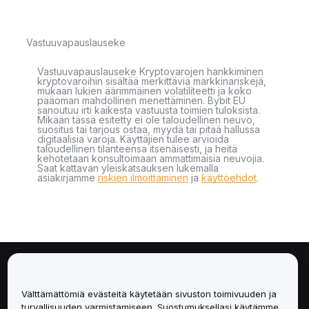
Vastuuvapauslauseke
Vastuuvapauslauseke Kryptovarojen hankkiminen
kryptovaroihin sisältää merkittäviä markkinariskejä,
mukaan lukien äärimmäinen volatiliteetti ja koko
pääoman mahdollinen menettäminen. Bybit EU
sanoutuu irti kaikesta vastuusta toimien tuloksista.
Mikään tässä esitetty ei ole taloudellinen neuvo,
suositus tai tarjous ostaa, myydä tai pitää hallussa
digitaalisia varoja. Käyttäjien tulee arvioida
taloudellinen tilanteensa itsenäisesti, ja heitä
kehotetaan konsultoimaan ammattimaisia neuvojia.
Saat kattavan yleiskatsauksen lukemalla
asiakirjamme
riskien ilmoittaminen
ja
käyttöehdot
.
Tietoa
Välttämättömiä evästeitä käytetään sivuston toimivuuden ja
Palvelut
turvallisuuden varmistamiseen. Suostumuksellasi käytämme