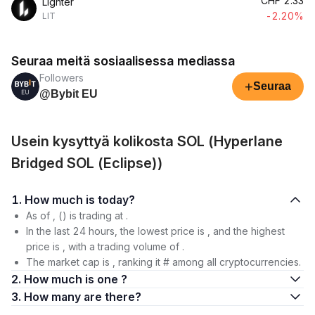
CHF
2.33
Lighter
-2.20%
LIT
Seuraa meitä sosiaalisessa mediassa
Followers
+
Seuraa
@Bybit EU
Usein kysyttyä kolikosta SOL (Hyperlane
Bridged SOL (Eclipse))
1. How much is today?
As of , () is trading at .
In the last 24 hours, the lowest price is , and the highest
price is , with a trading volume of .
The market cap is , ranking it # among all cryptocurrencies.
2. How much is one ?
3. How many are there?